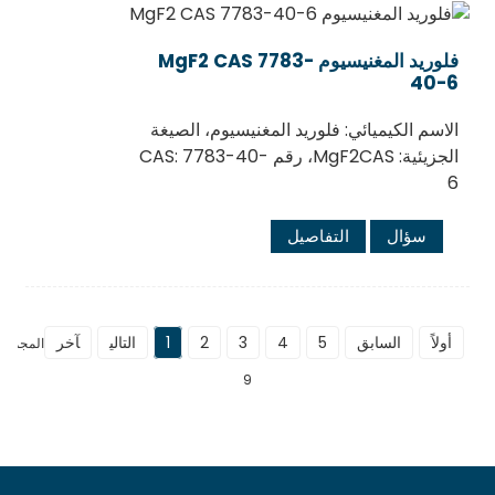
فلوريد المغنيسيوم MgF2 CAS 7783-
40-6
الاسم الكيميائي: فلوريد المغنيسيوم، الصيغة
الجزيئية: MgF2CAS، رقم CAS: 7783-40-
6
سؤال
التفاصيل
أولاً
السابق
5
4
3
2
1
التالي
آخر
المجموع
9