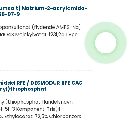
umsalt) Natrium-2-acrylamido-
65-97-9
pansulfonat (flydende AMPS-Na)
aO4S Molekylvægt: 1231,24 Type:
middel RFE / DESMODUR RFE CAS
enyl)thiophosphat
nyl)thiophosphat Handelsnavn:
1-51-3 Komponent: Tris(4-
 Ethylacetat: 72,5% Chlorbenzen: