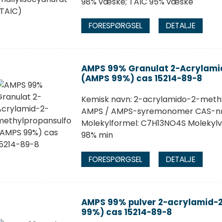
98% væske; TAIC 95% væske
FORESPØRGSEL
DETALJE
AMPS 99% Granulat 2-Acrylami
(AMPS 99%) cas 15214-89-8
Kemisk navn: 2-acrylamido-2-methy
AMPS / AMPS-syremonomer CAS-nr.:
Molekylformel: C7H13NO4S Molekylv
98% min
FORESPØRGSEL
DETALJE
AMPS 99% pulver 2-acrylamid-
99%) cas 15214-89-8