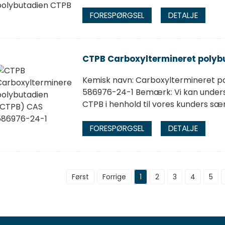
FORESPØRGSEL
DETALJE
CTPB Carboxyltermineret polyb
Kemisk navn: Carboxyltermineret p
586976-24-1 Bemærk: Vi kan undersø
CTPB i henhold til vores kunders sær
FORESPØRGSEL
DETALJE
Først
Forrige
1
2
3
4
5