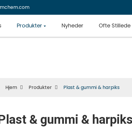
emchem.com
s
Produkter
Nyheder
Ofte Stilled
Plast & gummi & harpiks
Hjem
Produkter
Plast & gummi & harpiks
Plast & gummi & harpik