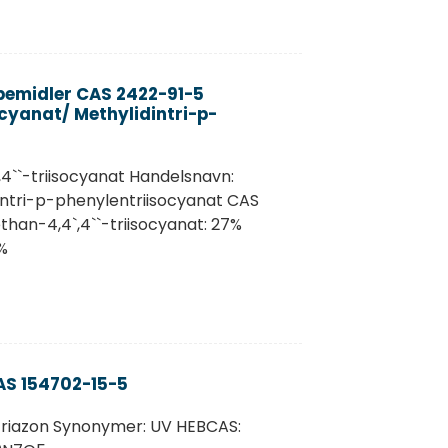
æbemidler CAS 2422-91-5
cyanat/ Methylidintri-p-
4``-triisocyanat Handelsnavn:
intri-p-phenylentriisocyanat CAS
an-4,4`,4``-triisocyanat: 27%
%
AS 154702-15-5
triazon Synonymer: UV HEBCAS: