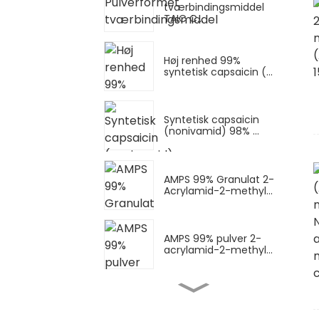
tværbindingsmiddel
TAIC C...
Høj renhed 99%
syntetisk capsaicin (...
Syntetisk capsaicin
(nonivamid) 98% ...
AMPS 99% Granulat 2-
Acrylamid-2-methyl...
AMPS 99% pulver 2-
acrylamid-2-methyl...
AMPS-Na-pulver
(AMPS-natriumsalt)
Natrium...