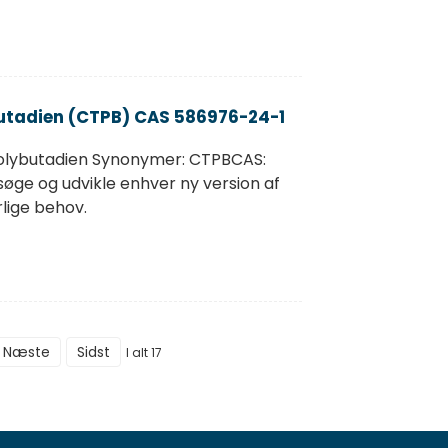
utadien (CTPB) CAS 586976-24-1
olybutadien Synonymer: CTPBCAS:
ge og udvikle enhver ny version af
lige behov.
Næste
Sidst
I alt 17