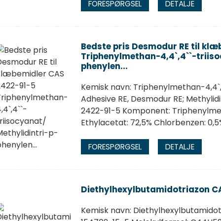
FORESPØRGSEL
DETALJE
Bedste pris Desmodur RE til kl
Triphenylmethan-4,4`,4``-triiso
phenylen...
Kemisk navn: Triphenylmethan-4,4`,
Adhesive RE, Desmodur RE; Methylid
2422-91-5 Komponent: Triphenylmeth
Ethylacetat: 72,5% Chlorbenzen: 0,5
FORESPØRGSEL
DETALJE
Diethylhexylbutamidotriazon C
Kemisk navn: Diethylhexylbutamido