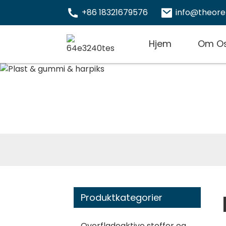
+86 18321679576
info@theor
Hjem
Om O
Produktkategorier
Overfladeaktive stoffer og