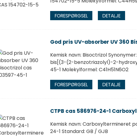
154702-15-5 Molekylformel: C44H
FORESPØRGSEL
DETALJE
God pris UV-absorber UV 360 Bi
Kemisk navn: Bisoctrizol Synonymer
bis[(3-(2-benzotriazolyl)-2-hydrox
45-1 Molekylformel: C41H51N6O2
FORESPØRGSEL
DETALJE
CTPB cas 586976-24-1 Carboxyl
Kemisk navn: Carboxyltermineret p
24-1 Standard: GB / GJB