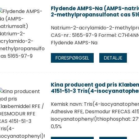
Flydende AMPS-Na (AMPS-natri
2-methylpropansulfonat cas 51
Natrium-2-acrylamido-2-methylpro
CAS-nr.: 5165-97-9 Formel: C7H14NN
Flydende AMPS-Na
FORESPØRGSEL
DETALJE
Kina producent god pris Klæbe
4151-51-3 Tris(4-isocyanatoph
Kemisk navn: Tris(4-isocyanatophe
Adhesive RFE, Desmodur RFECAS 415
isocyanatophenyl)thiophosphat: 27%
0,5%