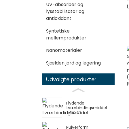
UV-absorber og
lysstabilisator og
antioxidant
Syntetiske
mellemprodukter
Nanomaterialer
Sjælden jord og legering
Udvalgte produkter
Flydende
tværbindingsmiddel
TAIC C...
Pulverform