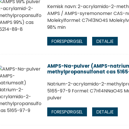
Kemisk navn: 2-acrylamido-2-methy
AMPS / AMPS-syremonomer CAS-nr.:
Molekylformel: C7H13NO4S Molekylv
98% min
FORESPØRGSEL
DETALJE
AMPS-Na-pulver (AMPS-natrium
methylpropansulfonat cas 5165
Natrium-2-acrylamido-2-methylpro
5165-97-9 Formel: C7H14NNaO4S Mo
pulver
FORESPØRGSEL
DETALJE