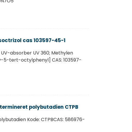
59N7O5
soctrizol cas 103597-45-1
: UV-absorber UV 360; Methylen
y-5-tert-octylphenyl] CAS: 103597-
termineret polybutadien CTPB
olybutadien Kode: CTPBCAS: 586976-