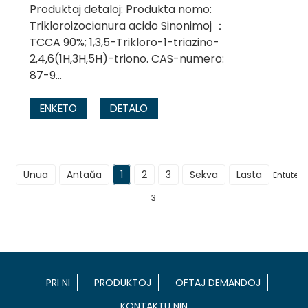
Produktaj detaloj: Produkta nomo:
Trikloroizocianura acido Sinonimoj ：
TCCA 90%; 1,3,5-Trikloro-1-triazino-
2,4,6(1H,3H,5H)-triono. CAS-numero:
87-9...
ENKETO
DETALO
Unua
Antaŭa
1
2
3
Sekva
Lasta
Entute
3
PRI NI
PRODUKTOJ
OFTAJ DEMANDOJ
KONTAKTU NIN