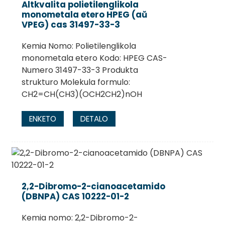
Altkvalita polietilenglikola
monometala etero HPEG (aŭ
VPEG) cas 31497-33-3
Kemia Nomo: Polietilenglikola
monometala etero Kodo: HPEG CAS-
Numero 31497-33-3 Produkta
strukturo Molekula formulo:
CH2=CH(CH3)(OCH2CH2)nOH
ENKETO
DETALO
.
2,2-Dibromo-2-cianoacetamido
(DBNPA) CAS 10222-01-2
Kemia nomo: 2,2-Dibromo-2-