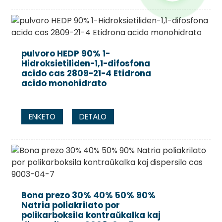
pulvoro HEDP 90% 1-
Hidroksietiliden-1,1-difosfona
acido cas 2809-21-4 Etidrona
acido monohidrato
ENKETO
DETALO
Bona prezo 30% 40% 50% 90%
Natria poliakrilato por
polikarboksila kontraŭkalka kaj