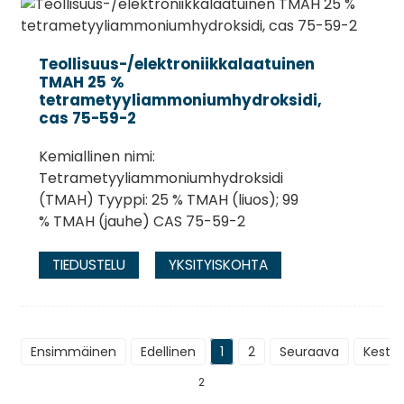
Teollisuus-/elektroniikkalaatuinen
TMAH 25 %
tetrametyyliammoniumhydroksidi,
cas 75-59-2
Kemiallinen nimi:
Tetrametyyliammoniumhydroksidi
(TMAH) Tyyppi: 25 % TMAH (liuos); 99
% TMAH (jauhe) CAS 75-59-2
TIEDUSTELU
YKSITYISKOHTA
Ensimmäinen
Edellinen
1
2
Seuraava
Kestä
2