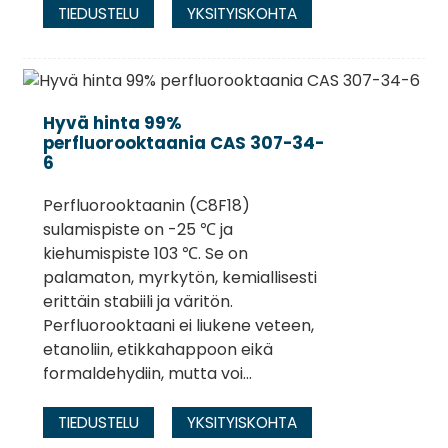
TIEDUSTELU
YKSITYISKOHTA
Hyvä hinta 99%
perfluorooktaania CAS 307-34-
6
Perfluorooktaanin (C8F18)
sulamispiste on -25 ℃ ja
kiehumispiste 103 ℃. Se on
palamaton, myrkytön, kemiallisesti
erittäin stabiili ja väritön.
Perfluorooktaani ei liukene veteen,
etanoliin, etikkahappoon eikä
formaldehydiin, mutta voi...
TIEDUSTELU
YKSITYISKOHTA