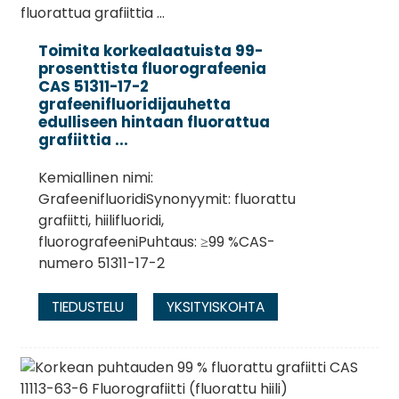
Toimita korkealaatuista 99-
prosenttista fluorografeenia
CAS 51311-17-2
grafeenifluoridijauhetta
edulliseen hintaan fluorattua
grafiittia ...
Kemiallinen nimi:
GrafeenifluoridiSynonyymit: fluorattu
grafiitti, hiilifluoridi,
fluorografeeniPuhtaus: ≥99 %CAS-
.
numero 51311-17-2
TIEDUSTELU
YKSITYISKOHTA