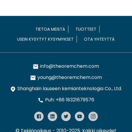
TIETOA MEISTÄ
TUOTTEET
USEIN KYSYTYT KYSYMYKSET
OTA YHTEYTTÄ
info@theoremchem.com
young@theoremchem.com
Shanghain lauseen kemianteknologia Co., Ltd.
Puh: +86 18321679576
© Tekijänoikeus - 2010-2025: Kaikki oikeudet