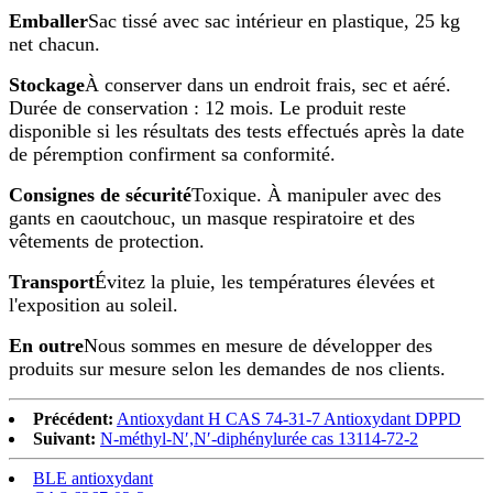
Emballer
Sac tissé avec sac intérieur en plastique, 25 kg
net chacun.
Stockage
À conserver dans un endroit frais, sec et aéré.
Durée de conservation : 12 mois. Le produit reste
disponible si les résultats des tests effectués après la date
de péremption confirment sa conformité.
Consignes de sécurité
Toxique. À manipuler avec des
gants en caoutchouc, un masque respiratoire et des
vêtements de protection.
Transport
Évitez la pluie, les températures élevées et
l'exposition au soleil.
En outre
Nous sommes en mesure de développer des
produits sur mesure selon les demandes de nos clients.
Précédent:
Antioxydant H CAS 74-31-7 Antioxydant DPPD
Suivant:
N-méthyl-N′,N′-diphénylurée cas 13114-72-2
BLE antioxydant