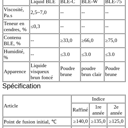
Liquid BLE
BLE-C
BLE-W
BLE-75
Viscosité,
2,5~7,0
--
--
--
Pa.s
Teneur en
≤0,3
--
--
--
cendres, %
Contenu
--
≥33,0
≥66,0
≥75,0
BLE, %
Humidité,
--
≤3.0
≤3.0
≤3.0
%
Liquide
Poudre
poudre
Poudre
Apparence
visqueux
brune
brun clair
brune
brun foncé
Spécification
Indice
Article
1re
2e
Raffiné
année
année
≥140,0
≥135,0
≥125,0
Point de fusion initial, ℃