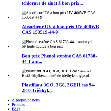
(chlorure de zinc) à bon prix...
Absorbeur UV à bon prix UV 400WB
CAS 153519-44-9
Bon prix Phénol styréné CAS 61788-
44-1 ant...
Plastifiant 3GO, 3G8, 3GEH cas 94-
28-0 Triéthyl...
À propos de nous
Produits
FAQ