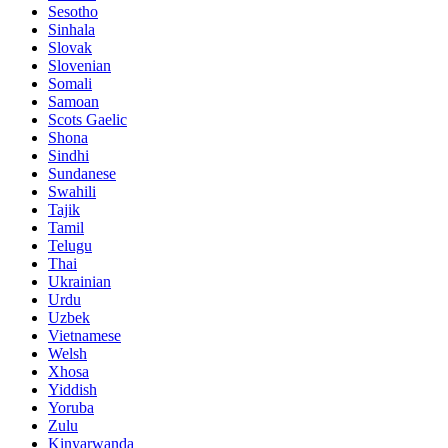
Sesotho
Sinhala
Slovak
Slovenian
Somali
Samoan
Scots Gaelic
Shona
Sindhi
Sundanese
Swahili
Tajik
Tamil
Telugu
Thai
Ukrainian
Urdu
Uzbek
Vietnamese
Welsh
Xhosa
Yiddish
Yoruba
Zulu
Kinyarwanda