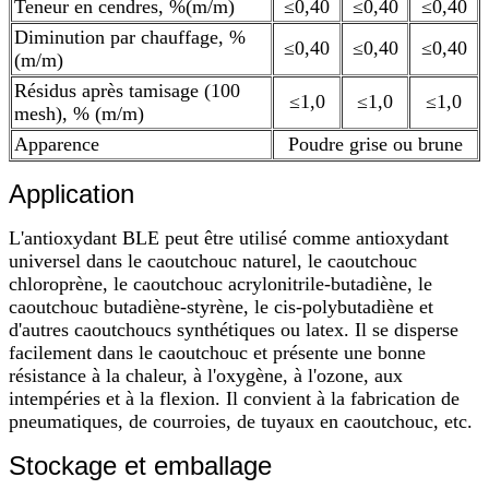
Teneur en cendres, %(m/m)
≤0,40
≤0,40
≤0,40
Diminution par chauffage, %
≤0,40
≤0,40
≤0,40
(m/m)
Résidus après tamisage (100
≤1,0
≤1,0
≤1,0
mesh), % (m/m)
Apparence
Poudre grise ou brune
Application
L'antioxydant BLE peut être utilisé comme antioxydant
universel dans le caoutchouc naturel, le caoutchouc
chloroprène, le caoutchouc acrylonitrile-butadiène, le
caoutchouc butadiène-styrène, le cis-polybutadiène et
d'autres caoutchoucs synthétiques ou latex. Il se disperse
facilement dans le caoutchouc et présente une bonne
résistance à la chaleur, à l'oxygène, à l'ozone, aux
intempéries et à la flexion. Il convient à la fabrication de
pneumatiques, de courroies, de tuyaux en caoutchouc, etc.
Stockage et emballage