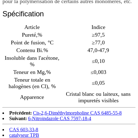
pour la polymérisation de certains autres monomères, etc.
Spécification
Article
Indice
Pureté,%
≥97,5
Point de fusion, °C
≥77,0
Contenu Bi.%
47,0-47,9
Insoluble dans l'acétone,
≤0,10
%
Teneur en Mg,%
≤0,003
Teneur totale en
≤0,05
halogènes (en Cl), %
Cristal blanc ou laiteux, sans
Apparence
impuretés visibles
Précédent:
Cis-2,6-Diméthylmorpholine CAS 6485-55-8
Suivant:
6-Nitroindazole CAS 7597-18-4
CAS 603-33-8
catalyseur TPB