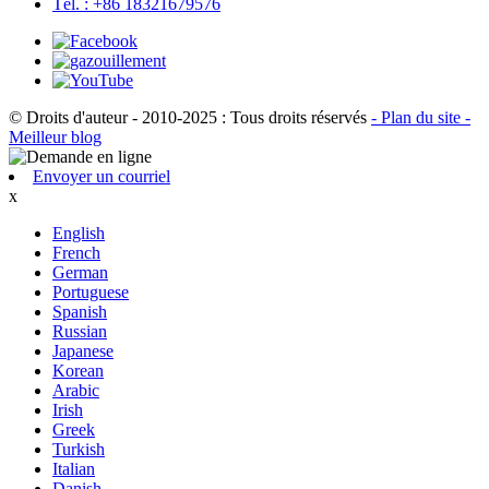
Tél. : +86 18321679576
© Droits d'auteur - 2010-2025 : Tous droits réservés
- Plan du site
-
Meilleur blog
Envoyer un courriel
x
English
French
German
Portuguese
Spanish
Russian
Japanese
Korean
Arabic
Irish
Greek
Turkish
Italian
Danish