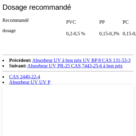
Dosage recommandé
Recommandé
PVC
PP
PC
dosage
0,2-0,5 %
0,15-0,3%
0,15-0
Précédent:
Absorbeur UV à bon prix UV BP 8 CAS 131-53-3
Suivant:
Absorbeur UV PR-25 CAS 7443-25-6 à bon prix
CAS 2440-22-4
Absorbeur UV UV P