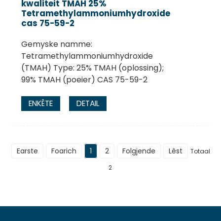
kwaliteit TMAH 25%
Tetramethylammoniumhydroxide
cas 75-59-2
Gemyske namme:
Tetramethylammoniumhydroxide
(TMAH) Type: 25% TMAH (oplossing);
99% TMAH (poeier) CAS 75-59-2
ENKÊTE
DETAIL
Earste
Foarich
1
2
Folgjende
Lêst
Totaal
2