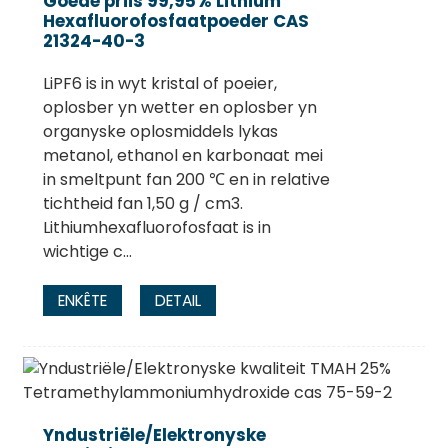
Goede priis 99,95% Lithium
Hexafluorofosfaatpoeder CAS
21324-40-3
LiPF6 is in wyt kristal of poeier,
oplosber yn wetter en oplosber yn
organyske oplosmiddels lykas
metanol, ethanol en karbonaat mei
in smeltpunt fan 200 ℃ en in relative
tichtheid fan 1,50 g / cm3.
Lithiumhexafluorofosfaat is in
wichtige c...
ENKÊTE
DETAIL
Yndustriële/Elektronyske