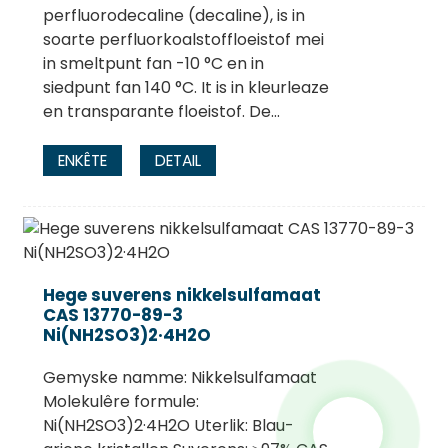
perfluorodecaline (decaline), is in
soarte perfluorkoalstoffloeistof mei
in smeltpunt fan -10 °C en in
siedpunt fan 140 °C. It is in kleurleaze
en transparante floeistof. De...
ENKÊTE
DETAIL
Hege suverens nikkelsulfamaat
CAS 13770-89-3
Ni(NH2SO3)2·4H2O
Gemyske namme: Nikkelsulfamaat
Molekulêre formule:
Ni(NH2SO3)2·4H2O Uterlik: Blau-