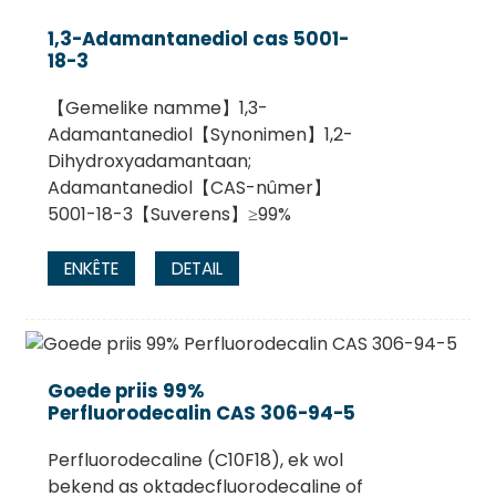
1,3-Adamantanediol cas 5001-
18-3
【Gemelike namme】1,3-
Adamantanediol【Synonimen】1,2-
Dihydroxyadamantaan;
Adamantanediol【CAS-nûmer】
5001-18-3【Suverens】≥99%
ENKÊTE
DETAIL
Goede priis 99%
Perfluorodecalin CAS 306-94-5
Perfluorodecaline (C10F18), ek wol
bekend as oktadecfluorodecaline of