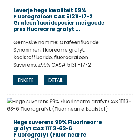
Leverje hege kwaliteit 99%
Fluorografeen CAS 51311-17-2
Grafeenfluoridepoeier mei goede
priis fluorearre grafyt ...
Gemyske namme: Grafeenfluoride
Synonimen: fluorearre grafyt,
koalstoffluoride, fluorografeen
Suverens: ≥99% CAS# 51311-17-2
ENKÊTE
DETAIL
.
Hege suverens 99% Fluorinearre
grafyt CAS 11113-63-6
Fluorografyt (Fluorinearre