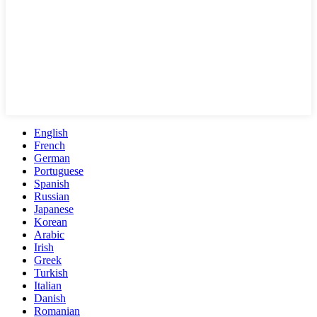
English
French
German
Portuguese
Spanish
Russian
Japanese
Korean
Arabic
Irish
Greek
Turkish
Italian
Danish
Romanian