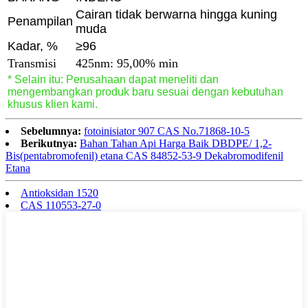
Cairan tidak berwarna hingga kuning
Penampilan
muda
Kadar, %
≥96
Transmisi
425nm: 95,00% min
* Selain itu: Perusahaan dapat meneliti dan
mengembangkan produk baru sesuai dengan kebutuhan
khusus klien kami.
Sebelumnya:
fotoinisiator 907 CAS No.71868-10-5
Berikutnya:
Bahan Tahan Api Harga Baik DBDPE/ 1,2-
Bis(pentabromofenil) etana CAS 84852-53-9 Dekabromodifenil
Etana
Antioksidan 1520
CAS 110553-27-0