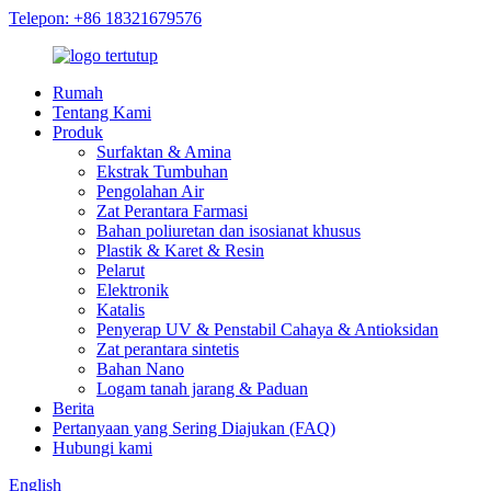
Telepon: +86 18321679576
Rumah
Tentang Kami
Produk
Surfaktan & Amina
Ekstrak Tumbuhan
Pengolahan Air
Zat Perantara Farmasi
Bahan poliuretan dan isosianat khusus
Plastik & Karet & Resin
Pelarut
Elektronik
Katalis
Penyerap UV & Penstabil Cahaya & Antioksidan
Zat perantara sintetis
Bahan Nano
Logam tanah jarang & Paduan
Berita
Pertanyaan yang Sering Diajukan (FAQ)
Hubungi kami
English