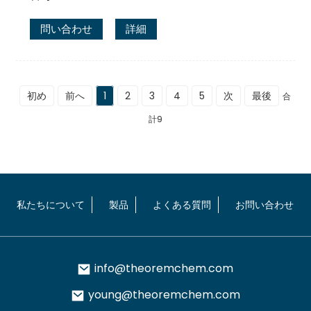
問い合わせ
詳細
初め
前へ
1
2
3
4
5
次
最後
合
計9
私たちについて
製品
よくある質問
お問い合わせ
info@theoremchem.com
young@theoremchem.com