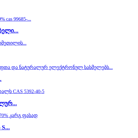
ელი...
.
ლურ...
S...