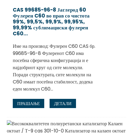
CAS 99685-96-8 Јаглерод 60
Фулерен C60 во прав со чистота
99%, 99,5%, 99,9%, 99,95%,
99,99% сублимациски фулерен
C60...
Име на производ: Фулерен C60 CAS бр.
99685-96-8 Фулеренот C60 има
посебна сферична конфигурација и е
најдобриот круг од сите молекули.
Поради структурата, сите молекули на
C60 имаат посебна стабилност, додека
.
еден молекул C60...
ПРАШАЊЕ
ДЕТАЛИ