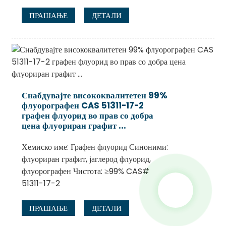
ПРАШАЊЕ
ДЕТАЛИ
Снабдувајте висококвалитетен 99%
флуорографен CAS 51311-17-2
графен флуорид во прав со добра
цена флуориран графит ...
Хемиско име: Графен флуорид Синоними:
флуориран графит, јаглерод флуорид,
флуорографен Чистота: ≥99% CAS#
51311-17-2
ПРАШАЊЕ
ДЕТАЛИ