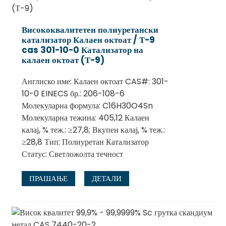
Висококвалитетен полиуретански
катализатор Калаен октоат / Т-9
cas 301-10-0 Катализатор на
калаен октоат (Т-9)
Англиско име: Калаен октоат CAS#: 301-
10-0 EINECS бр.: 206-108-6
Молекуларна формула: C16H30O4Sn
Молекуларна тежина: 405,12 Калаен
калај, % теж.: ≥27,8; Вкупен калај, % теж.:
≥28,8 Тип: Полиуретан Катализатор
Статус: Светложолта течност
ПРАШАЊЕ
ДЕТАЛИ