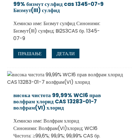
99% бизмут сулфид cas 1345-07-9
Бизмут(III) сулфид
Хемиско име: Бизмут сулфид Синоними:
Бизмут(III) сулфид; Bi2S3CAS бр. 1345-
07-9
ПРАШАЊЕ
ДЕТАЛИ
висока чистота 99,99% WCl6 прав
волфрам хлорид CAS 13283-01-7
волфрам(VI) хлорид
Хемиско име: Волфрам хлорид
Синоними: Волфрам(VI)хлорид; WCl6
Чистота: ≥99,6%; 99,9%; 99,99% CAS бр.