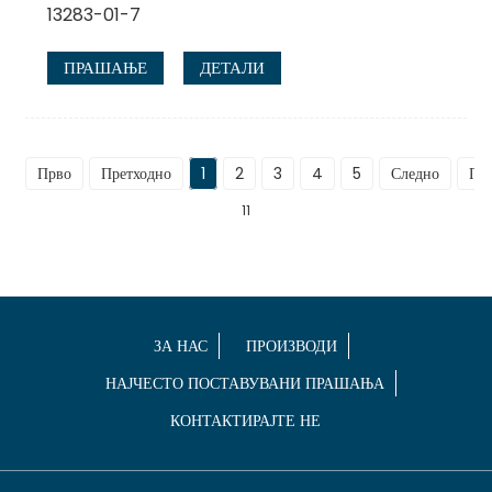
13283-01-7
ПРАШАЊЕ
ДЕТАЛИ
Прво
Претходно
1
2
3
4
5
Следно
По
11
ЗА НАС
ПРОИЗВОДИ
НАЈЧЕСТО ПОСТАВУВАНИ ПРАШАЊА
КОНТАКТИРАЈТЕ НЕ