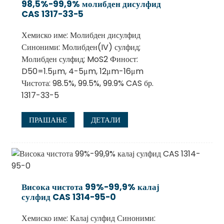
98,5%-99,9% молибден дисулфид
CAS 1317-33-5
Хемиско име: Молибден дисулфид
Синоними: Молибден(IV) сулфид;
Молибден сулфид; MoS2 Финост:
D50=1.5μm, 4-5μm, 12μm-16μm
Чистота: 98.5%, 99.5%, 99.9% CAS бр.
1317-33-5
ПРАШАЊЕ
ДЕТАЛИ
Висока чистота 99%-99,9% калај
сулфид CAS 1314-95-0
Хемиско име: Калај сулфид Синоними: