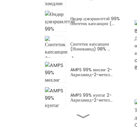
Өндөр цэвэршилттэй 99%
синтетик капсаицин (...
Синтетик капсаицин
(Нонивамид) 98% ...
AMPS 99% мөхлөг 2-
Акриламид-2-метил...
AMPS 99% нунтаг 2-
Акриламид-2-метил...
AMPS-Na нунтаг (AMPS
натрийн давс) Натри...