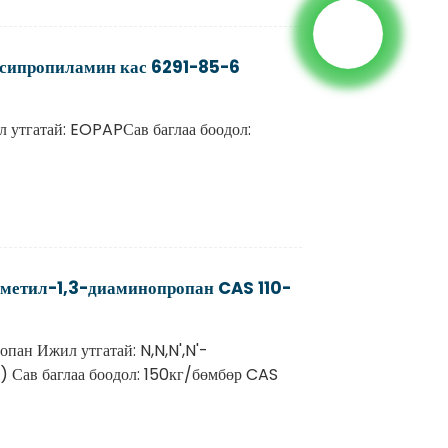
сипропиламин кас 6291-85-6
утгатай: EOPAPСав баглаа боодол:
метил-1,3-диаминопропан CAS 110-
пан Ижил утгатай: N,N,N',N'-
 Сав баглаа боодол: 150кг/бөмбөр CAS