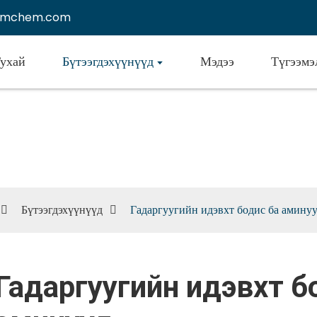
emchem.com
ухай
Бүтээгдэхүүнүүд
Мэдээ
Түгээмэ
ргуугийн идэвхт бодис ба ам
Бүтээгдэхүүнүүд
Гадаргуугийн идэвхт бодис ба амину
Гадаргуугийн идэвхт б