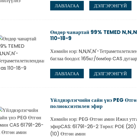
ЛАВЛАГАА
ДЭЛГЭРЭНГҮЙ
Өндөр чанартай 99% TEMED N,N,N
110-18-9
Химийн нэр: N,N,N',N'-Тетраметилетил
баглаа боодол: 165кг/бөмбөр CAS дугаар
ЛАВЛАГАА
ДЭЛГЭРЭНГҮЙ
Үйлдвэрлэгчийн сайн үнэ PEG Өтг
полиоксиэтилен эфир
Химийн нэр: PEG Өтгөн амин Ижил утга
эфирCAS: 61791-26-2 Төрөл: POE (20) 
(10) Өтгөн амин