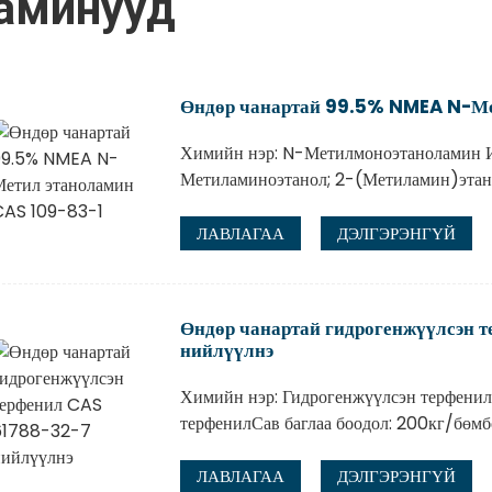
аминууд
Өндөр чанартай 99.5% NMEA N-Ме
Химийн нэр: N-Метилмоноэтаноламин 
Метиламиноэтанол; 2-(Метиламин)этан
ЛАВЛАГАА
ДЭЛГЭРЭНГҮЙ
Өндөр чанартай гидрогенжүүлсэн 
нийлүүлнэ
Химийн нэр: Гидрогенжүүлсэн терфенил
терфенилСав баглаа боодол: 200кг/бө
ЛАВЛАГАА
ДЭЛГЭРЭНГҮЙ