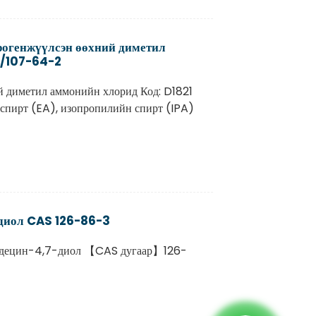
огенжүүлсэн өөхний диметил
8/107-64-2
 диметил аммонийн хлорид Код: D1821
спирт (EA), изопропилийн спирт (IPA)
диол CAS 126-86-3
децин-4,7-диол 【CAS дугаар】126-