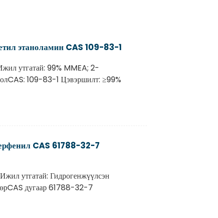
тил этаноламин CAS 109-83-1
Ижил утгатай: 99% MMEA; 2-
олCAS: 109-83-1 Цэвэршилт: ≥99%
терфенил CAS 61788-32-7
Ижил утгатай: Гидрогенжүүлсэн
мбөрCAS дугаар 61788-32-7