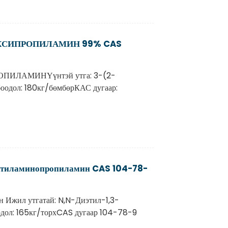
ОКСИПРОПИЛАМИН 99% CAS
ПИЛАМИНҮүнтэй утга: 3-(2-
оодол: 180кг/бөмбөрКАС дугаар:
этиламинопропиламин CAS 104-78-
 Ижил утгатай: N,N-Диэтил-1,3-
дол: 165кг/торхCAS дугаар 104-78-9