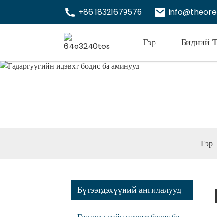
+86 18321679576
info@theor
Гэр
Бидний Т
Гада
Гэр
Бүтээгдэхүүний ангилалууд
Гадаргуугийн идэвхт бодис ба