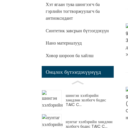
Хэт ягаан туяа шингээгч ба
гэрлийн тогтворжуулагч ба
антиоксидант
Синтетик завсрын бүтээгдэхүүн
Нано материалууд
Ховор шороон ба хайлш
Онцлох бүтээгдэхүүнүүд
шингэн хэлбэрийн
хөндлөн холбогч бодис
TAIC C...
нунтаг хэлбэрийн хөндлөн
холбогч бодис TAIC C...