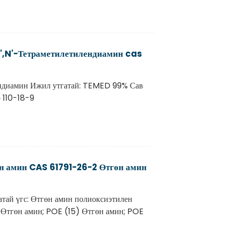
',N'-Тетраметилетилендиамин cas
ендиамин Ижил утгатай: TEMED 99% Сав
 110-18-9
өн амин CAS 61791-26-2 Өтгөн амин
тай үгс: Өтгөн амин полиоксиэтилен
Өтгөн амин; POE (15) Өтгөн амин; POE