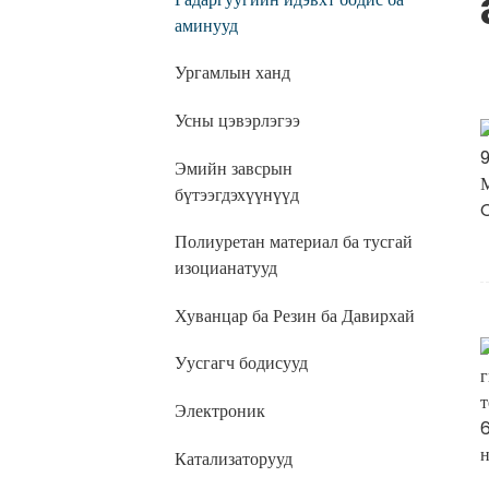
аминууд
Ургамлын ханд
Усны цэвэрлэгээ
Эмийн завсрын
бүтээгдэхүүнүүд
Полиуретан материал ба тусгай
изоцианатууд
Хуванцар ба Резин ба Давирхай
Уусгагч бодисууд
Электроник
Катализаторууд