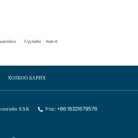
раагийнх
Сүүлийн
Нийт 9
ХОЛБОО БАРИХ
нологийн ХХК
Утас: +86 18321679576