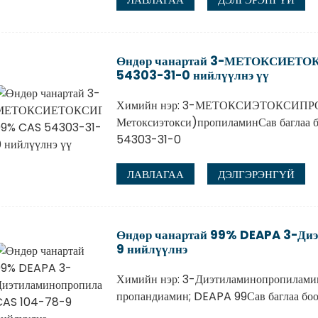
Өндөр чанартай 3-МЕТОКСИЕТ
54303-31-0 нийлүүлнэ үү
Химийн нэр: 3-МЕТОКСИЭТОКСИПРО
Метоксиэтокси)пропиламинСав баглаа б
54303-31-0
ЛАВЛАГАА
ДЭЛГЭРЭНГҮЙ
Өндөр чанартай 99% DEAPA 3-Ди
9 нийлүүлнэ
Химийн нэр: 3-Диэтиламинопропиламин
пропандиамин; DEAPA 99Сав баглаа боо