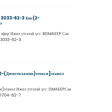
 3033-62-3 Бис(2-
э
 эфир Ижил утгатай үгс: BDMAEEP Сав
р 3033-62-3
2-(Диметиламин)этокси]этанол
и]этанол Ижил утгатай үгс: DMAEEPСав
р 1704-62-7