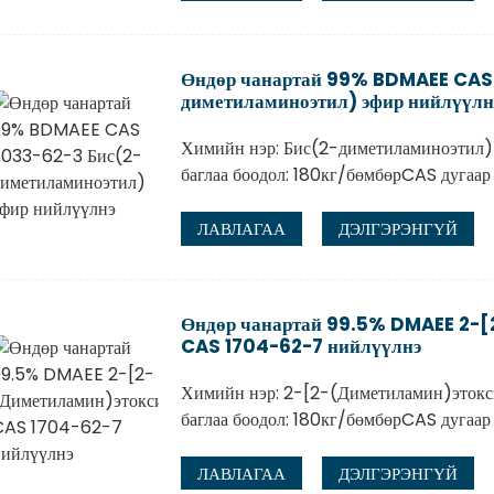
Өндөр чанартай 99% BDMAEE CAS
диметиламиноэтил) эфир нийлүүлн
Химийн нэр: Бис(2-диметиламиноэтил)
баглаа боодол: 180кг/бөмбөрCAS дугаа
ЛАВЛАГАА
ДЭЛГЭРЭНГҮЙ
Өндөр чанартай 99.5% DMAEE 2-[
CAS 1704-62-7 нийлүүлнэ
Химийн нэр: 2-[2-(Диметиламин)этокс
баглаа боодол: 180кг/бөмбөрCAS дугаа
ЛАВЛАГАА
ДЭЛГЭРЭНГҮЙ