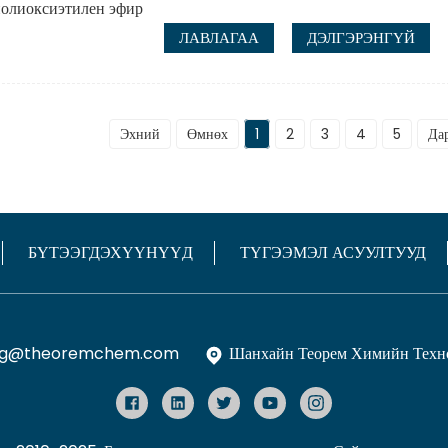
ЛАВЛАГАА
ДЭЛГЭРЭНГҮЙ
Эхний
Өмнөх
1
2
3
4
5
Да
БҮТЭЭГДЭХҮҮНҮҮД
ТҮГЭЭМЭЛ АСУУЛТУУД
ng@theoremchem.com
Шанхайн Теорем Химийн Тех