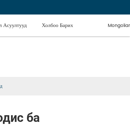
л Асуултууд
Холбоо Барих
Mongolia
инууд
уд
одис ба