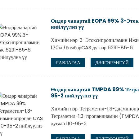
Өндөр чанартай EOPA 99% 3-Эток
нийлүүлнэ үү
Химийн нэр: 3-Этоксипропиламин Ижил 
170кг/бөмбөрCAS дугаар 6291-85-6
ЛАВЛАГАА
ДЭЛГЭРЭНГҮЙ
Өндөр чанартай TMPDA 99% Тетра
95-2 нийлүүлнэ үү
Химийн нэр: Тетраметил-1,3-диаминопро
Тетраметил-1,3-пропандиамин (TMPDA)
дугаар 110-95-2
ЛАВЛАГАА
ДЭЛГЭРЭНГҮЙ