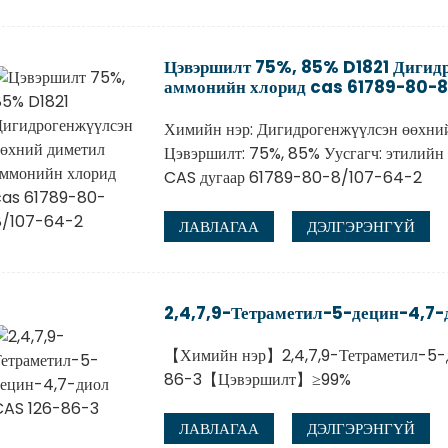
Цэвэршилт 75%, 85% D1821 Дигидр
аммонийн хлорид cas 61789-80-
Химийн нэр: Дигидрогенжүүлсэн өөхний
Цэвэршилт: 75%, 85% Уусгагч: этилийн 
CAS дугаар 61789-80-8/107-64-2
ЛАВЛАГАА
ДЭЛГЭРЭНГҮЙ
2,4,7,9-Тетраметил-5-децин-4,7-
【Химийн нэр】2,4,7,9-Тетраметил-5-
86-3【Цэвэршилт】≥99%
ЛАВЛАГАА
ДЭЛГЭРЭНГҮЙ