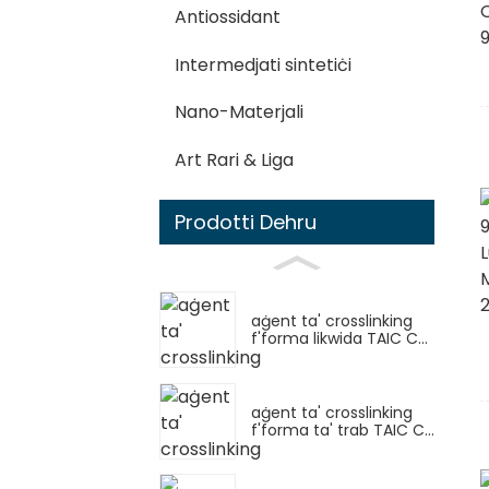
Antiossidant
Intermedjati sintetiċi
Nano-Materjali
Art Rari & Liga
Prodotti Dehru
aġent ta' crosslinking
f'forma likwida TAIC C...
aġent ta' crosslinking
f'forma ta' trab TAIC C...