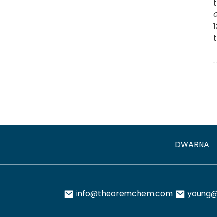
DWARNA
info@theoremchem.com
young