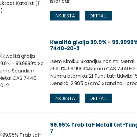
isfar ċar
INKJESTA
DETTALL
Kwalità għolja 99.9% - 99.999
7440-20-2
Isem Kimiku: SkandjuSinonimi: Metall 
≥99.9%, 99.9999%Numru CAS 7440-20-
Numru atomiku: 21 Punt tat-tidwib: 15
Densità: 2.985 g/cm3 Stand tal-produ
INKJESTA
DETTALL
99.95% Trab tal-Metall tat-Tu
7