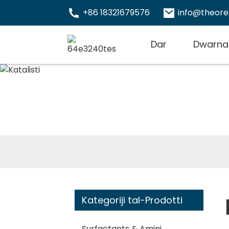
+86 18321679576
info@theor
Dar
Dwarna
Kategoriji tal-Prodotti
Surfactants & Amini