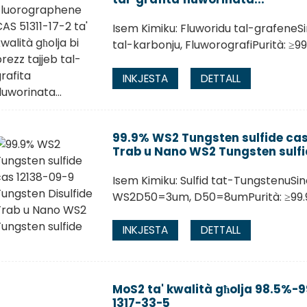
Isem Kimiku: Fluworidu tal-grafeneSi
tal-karbonju, FluworografiPurità: ≥
INKJESTA
DETTALL
99.9% WS2 Tungsten sulfide cas
Trab u Nano WS2 Tungsten sulfi
Isem Kimiku: Sulfid tat-TungstenuSin
WS2D50=3um, D50=8umPurità: ≥99.
INKJESTA
DETTALL
MoS2 ta' kwalità għolja 98.5%-9
1317-33-5