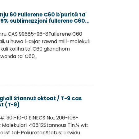
u 60 Fullerene C60 b'purità ta'
9% sublimazzjoni fullerene C60...
umru CAS 99685-96-8Fullerene C60
li, u huwa l-aħjar rawnd mill-molekuli
lekuli kollha ta' C60 għandhom
 waħda ta' C60...
 għoli Stannuż oktoat / T-9 cas
t (T-9)
#: 301-10-0 EINECS No.: 206-108-
Molekulari: 405.12Stannous Tin,% wt:
talist tal-PoliuretanStatus: Likwidu