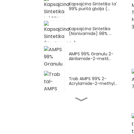
Kapsajċina Sintetika ta'
99% purità għolja (...
Kapsajċina Sintetika
(Nonivamide) 98% ...
AMPS 99% Granulu 2-
Akrilamide-2-metil...
Trab AMPS 99% 2-
Acrylamide-2-methyl...
Trab AMPS-Na (melħ
tas-sodju AMPS) Sod...
AMPS-Na Likwidu (melħ
tas-sodju AMPS) Sod...