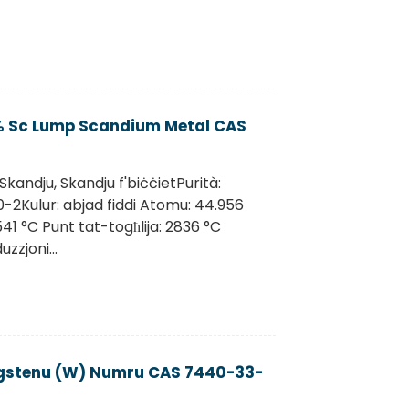
9% Sc Lump Scandium Metal CAS
Skandju, Skandju f'biċċietPurità:
2Kulur: abjad fiddi Atomu: 44.956
41 °C Punt tat-togħlija: 2836 °C
zzjoni...
ngstenu (W) Numru CAS 7440-33-