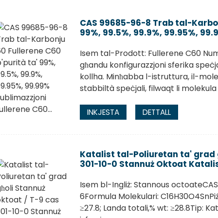
CAS 99685-96-8 Trab tal-Karbonj
99%, 99.5%, 99.9%, 99.95%, 99.9
Isem tal-Prodott: Fullerene C60 N
għandu konfigurazzjoni sferika speċja
kollha. Minħabba l-istruttura, il-mo
stabbiltà speċjali, filwaqt li molekula
INKJESTA
DETTALL
Katalist tal-Poliuretan ta' grad
301-10-0 Stannuż Oktoat Katalis
Isem bl-Ingliż: Stannous octoateCAS
6Formula Molekulari: C16H30O4SnPiż 
≥27.8; Landa totali,% wt: ≥28.8Tip: Ka