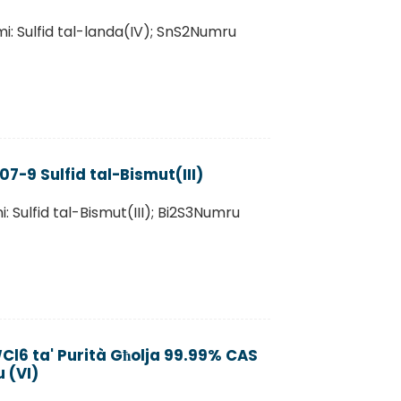
mi: Sulfid tal-landa(IV); SnS2Numru
7-9 Sulfid tal-Bismut(III)
: Sulfid tal-Bismut(III); Bi2S3Numru
Cl6 ta' Purità Għolja 99.99% CAS
 (VI)