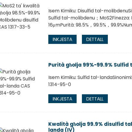
Isem Kimiku: Disulfid tal-molibdenuS
Sulfid tal-molibdenu；MoS2Finezz
16μmPurità: 98.5%，99.5%，99.9%Num
INKJESTA
DETTALL
Purità għolja 99%-99.9% Sulfid 
Isem Kimiku: Sulfid tal-landaSinoni
1314-95-0
INKJESTA
DETTALL
Kwalità għolja 99.9% disulfid tal
landa (IV)