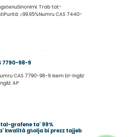
ngstenuSinonimi: Trab tat-
entiPurità: ≥99.95%Numru CAS 7440-
S 7790-98-9
umru CAS 7790-98-9 Isem bl-Ingliż:
gliż: AP
 tal-grafene ta' 99%
 kwalità għolja bi prezz tajjeb