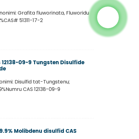
nonimi: Grafita fluworinata, Fluworidu
99%CAS# 51311-17-2
 12138-09-9 Tungsten Disulfide
de
onimi: Disulfid tat-Tungstenu;
9%Numru CAS 12138-09-9
9.9% Molibdenu disulfid CAS