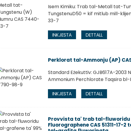
Isem Kimiku: Trab tal-Metall tat-Tu
TungstenuD50 = kif mitlub mill-klij
33-7
INKJESTA
DETTALL
Perklorat tal-Ammonju (AP) CA
Standard Eżekuttiv: GJB617A-2003 N
Ammonium Perchlorate Taqsira bl-In
INKJESTA
DETTALL
Provvista ta' trab tal-fluworidu
Fluorographene CAS 51311-17-2 ta'
tal-grafita fluworinata...