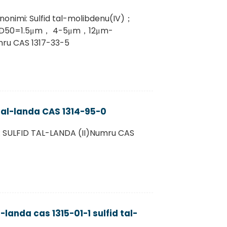
inonimi: Sulfid tal-molibdenu(IV)；
a: D50=1.5μm， 4-5μm，12μm-
ru CAS 1317-33-5
tal-landa CAS 1314-95-0
mi: SULFID TAL-LANDA (II)Numru CAS
-landa cas 1315-01-1 sulfid tal-