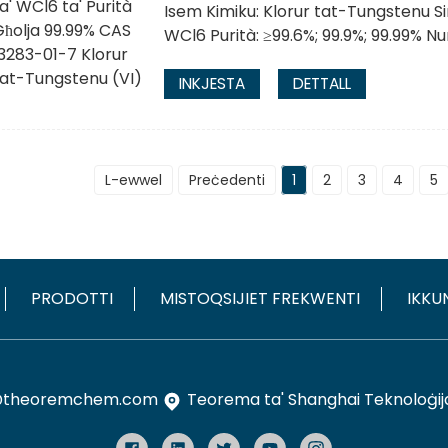
Isem Kimiku: Klorur tat-Tungstenu Si
WCl6 Purità: ≥99.6%; 99.9%; 99.99% 
INKJESTA
DETTALL
L-ewwel
Preċedenti
1
2
3
4
5
PRODOTTI
MISTOQSIJIET FREKWENTI
IKKU
@theoremchem.com
Teorema ta' Shanghai Teknoloġija 