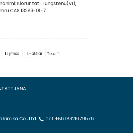
nonimi: Klorur tat-Tungstenu(VI);
Numru CAS 13283-01-7
Li jmiss
L-aħħar
Total 11
NTATTJANA
Kimika Co., Ltd.
Tel: +86 18321679576