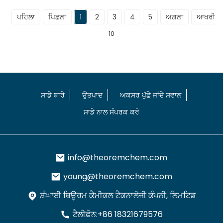
ਪਹਿਲਾ
ਪਿਛਲਾ
1
2
3
4
5
ਅਗਲਾ
ਆਖਰੀ
10
ਸਾਡੇ ਬਾਰੇ
ਉਤਪਾਦ
ਅਕਸਰ ਪੁੱਛੇ ਜਾਂਦੇ ਸਵਾਲ
ਸਾਡੇ ਨਾਲ ਸੰਪਰਕ ਕਰੋ
info@theoremchem.com
young@theoremchem.com
ਸ਼ੰਘਾਈ ਥਿਊਰਮ ਕੈਮੀਕਲ ਟੈਕਨਾਲੋਜੀ ਕੰਪਨੀ, ਲਿਮਟਿਡ
ਟੈਲੀਫ਼ੋਨ:+86 18321679576