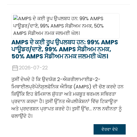
AMPS ਦੇ ਕਈ ਰੂਪ ਉਪਲਬਧ ਹਨ: 99% AMPS
ਪਾਊਡਰ/ਦਾਣੇ, 99% AMPS ਸੋਡੀਅਮ ਨਮਕ,
50% AMPS ਸੋਡੀਅਮ ਨਮਕ ਜਲਮਈ ਘੋਲ।
2026-07-22
ਤੁਸੀਂ ਦੇਖਦੇ ਹੋ ਕਿ ਉਦਯੋਗ 2-ਐਕਰੀਲਾਮਾਈਡ-2-
ਮਿਥਾਈਲਪ੍ਰੋਪੇਨੇਸੁਲਫੋਨਿਕ ਐਸਿਡ (AMPS) ਦੀ ਚੋਣ ਕਰਦੇ ਹਨ
ਕਿਉਂਕਿ ਇਹ ਬੇਮਿਸਾਲ ਸ਼ੁੱਧਤਾ ਅਤੇ ਮਜ਼ਬੂਤ ​​ਥਰਮਲ ਸਥਿਰਤਾ
ਪ੍ਰਦਾਨ ਕਰਦਾ ਹੈ। ਤੁਸੀਂ ਉੱਨਤ ਐਪਲੀਕੇਸ਼ਨਾਂ ਵਿੱਚ ਟਿਕਾਊਤਾ
ਅਤੇ ਪ੍ਰਦਰਸ਼ਨ ਪ੍ਰਾਪਤ ਕਰਦੇ ਹੋ। ਤੁਸੀਂ ਉੱਚ... ਨਾਲ ਨਵੀਨਤਾ ਨੂੰ
ਚਲਾਉਂਦੇ ਹੋ।
ਵੇਰਵਾ ਵੇਖੋ