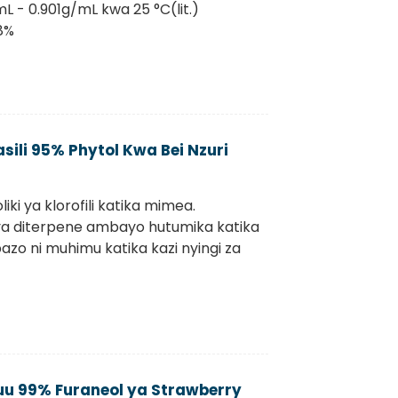
L - 0.901g/mL kwa 25 °C(lit.)
8%
sili 95% Phytol Kwa Bei Nzuri
iki ya klorofili katika mimea.
ki ya diterpene ambayo hutumika katika
azo ni muhimu katika kazi nyingi za
uu 99% Furaneol ya Strawberry