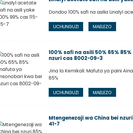
Dondoo 100% safi na asilia Linalyl a
UCHUNGUZI
MAELEZO
100% safi na asili 50% 65% 85%
nzuri cas 8002-09-3
Jina la Kemikali: Mafuta ya paini Aina:
85%
UCHUNGUZI
MAELEZO
Mtengenezaji wa China bei nzur
41-7