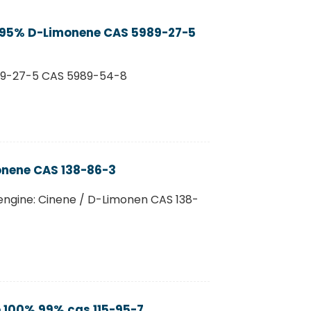
ili 95% D-Limonene CAS 5989-27-5
989-27-5 CAS 5989-54-8
onene CAS 138-86-3
mengine: Cinene / D-Limonen CAS 138-
ke 100% 99% cas 115-95-7