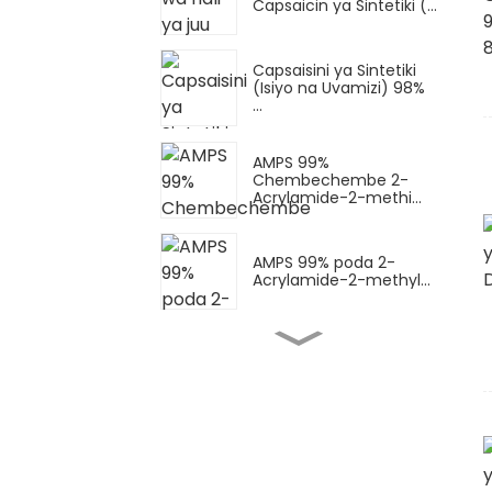
Capsaicin ya Sintetiki (...
Capsaisini ya Sintetiki
(Isiyo na Uvamizi) 98%
...
AMPS 99%
Chembechembe 2-
Acrylamide-2-methi...
AMPS 99% poda 2-
Acrylamide-2-methyl...
Poda ya AMPS-Na
(chumvi ya sodiamu ya
AMPS) Sod...
AMPS-Na ya Kioevu
(chumvi ya sodiamu ya
AMPS) Sod...