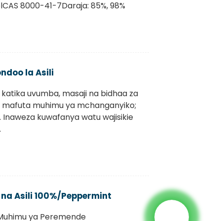
eolCAS 8000-41-7Daraja: 85%, 98%
doo la Asili
atika uvumba, masaji na bidhaa za
a ni mafuta muhimu ya mchanganyiko;
. Inaweza kuwafanya watu wajisikie
.
na Asili 100%/Peppermint
a Muhimu ya Peremende