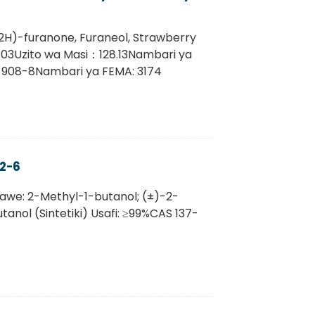
2H)-furanone, Furaneol, Strawberry
03Uzito wa Masi：128.13Nambari ya
908-8Nambari ya FEMA: 3174
2-6
sawe: 2-Methyl-1-butanol; (±)-2-
anol (Sintetiki) Usafi: ≥99%CAS 137-