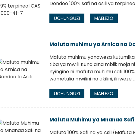
Dondoo 100% safi na asili ya terpin
UCHUNGUZI
MAELEZO
Mafuta muhimu ya Arnica na Don
Mafuta muhimu yanaweza kutumika k
tiba ya mwili. Kuna aina mbili: moj
nyingine ni mafuta muhimu safi 100%
wametulia mwilini na akilini, ili iweze ..
UCHUNGUZI
MAELEZO
Mafuta Muhimu ya Mnanaa Safi 
Mafuta 100% Safi na ya Asili/Mafut