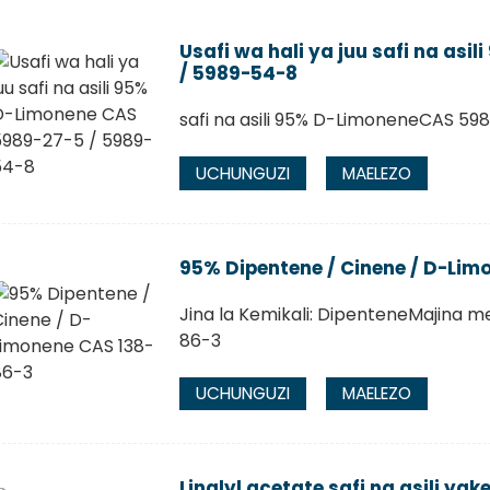
Usafi wa hali ya juu safi na as
/ 5989-54-8
safi na asili 95% D-LimoneneCAS 5
UCHUNGUZI
MAELEZO
95% Dipentene / Cinene / D-Lim
Jina la Kemikali: DipenteneMajina 
86-3
UCHUNGUZI
MAELEZO
Linalyl acetate safi na asili ya