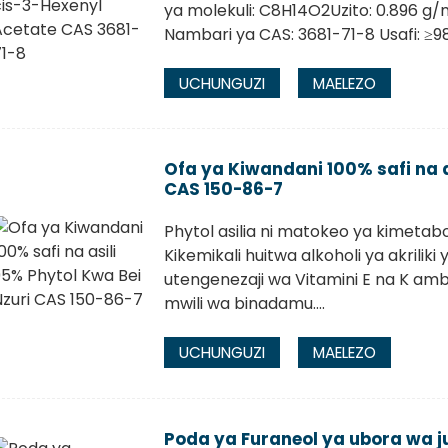
ya molekuli: C8H14O2Uzito: 0.896 g/m
Nambari ya CAS: 3681-71-8 Usafi: ≥9
UCHUNGUZI
MAELEZO
Ofa ya Kiwandani 100% safi na a
CAS 150-86-7
Phytol asilia ni matokeo ya kimetabol
Kikemikali huitwa alkoholi ya akrili
utengenezaji wa Vitamini E na K amb
mwili wa binadamu....
UCHUNGUZI
MAELEZO
Poda ya Furaneol ya ubora wa j