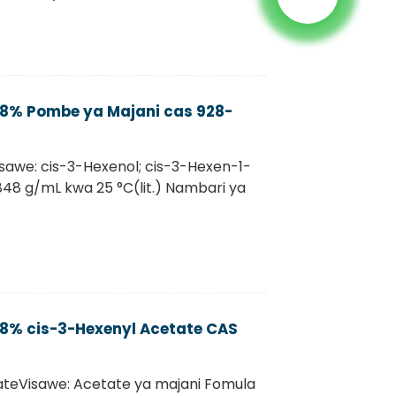
 98% Pombe ya Majani cas 928-
Visawe: cis-3-Hexenol; cis-3-Hexen-1-
848 g/mL kwa 25 °C(lit.) Nambari ya
 98% cis-3-Hexenyl Acetate CAS
tateVisawe: Acetate ya majani Fomula