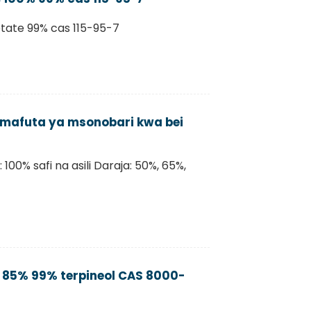
cetate 99% cas 115-95-7
 mafuta ya msonobari kwa bei
 100% safi na asili Daraja: 50%, 65%,
i 85% 99% terpineol CAS 8000-