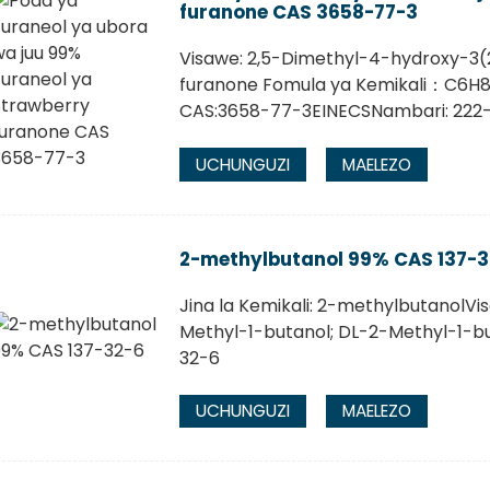
furanone CAS 3658-77-3
Visawe: 2,5-Dimethyl-4-hydroxy-3(
furanone Fomula ya Kemikali：C6H8
CAS:3658-77-3EINECSNambari: 222-
UCHUNGUZI
MAELEZO
2-methylbutanol 99% CAS 137-3
Jina la Kemikali: 2-methylbutanolVi
Methyl-1-butanol; DL-2-Methyl-1-but
32-6
UCHUNGUZI
MAELEZO