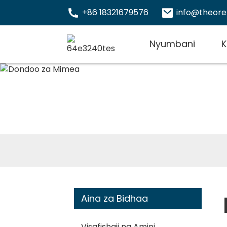
+86 18321679576
info@theor
Nyumbani
K
Aina za Bidhaa
Visafishaji na Amini