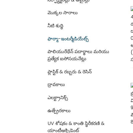
మొక్కల సారాలు
నీటి శుద్ధి
ఫార్మా-ఇంటర్మీడియేట్స్
పాలియురేథేన్ పదార్థాలు మరియు
ప్రత్యేక ఐసోసయనేట్లు
ప్లాస్టిక్ & రబ్బరు & రెసిన్
ద్రావకాలు
ఎలక్ట్రానిక్స్
ఉత్ప్రేరకాలు
UV శోషకం & కాంతి స్థిరీకరణి &
యాంటీఆక్సిడెంట్