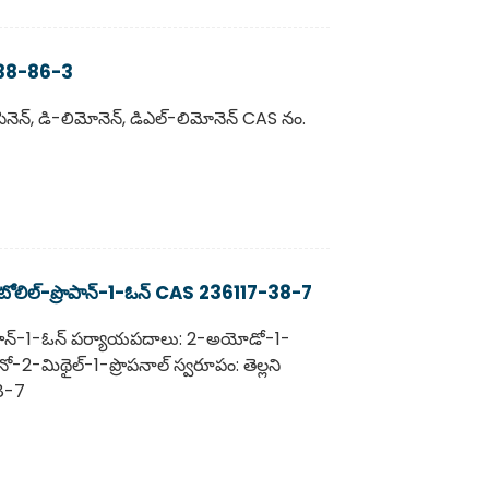
 138-86-3
ెన్, డి-లిమోనెన్, డిఎల్-లిమోనెన్ CAS నం.
లిల్-ప్రొపాన్-1-ఓన్ CAS 236117-38-7
ాన్-1-ఓన్ పర్యాయపదాలు: 2-అయోడో-1-
నో-2-మిథైల్-1-ప్రొపనాల్ స్వరూపం: తెల్లని
38-7