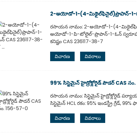
2-అయోడో-1-(4-మిథైల్‌ఫినైల్)ప్రొపాన్-
రసాయన నామం: 2-అయోడో-1-(4-మిథైల్‌ఫినై
అయోడో-1-పి-టోలైల్-ప్రొపాన్-1-ఓన్ స్వరూపం
కనిష్టం CAS 236117-38-7
విచారణ
వివరాలు
99% సిస్టెమైన్ హైడ్రోక్లోరైడ్ పౌడర్ CAS 
రసాయన నామం: సిస్టెమైన్ హైడ్రోక్లోరైడ్ పర్యాయ
సిస్టెమైన్ HCL రకం: 95% ఇండస్ట్రీ గ్రేడ్, 99% 
విచారణ
వివరాలు