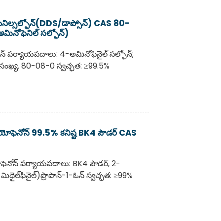
ెనిల్సల్ఫోన్(DDS/డాప్సోన్) CAS 80-
మినోఫెనిల్ సల్ఫోన్)
న్ పర్యాయపదాలు: 4-అమినోఫినైల్ సల్ఫోన్;
S సంఖ్య. 80-08-0 స్వచ్ఛత: ≥99.5%
పియోఫెనోన్ 99.5% కనిష్ట BK4 పౌడర్ CAS
ఫెనోన్ పర్యాయపదాలు: BK4 పౌడర్, 2-
ిథైల్‌ఫినైల్)ప్రొపాన్-1-ఓన్ స్వచ్ఛత: ≥99%