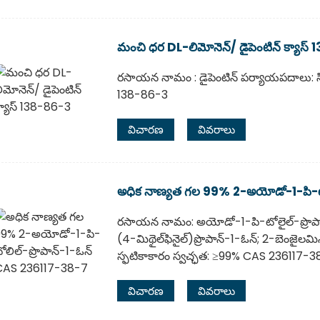
మంచి ధర DL-లిమోనెన్/ డైపెంటిన్ క్యాస్
రసాయన నామం : డైపెంటిన్ పర్యాయపదాలు: సిన
138-86-3
విచారణ
వివరాలు
అధిక నాణ్యత గల 99% 2-అయోడో-1-పి-టో
రసాయన నామం: అయోడో-1-పి-టోలైల్-ప్రొప
(4-మిథైల్‌ఫినైల్)ప్రొపాన్-1-ఓన్; 2-బెంజైలమి
స్ఫటికాకారం స్వచ్ఛత: ≥99% CAS 236117-
విచారణ
వివరాలు