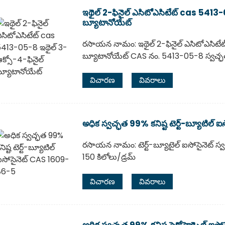
ఇథైల్ 2-ఫినైల్ ఎసిటోఎసిటేట్ cas 5413-
బ్యూటానోయేట్
రసాయన నామం: ఇథైల్ 2-ఫినైల్ ఎసిటోఎసిటేట
బ్యూటానోయేట్ CAS నం. 5413-05-8 స్వచ్
విచారణ
వివరాలు
అధిక స్వచ్ఛత 99% కనిష్ట టెర్ట్-బ్యూటిల
రసాయన నామం: టెర్ట్-బ్యూటైల్ ఐసోసైనెట్ స్
150 కిలోలు/డ్రమ్
విచారణ
వివరాలు
అధిక స్వచ్ఛత 99% కనిష్ట సైక్లోహెక్సైల్ 