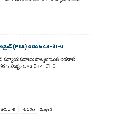
ల్ అమైడ్ (PEA) cas 544-31-0
 పర్యాయపదాలు: పాల్మిటోయిల్ ఇథనాల్
త: 99% కనిష్టం CAS 544-31-0
తరువాత
చివరిది
మొత్తం 31