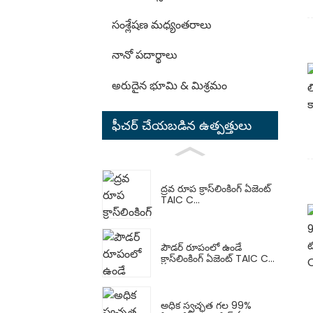
సంశ్లేషణ మధ్యంతరాలు
నానో పదార్థాలు
అరుదైన భూమి & మిశ్రమం
ఫీచర్ చేయబడిన ఉత్పత్తులు
ద్రవ రూప క్రాస్‌లింకింగ్ ఏజెంట్
TAIC C...
పౌడర్ రూపంలో ఉండే
క్రాస్‌లింకింగ్ ఏజెంట్ TAIC C...
అధిక స్వచ్ఛత గల 99%