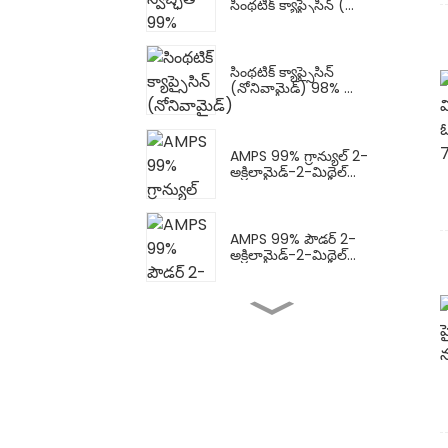
సింథటిక్ క్యాప్సైసిన్ (...
సింథటిక్ క్యాప్సైసిన్
(నోనివామైడ్) 98% ...
AMPS 99% గ్రాన్యుల్ 2-
అక్రిలామైడ్-2-మిథైల్...
AMPS 99% పౌడర్ 2-
అక్రిలామైడ్-2-మిథైల్...
AMPS-Na పౌడర్ (AMPS
సోడియం సాల్ట్) సోడియం...
ద్రవ AMPS-Na (AMPS
సోడియం లవణం) సోడియం...