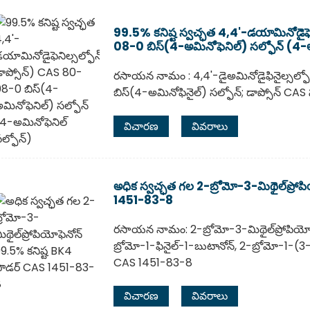
99.5% కనిష్ట స్వచ్ఛత 4,4'-డయామినోడైఫ
08-0 బిస్(4-అమినోఫెనిల్) సల్ఫోన్ (4-అ
రసాయన నామం : 4,4'-డైఅమినోడైఫినైల్సల్ఫో
బిస్(4-అమినోఫినైల్) సల్ఫోన్; డాప్సోన్ CA
విచారణ
వివరాలు
అధిక స్వచ్ఛత గల 2-బ్రోమో-3-మిథైల్‌ప్రో
1451-83-8
రసాయన నామం: 2-బ్రోమో-3-మిథైల్‌ప్రోపియో
బ్రోమో-1-ఫినైల్-1-బుటానోన్, 2-బ్రోమో-1-(3-మ
CAS 1451-83-8
విచారణ
వివరాలు