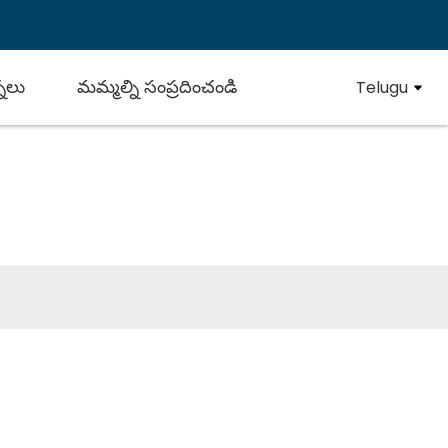
్నలు
మమ్మల్ని సంప్రదించండి
Telugu