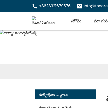
+86 18321679576
info@theor
హోమ్
మా గురి
ఉత్పత్తుల వర్గాలు
సర్ఫ్యాక్టెంట్లు & అమైన్లు