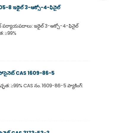
05-8 ఇథైల్ 3-ఆక్సో-4-ఫినైల్
్ పర్యాయపదాలు: ఇథైల్ 3-ఆక్సో-4-ఫినైల్
ఛత: ≥99%
్ ఐసోసైనెట్ CAS 1609-86-5
వచ్ఛత: ≥99% CAS నం. 1609-86-5 ప్యాకింగ్:
ఐసోసైనెట్ CAS 3173-53-3