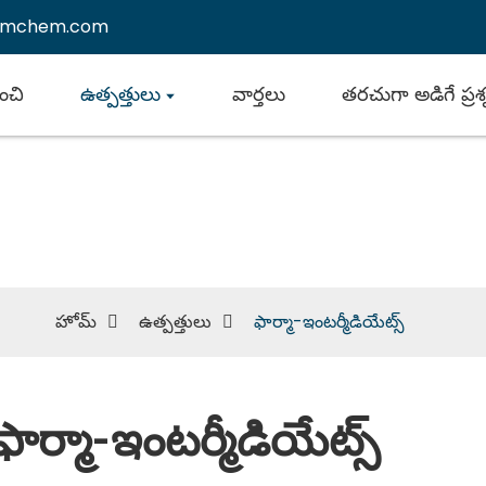
emchem.com
ంచి
ఉత్పత్తులు
వార్తలు
తరచుగా అడిగే ప్రశ
ఫార్మా-ఇంటర్మీడియేట్స్
హోమ్
ఉత్పత్తులు
ఫార్మా-ఇంటర్మీడియేట్స్
ఫార్మా-ఇంటర్మీడియేట్స్