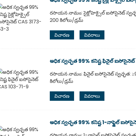
రసాయన నామం: సైక్లోహెక్సైల్ ఐసోసైనెట్ స్వచ
200 కిలోలు/డ్రమ్
విచారణ
వివరాలు
అధిక స్వచ్ఛత 99% కనిష్ట ఫినైల్ ఐసోసైన
రసాయన నామం: ఫినైల్ ఐసోసైనెట్ స్వచ్ఛత: ≥
కిలోలు/డ్రమ్
విచారణ
వివరాలు
అధిక స్వచ్ఛత 99% కనిష్ట 1-నాఫ్థైల్ ఐసో
రసాయన నామం: 1-నాఫ్థైల్ ఐసోసైనెట్ స్వచ్ఛ