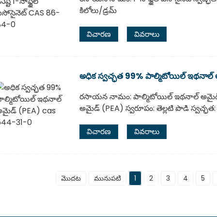
కిలోలు/డ్రమ్
విచారణ
వివరాలు
అధిక స్వచ్ఛత 99% పాల్మిటోయిల్ ఇథనా
రసాయన నామం: పాల్మిటోయిల్ ఇథనాల్ అమైడ్
అమైడ్ (PEA) స్వరూపం: తెల్లటి పొడి స్వచ్ఛ
విచారణ
వివరాలు
మొదట
మునుపటి
1
2
3
4
5