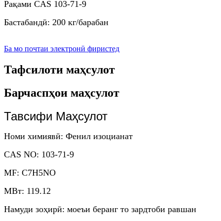
Рақами CAS 103-71-9
Бастабандӣ: 200 кг/барабан
Ба мо почтаи электронӣ фиристед
Тафсилоти маҳсулот
Барчаспҳои маҳсулот
Тавсифи Маҳсулот
Номи химиявӣ: Фенил изоцианат
CAS NO: 103-71-9
MF: C7H5NO
МВт: 119.12
Намуди зоҳирӣ: моеъи беранг то зардтоби равшан