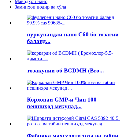
Маводҳои нано
Заминҳои нодир ва хӯла
пуркунандаи нано C60 бо тозагии
баланд...
тозакунии об BCDMH (Bro...
Корхонаи GMP-и Чин 100
пешниҳод мекунад...
Фабрика маҳсулоти тоза ва табиӣ