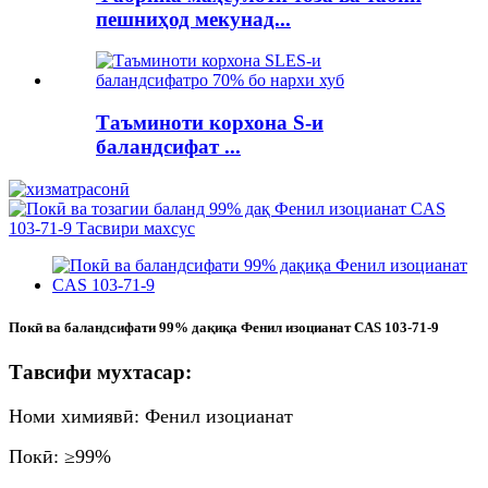
пешниҳод мекунад...
Таъминоти корхона S-и
баландсифат ...
Покӣ ва баландсифати 99% дақиқа Фенил изоцианат CAS 103-71-9
Тавсифи мухтасар:
Номи химиявӣ: Фенил изоцианат
Покӣ: ≥99%