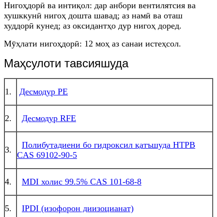
Нигоҳдорӣ ва интиқол: дар анбори вентилятсия ва
хушккунӣ нигоҳ дошта шавад; аз намӣ ва оташ
худдорӣ кунед; аз оксидантҳо дур нигоҳ доред.
Мӯҳлати нигоҳдорӣ: 12 моҳ аз санаи истеҳсол.
Маҳсулоти тавсияшуда
1.
Десмодур РЕ
2.
Десмодур RFE
Полибутадиени бо гидроксил қатъшуда HTPB
3.
CAS 69102-90-5
4.
MDI холис 99.5% CAS 101-68-8
5.
IPDI (изофорон диизоцианат)