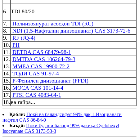
6.
TDI 80/20
7.
Полиизоянурат асосҳои TDI (RC)
8.
NDI (1,5-Нафталин диизоцианат) CAS 3173-72-6
9.
RF (JQ-4)
10.
РН
11.
DETDA CAS 68479-98-1
12.
DMTDA CAS 106264-79-3
13.
MMEA CAS 19900-72-2
14.
ТОДИ CAS 91-97-4
15.
P-Фенилен диизоцианат (PPDI)
16.
MOCA CAS 101-14-4
17.
PTSI CAS 4083-64-1
18.
ва ғайра...
Қаблӣ:
Покӣ ва баландсифат 99% дақ 1-Изоцианати
нафтил CAS 86-84-0
Баъдӣ:
Покӣ будани баланд 99% дақиқа Cyclohexyl
Isocyanate CAS 3173-53-3