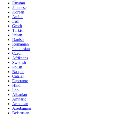
Russian
Japanese
Korean
Arabic
Irish
Greek
Turkish
Italian
Danish
Romanian
Indonesian
Czech
Afrikaans
Swedish
Polish
Basque
Catalan
Esperanto
Hindi
Lao
Albanian
Amharic
Armenian
Azerbaijani
Belarusian