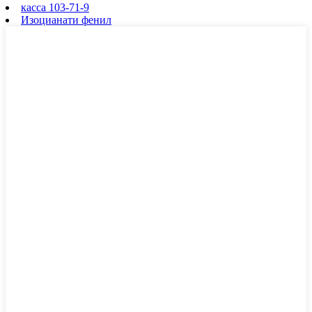
касса 103-71-9
Изоцианати фенил