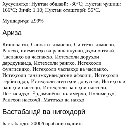
Хусусиятҳо: Нуқтаи обшавӣ: -30°C; Нуқтаи ҷӯшиш:
166°C; Зичӣ: 1.10; Нуқтаи оташгирӣ: 55°C.
Мундариҷа: ≥99%
Ариза
Кишоварзӣ, Саноати кимиёвӣ, Синтези кимиёвӣ,
Рангҳо, пигментҳо ва равшанкунандаҳои оптикӣ,
Часпакҳо ва часпакҳо, Истеҳсоли доруҳои
дардкунанда, Истеҳсоли рангҳо, Истеҳсоли
фунгисидҳо, Истеҳсоли часпакҳо ва часпакҳо,
Истеҳсоли танзимкунандагони афзоиш, Истеҳсоли
гербисидҳо, Истеҳсоли агентҳои дорусозӣ, Истеҳсоли
рангҳои нассоҷӣ, Истеҳсоли рангҳои нассоҷӣ,
Пестисидҳо, Ёрдамчиёни полимерҳо, Полимерҳо,
Рангҳои нассоҷӣ, Матоъҳо ва нахҳо
Бастабандӣ ва нигоҳдорӣ
Бастабандӣ: 2000/барабани оҳанин.