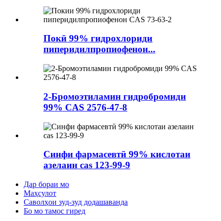
Покӣ 99% гидрохлориди
пиперидилпропиофенон...
2-Бромоэтиламин гидробромиди
99% CAS 2576-47-8
Синфи фармасевтӣ 99% кислотаи
азелаин cas 123-99-9
Дар бораи мо
Маҳсулот
Саволҳои зуд-зуд додашаванда
Бо мо тамос гиред