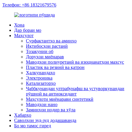
Телефон: +86 18321679576
Хона
Дар бораи мо
Маҳсулот
Сурфактантҳо ва аминҳо
Иқтибосҳои растанӣ
Тозакунии об
Доруҳои миёнарав
Маводҳои полиуретанӣ ва изоцианатҳои махсус
Пластик ва резинӣ ва қатрон
Ҳалкунандаҳо
Электроника
Катализаторҳо
Ҷаббкунандаи ултрабунафш ва устуворкунандаи
рӯшноӣ ва антиоксидант
Маҳсулоти миёнарави синтетикӣ
Маводҳои нано
Заминҳои нодир ва хӯла
Хабарҳо
Саволҳои зуд-зуд додашаванда
Бо мо тамос гиред