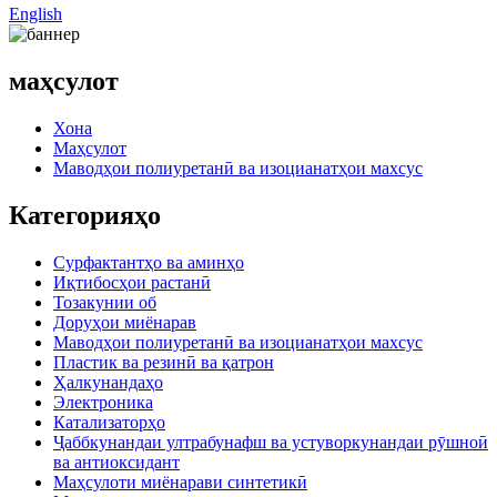
English
маҳсулот
Хона
Маҳсулот
Маводҳои полиуретанӣ ва изоцианатҳои махсус
Категорияҳо
Сурфактантҳо ва аминҳо
Иқтибосҳои растанӣ
Тозакунии об
Доруҳои миёнарав
Маводҳои полиуретанӣ ва изоцианатҳои махсус
Пластик ва резинӣ ва қатрон
Ҳалкунандаҳо
Электроника
Катализаторҳо
Ҷаббкунандаи ултрабунафш ва устуворкунандаи рӯшноӣ
ва антиоксидант
Маҳсулоти миёнарави синтетикӣ