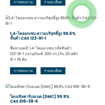
การสอบถาม
รายละเอียด
1,4-ไดออกเซน ความบริสุทธิ์สูง 99.6%
ขั้นต่ำ CAS 123-91-1
ชื่อทางเคมี: 1,4-ไดออกเซน รหัสสินค้า:
123-91-1 บรรจุภัณฑ์: 200 กก./ถัง, 20 ฟลัก
ซ์ = 16 ตัน
การสอบถาม
รายละเอียด
ไดเมทิลคาร์บอเนต (DMC) 99.9%
CAS 616-38-6