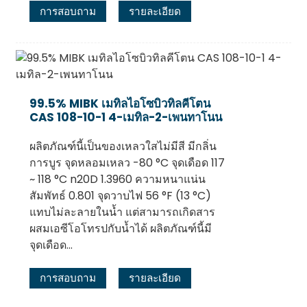
การสอบถาม
รายละเอียด
99.5% MIBK เมทิลไอโซบิวทิลคีโตน
CAS 108-10-1 4-เมทิล-2-เพนทาโนน
ผลิตภัณฑ์นี้เป็นของเหลวใสไม่มีสี มีกลิ่น
การบูร จุดหลอมเหลว -80 °C จุดเดือด 117
~ 118 °C n20D 1.3960 ความหนาแน่น
สัมพัทธ์ 0.801 จุดวาบไฟ 56 °F (13 °C)
แทบไม่ละลายในน้ำ แต่สามารถเกิดสาร
ผสมเอซีโอโทรปกับน้ำได้ ผลิตภัณฑ์นี้มี
จุดเดือด...
การสอบถาม
รายละเอียด