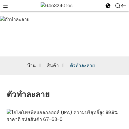
ตัวทำละลาย
บ้าน
สินค้า
ตัวทำละลาย
ตัวทำละลาย