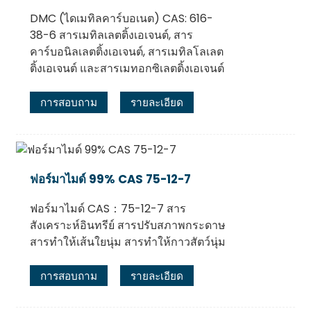
DMC (ไดเมทิลคาร์บอเนต) CAS: 616-
38-6 สารเมทิลเลตติ้งเอเจนต์, สาร
คาร์บอนิลเลตติ้งเอเจนต์, สารเมทิลโลเลต
ติ้งเอเจนต์ และสารเมทอกซิเลตติ้งเอเจนต์
การสอบถาม
รายละเอียด
ฟอร์มาไมด์ 99% CAS 75-12-7
ฟอร์มาไมด์ CAS：75-12-7 สาร
สังเคราะห์อินทรีย์ สารปรับสภาพกระดาษ
สารทำให้เส้นใยนุ่ม สารทำให้กาวสัตว์นุ่ม
การสอบถาม
รายละเอียด