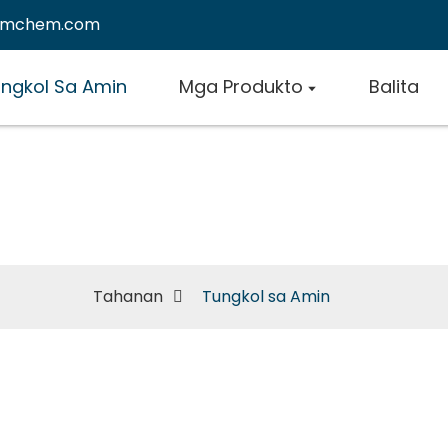
emchem.com
ngkol Sa Amin
Mga Produkto
Balita
Tungkol sa Ami
Tahanan
Tungkol sa Amin