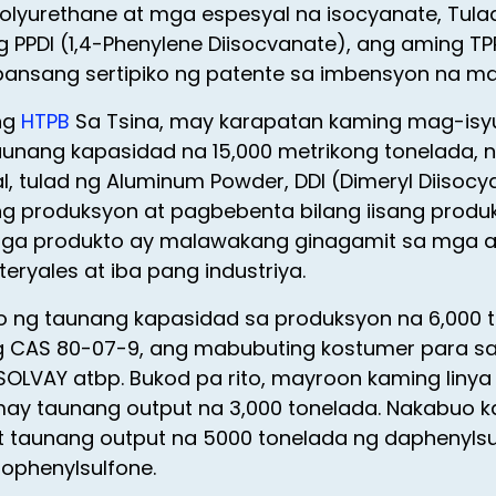
olyurethane at mga espesyal na isocyanate, Tula
ng PPDI (1,4-Phenylene Diisocvanate), ang aming TP
nsang sertipiko ng patente sa imbensyon na may 
ng
HTPB
Sa Tsina, may karapatan kaming mag-isyu
aunang kapasidad na 15,000 metrikong tonelada, 
, tulad ng Aluminum Powder, DDI (Dimeryl Diiso
... ang produksyon at pagbebenta bilang iisang pr
mga produkto ay malawakang ginagamit sa mga ad
yales at iba pang industriya.
o ng taunang kapasidad sa produksyon na 6,000 
 CAS 80-07-9, ang mabubuting kostumer para sa l
SOLVAY atbp. Bukod pa rito, mayroon kaming linya
may taunang output na 3,000 tonelada. Nakabuo k
t taunang output na 5000 tonelada ng daphenylsul
ophenylsulfone.