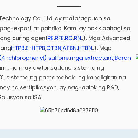
echnology Co., Ltd. ay matatagpuan sa
 pag-export at pabrika. Kami ay nakikibahagi sa
lang curing agent
RE
,
RFE
,
RC
,
RN
..), Mga Advanced
lang
HTPB
,
E-HTPB
,
CTBN
,
ATBN
,
HTBN
..), Mga
(4-chlorophenyl) sulfone
,
mga extractant
,
Boron
 Kami, na may awtorisadong sistema ng
1, sistema ng pamamahala ng kapaligiran na
gnay na sertipikasyon, ay nag-aalok ng R&D,
olusyon sa ISA.