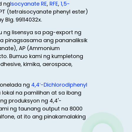
d ng
Isocyanate RE
,
RFE
,
1,5-
PT (tetraisocyanate phenyl ester)
Blg. 99114032x.
 ng lisensya sa pag-export ng
na pinagsasama ang pananaliksik
cyanate), AP (Ammonium
odukto. Bumuo kami ng kumpletong
hesive, kimika, aerospace,
tonelada ng
4,4′-Dichlorodiphenyl
okal na pamilihan at sa ibang
 ng produksyon ng 4,4'-
ami ng taunang output na 8000
fone, at ito ang pinakamalaking