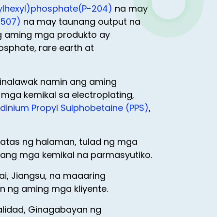
ylhexyl)phosphate(P-204)
na may
P-507)
na may taunang output na
ng aming mga produkto ay
osphate, rare earth at
pinalawak namin ang aming
ga kemikal sa electroplating,
idinium Propyl Sulphobetaine (PPS)
,
 katas ng halaman, tulad ng mga
ang mga kemikal na parmasyutiko.
i, Jiangsu, na maaaring
 ng aming mga kliyente.
alidad, Ginagabayan ng