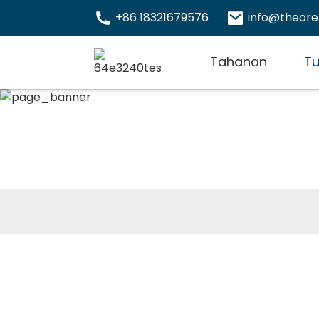
+86 18321679576
info@theor
Tahanan
Tu