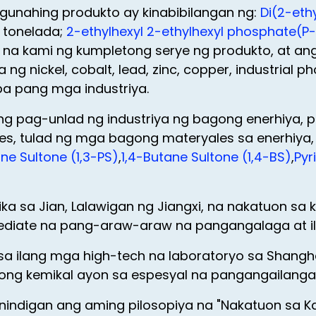
gunahing produkto ay kinabibilangan ng:
Di(2-eth
 tonelada;
2-ethylhexyl 2-ethylhexyl phosphate(
 na kami ng kumpletong serye ng produkto, at a
 nickel, cobalt, lead, zinc, copper, industrial ph
ba pang mga industriya.
g pag-unlad ng industriya ng bagong enerhiya, 
, tulad ng mga bagong materyales sa enerhiya, m
ne Sultone (1,3-PS)
,
1,4-Butane Sultone (1,4-BS)
,
Pyr
ka sa Jian, Lalawigan ng Jiangxi, na nakatuon sa
ediate na pang-araw-araw na pangangalaga at il
a ilang mga high-tech na laboratoryo sa Shangha
ng kemikal ayon sa espesyal na pangangailangan
nindigan ang aming pilosopiya na "Nakatuon sa K