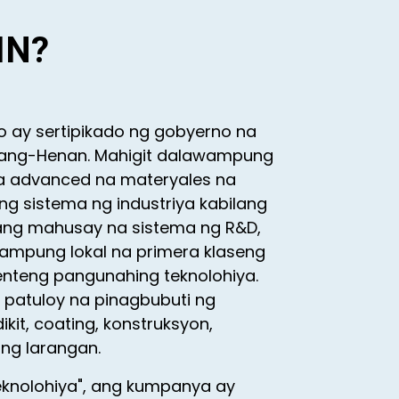
IN?
 ay sertipikado ng gobyerno na
uoyang-Henan. Mahigit dalawampung
ga advanced na materyales na
g sistema ng industriya kabilang
sang mahusay na sistema ng R&D,
mpung lokal na primera klaseng
enteng pangunahing teknolohiya.
patuloy na pinagbubuti ng
t, coating, konstruksyon,
ng larangan.
eknolohiya", ang kumpanya ay