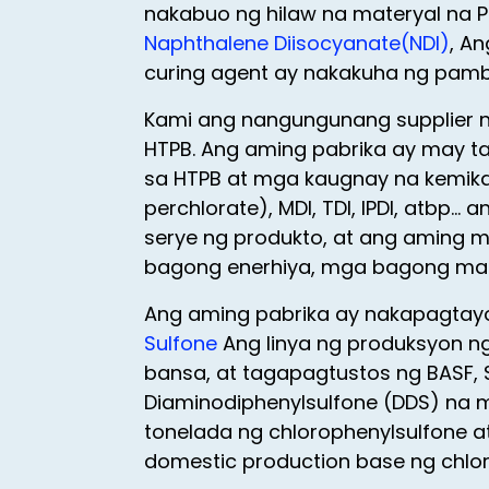
nakabuo ng hilaw na materyal na P
Naphthalene Diisocyanate(NDI)
, A
curing agent ay nakakuha ng pamba
Kami ang nangungunang supplier 
HTPB. Ang aming pabrika ay may t
sa HTPB at mga kaugnay na kemikal
perchlorate), MDI, TDI, IPDI, atbp
serye ng produkto, at ang aming 
bagong enerhiya, mga bagong mater
Ang aming pabrika ay nakapagtay
Sulfone
Ang linya ng produksyon ng
bansa, at tagapagtustos ng BASF, 
Diaminodiphenylsulfone (DDS) na 
tonelada ng chlorophenylsulfone a
domestic production base ng chlor