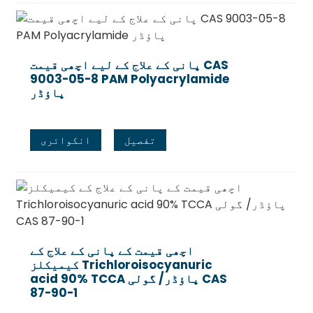
پانی کے علاج کے لیے اچھی قیمت CAS
9003-05-8 PAM Polyacrylamide
پاؤڈر
تفصیل
انکوائری
اچھی قیمت کے پانی کے علاج کے
کیمیکلز Trichloroisocyanuric
acid 90% TCCA پاؤڈر/ گولی CAS
87-90-1