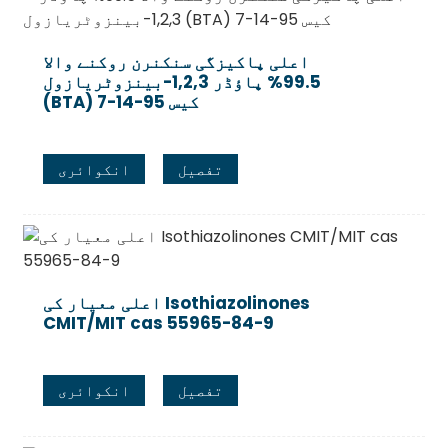
اعلی پاکیزگی سنکنرن روکنے والا
99.5% پاؤڈر 1,2,3-بینزوٹریازول
(BTA) کیس 95-14-7
تفصیل
انکوائری
اعلی معیار کی Isothiazolinones
CMIT/MIT cas 55965-84-9
تفصیل
انکوائری