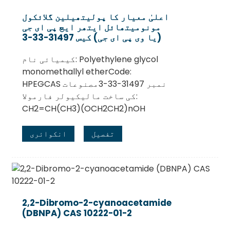
اعلیٰ معیار کا پولیتھیلین گلائکول
مونومیتھائل ایتھر ایچ پی ای جی
(یا وی پی ای جی) کیس 31497-33-3
کیمیائی نام: Polyethylene glycol
monomethallyl etherCode:
HPEGCAS نمبر 31497-33-3مصنوعات
کی ساخت مالیکیولر فارمولا:
CH2=CH(CH3)(OCH2CH2)nOH
تفصیل
انکوائری
.
2,2-Dibromo-2-cyanoacetamide
(DBNPA) CAS 10222-01-2