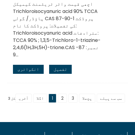
اچھی قیمت واٹر ٹریٹمنٹ کیمیکل
Trichloroisocyanuric acid 90% TCCA
پاؤڈر/ گولی CAS 87-90-1 پروڈکٹ
کی تفصیلات: پروڈکٹ کا نام:
Trichloroisocyanuric acid مترادفات:
TCCA 90% ; 1,3,5-Trichloro-1-triazine-
2,4,6(1H,3H,5H)-trione.CAS نمبر: 87-
9...
تفصیل
انکوائری
سب سے پہلے
پچھلا
3
2
1
اگلا
آخری
کل 3