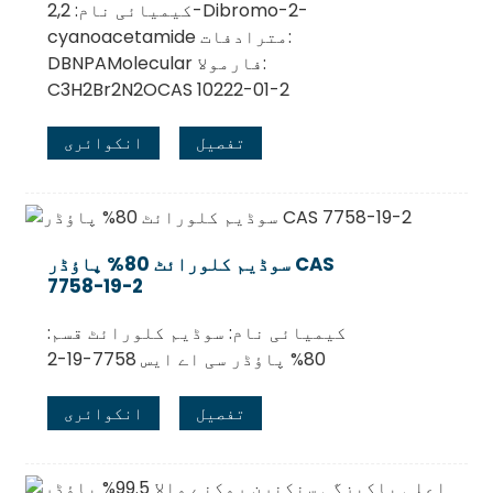
کیمیائی نام: 2,2-Dibromo-2-
cyanoacetamide مترادفات:
DBNPAMolecular فارمولا:
C3H2Br2N2OCAS 10222-01-2
تفصیل
انکوائری
سوڈیم کلورائٹ 80% پاؤڈر CAS
7758-19-2
کیمیائی نام: سوڈیم کلورائٹ قسم:
80% پاؤڈر سی اے ایس 7758-19-2
تفصیل
انکوائری