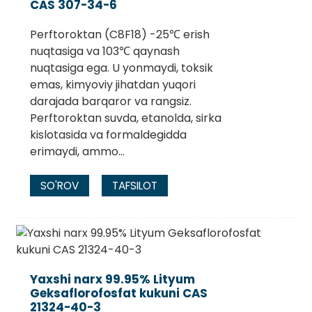
CAS 307-34-6
Perftoroktan (C8F18) -25℃ erish
nuqtasiga va 103℃ qaynash
nuqtasiga ega. U yonmaydi, toksik
emas, kimyoviy jihatdan yuqori
darajada barqaror va rangsiz.
Perftoroktan suvda, etanolda, sirka
kislotasida va formaldegidda
erimaydi, ammo...
SO'ROV
TAFSILOT
Yaxshi narx 99.95% Lityum
Geksaflorofosfat kukuni CAS
21324-40-3