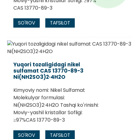
Moviy-yashil kristallar Sofligi: ≥97%
CAS 13770-89-3
SO'ROV
TAFSILOT
Yuqori tozaligidagi nikel
sulfamat CAS 13770-89-3
Ni(NH2SO3)2·4H2O
Kimyoviy nomi: Nikel Sulfamat
Molekulyar formulasi:
Ni(NH2SO3)2·4H2O Tashqi ko'rinishi:
Moviy-yashil kristallar Sofligi:
≥97%CAS 13770-89-3
SO'ROV
TAFSILOT