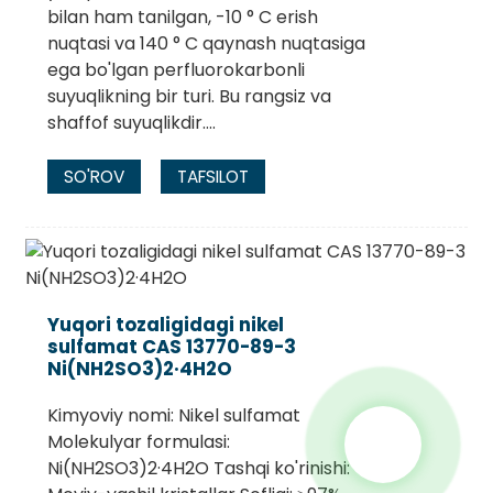
bilan ham tanilgan, -10 ° C erish
nuqtasi va 140 ° C qaynash nuqtasiga
ega bo'lgan perfluorokarbonli
suyuqlikning bir turi. Bu rangsiz va
shaffof suyuqlikdir....
SO'ROV
TAFSILOT
Yuqori tozaligidagi nikel
sulfamat CAS 13770-89-3
Ni(NH2SO3)2·4H2O
Kimyoviy nomi: Nikel sulfamat
Molekulyar formulasi:
Ni(NH2SO3)2·4H2O Tashqi ko'rinishi: