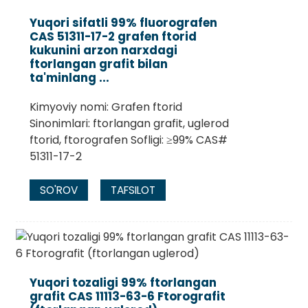
Yuqori sifatli 99% fluorografen
CAS 51311-17-2 grafen ftorid
kukunini arzon narxdagi
ftorlangan grafit bilan
ta'minlang ...
Kimyoviy nomi: Grafen ftorid
Sinonimlari: ftorlangan grafit, uglerod
ftorid, ftorografen Sofligi: ≥99% CAS#
51311-17-2
SO'ROV
TAFSILOT
.
Yuqori tozaligi 99% ftorlangan
grafit CAS 11113-63-6 Ftorografit