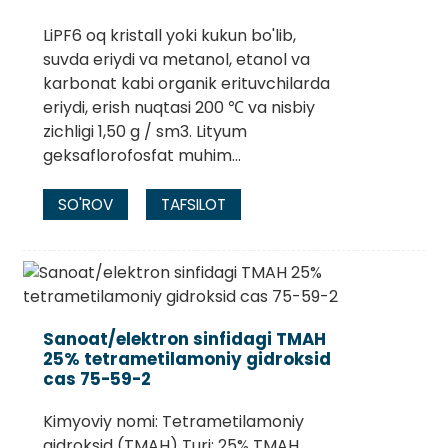
LiPF6 oq kristall yoki kukun bo'lib,
suvda eriydi va metanol, etanol va
karbonat kabi organik erituvchilarda
eriydi, erish nuqtasi 200 ℃ va nisbiy
zichligi 1,50 g / sm3. Lityum
geksaflorofosfat muhim...
SO'ROV
TAFSILOT
Sanoat/elektron sinfidagi TMAH
25% tetrametilamoniy gidroksid
cas 75-59-2
Kimyoviy nomi: Tetrametilamoniy
gidroksid (TMAH) Turi: 25% TMAH