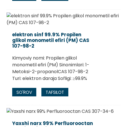
elektron sinf 99.9% Propilen
glikol monometil efiri (PM) CAS
107-98-2
Kimyoviy nomi: Propilen glikol
monometil efiri (PM) Sinonimlari: 1-
Metoksi-2-propanolCAS 107-98-2
Turi: elektron daraja Sofligi: ≥99.9%
SO'ROV
TAFSILOT
Yaxshi narx 99% Perfluorooctan