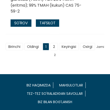
(eritma); 99% TMAH (kukun) CAS 75-
59-2
SO'ROV
TAFSILOT
Birinchi
Oldingi
1
2
Keyingisi
Oxirgi
Jami
2
BIZ HAQIMIZDA
MAHSULOTLAR
TEZ-TEZ SO'RALADIGAN SAVOLLAR
BIZ BILAN BOG'LANISH