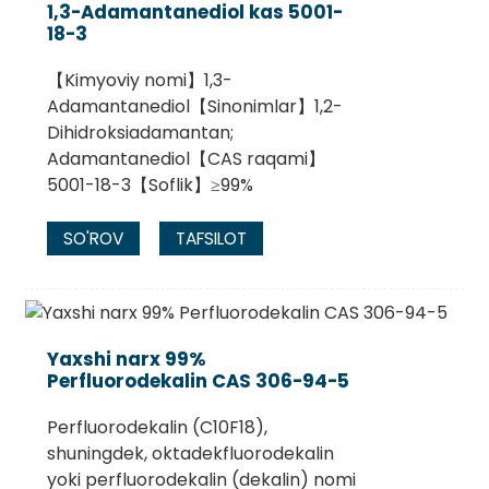
1,3-Adamantanediol kas 5001-
18-3
【Kimyoviy nomi】1,3-
Adamantanediol【Sinonimlar】1,2-
Dihidroksiadamantan;
Adamantanediol【CAS raqami】
5001-18-3【Soflik】≥99%
SO'ROV
TAFSILOT
Yaxshi narx 99%
Perfluorodekalin CAS 306-94-5
Perfluorodekalin (C10F18),
shuningdek, oktadekfluorodekalin
yoki perfluorodekalin (dekalin) nomi