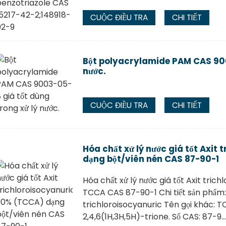
CUỘC ĐIỀU TRA
CHI TIẾT
Bột polyacrylamide PAM CAS 900
nước.
CUỘC ĐIỀU TRA
CHI TIẾT
Hóa chất xử lý nước giá tốt Axit
dạng bột/viên nén CAS 87-90-1
Hóa chất xử lý nước giá tốt Axit tric
TCCA CAS 87-90-1 Chi tiết sản phẩm:
trichloroisocyanuric Tên gọi khác: TC
2,4,6(1H,3H,5H)-trione. Số CAS: 87-9...