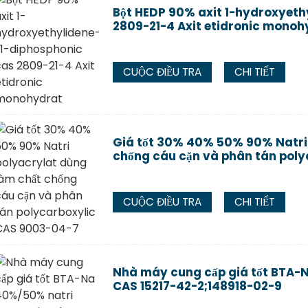
Bột HEDP 90% axit 1-hydroxyeth
2809-21-4 Axit etidronic monoh
CUỘC ĐIỀU TRA
CHI TIẾT
Giá tốt 30% 40% 50% 90% Natri
chống cáu cặn và phân tán pol
CUỘC ĐIỀU TRA
CHI TIẾT
Nhà máy cung cấp giá tốt BTA-
CAS 15217-42-2;148918-02-9