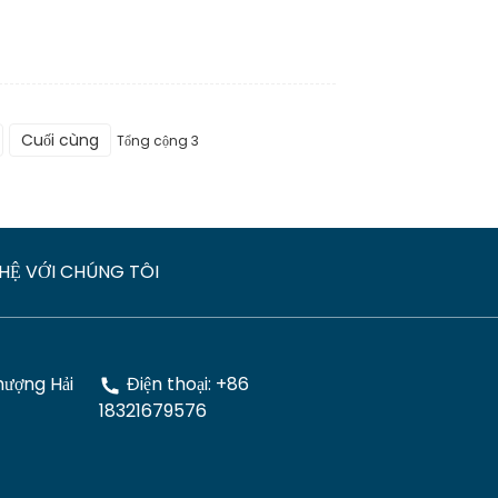
Cuối cùng
Tổng cộng 3
 HỆ VỚI CHÚNG TÔI
ượng Hải
Điện thoại: +86
18321679576