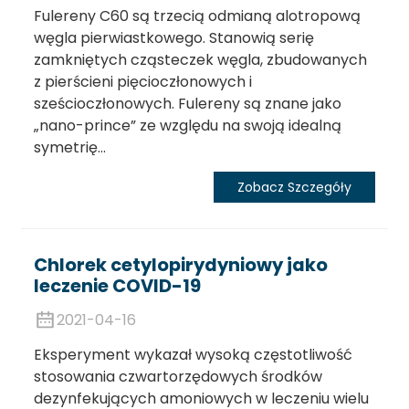
Fulereny C60 są trzecią odmianą alotropową
węgla pierwiastkowego. Stanowią serię
zamkniętych cząsteczek węgla, zbudowanych
z pierścieni pięcioczłonowych i
sześcioczłonowych. Fulereny są znane jako
„nano-prince” ze względu na swoją idealną
symetrię...
Zobacz Szczegóły
Chlorek cetylopirydyniowy jako
leczenie COVID-19
2021-04-16
Eksperyment wykazał wysoką częstotliwość
stosowania czwartorzędowych środków
dezynfekujących amoniowych w leczeniu wielu