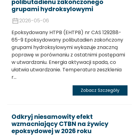
polibutadienu zakończonego
grupami hydroksylowymi
2026-05-06
Epoksydowany HTPB (EHTPB) nr CAS 129288-
65-9 Epoksydowany polibutadien zakończony
grupami hydroksylowymi wykazuje znaczną
poprawę w porównaniu z ostatnimi postępami
w utwardzaniu. Energia aktywacji spada, co
ułatwia utwardzanie. Temperatura zeszklenia
r...
.
Zobacz Szczegóły
Odkryj niesamowity efekt
wzmacniający CTBN na żywicy
epoksydowej w 2026 roku