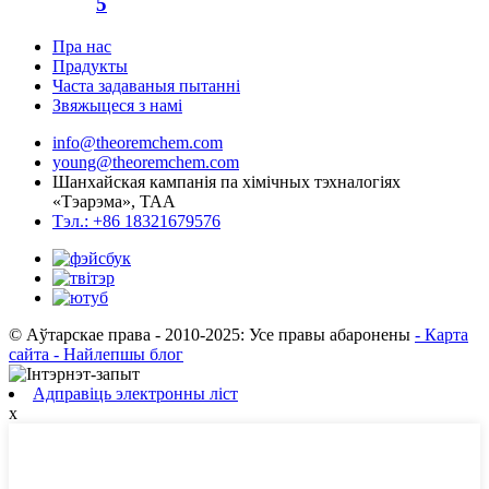
5
Пра нас
Прадукты
Часта задаваныя пытанні
Звяжыцеся з намі
info@theoremchem.com
young@theoremchem.com
Шанхайская кампанія па хімічных тэхналогіях
«Тэарэма», ТАА
Тэл.: +86 18321679576
© Аўтарскае права - 2010-2025: Усе правы абаронены
- Карта
сайта
- Найлепшы блог
Адправіць электронны ліст
х