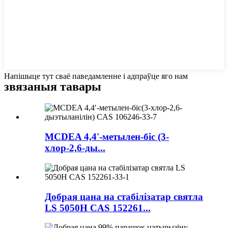
Напішыце тут сваё паведамленне і адпраўце яго нам
звязаныя тавары
MCDEA 4,4'-метылен-біс (3-
хлор-2,6-ды...
Добрая цана на стабілізатар святла
LS 5050H CAS 152261...