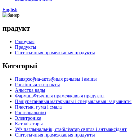
English
прадукт
Галоўная
Прадукты
Сінтэтычныя прамежкавыя прадукты
Катэгорыі
Павярхоўна-актыўныя рэчывы і аміны
Раслінныя экстракты
Ачыстка вады
Фармацэўтычныя прамежкавыя прадукты
Паліурэтанавыя матэрыялы і спецыяльныя ізацыянаты
Пластык, гума і смала
Растваральнікі
Электроніка
Каталізатары
УФ-паглынальнік, стабілізатар святла і антыаксідант
Сінтэтычныя прамежкавыя прадукты