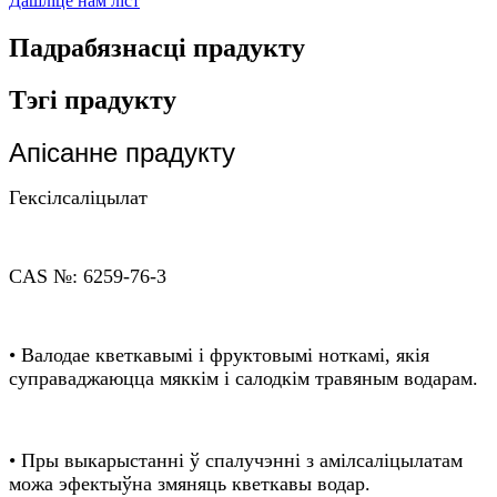
Дашліце нам ліст
Падрабязнасці прадукту
Тэгі прадукту
Апісанне прадукту
Гексілсаліцылат
CAS №: 6259-76-3
• Валодае кветкавымі і фруктовымі ноткамі, якія
суправаджаюцца мяккім і салодкім травяным водарам.
• Пры выкарыстанні ў спалучэнні з амілсаліцылатам
можа эфектыўна змяняць кветкавы водар.