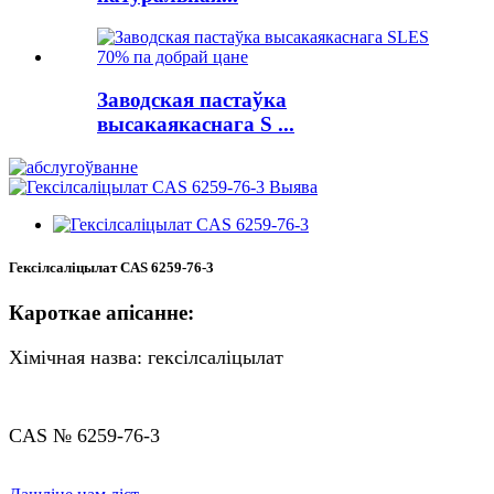
Заводская пастаўка
высакаякаснага S ...
Гексілсаліцылат CAS 6259-76-3
Кароткае апісанне:
Хімічная назва: гексілсаліцылат
CAS № 6259-76-3