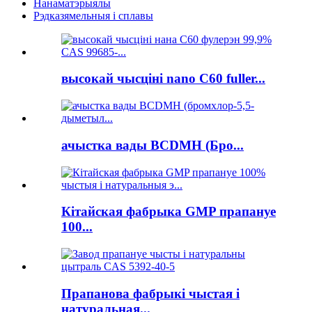
Нанаматэрыялы
Рэдказямельныя і сплавы
высокай чысціні nano C60 fuller...
ачыстка вады BCDMH (Бро...
Кітайская фабрыка GMP прапануе
100...
Прапанова фабрыкі чыстая і
натуральная...