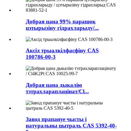
Добрая цана 99% парашок
цэтырызіну гідрахларыду/...
Аксід трыалкілфасфіну CAS
100786-00-3
Добрая цана дыкалію
тэтрахлараплацінат/Cl...
Завод прапануе чысты і
натуральны цытраль CAS 5392-40-