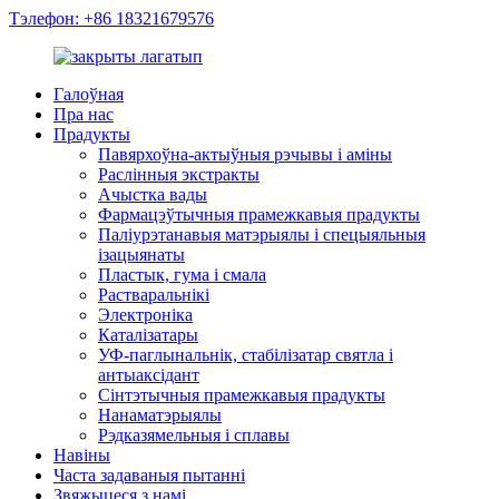
Тэлефон: +86 18321679576
Галоўная
Пра нас
Прадукты
Павярхоўна-актыўныя рэчывы і аміны
Раслінныя экстракты
Ачыстка вады
Фармацэўтычныя прамежкавыя прадукты
Паліурэтанавыя матэрыялы і спецыяльныя
ізацыянаты
Пластык, гума і смала
Растваральнікі
Электроніка
Каталізатары
УФ-паглынальнік, стабілізатар святла і
антыаксідант
Сінтэтычныя прамежкавыя прадукты
Нанаматэрыялы
Рэдказямельныя і сплавы
Навіны
Часта задаваныя пытанні
Звяжыцеся з намі