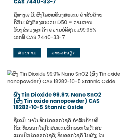
CAS 7440-33-7
ຊື່ທາງເຄມີ: ຜົງໂລຫະທັອງສະເຕນ ຄຳສັບຄ້າຍ
ຄືກັນ: ຜົງທັອງສະເຕນ D50 = ຕາມການ
ຮ້ອງຂໍຂອງລູກຄ້າ ຄວາມບໍລິສຸດ: ≥99.95%
ເລກທີ CAS 7440-33-7
ສອບຖາມ
ລາຍລະອຽດ
.
ຜົງ Tin Dioxide 99.9% Nano SnO2
(ຜົງ Tin oxide nanopowder) CAS
18282-10-5 Stannic Oxide
ຊື່ເຄມີ: ນາໂນທິນໄດອອກໄຊດ໌ ຄຳສັບຄ້າຍຄື
ກັນ: ທິນອອກໄຊດ໌; ສະແຕນນິກອອກໄຊດ໌; ສະ
ແຕນນິກໄດອອກໄຊດ໌; ທິນອອກໄຊດ໌ ໂນຜົງ; ໄນ