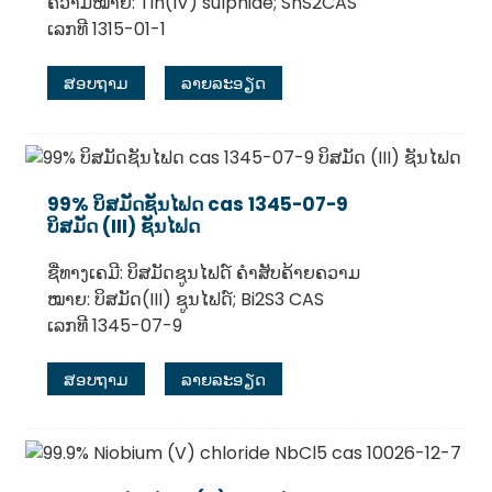
ຄວາມໝາຍ: Tin(IV) sulphide; SnS2CAS
ເລກທີ 1315-01-1
ສອບຖາມ
ລາຍລະອຽດ
99% ບິສມັດຊັນໄຟດ cas 1345-07-9
ບິສມັດ (III) ຊັນໄຟດ
ຊື່ທາງເຄມີ: ບິສມັດຊູນໄຟດ໌ ຄຳສັບຄ້າຍຄວາມ
ໝາຍ: ບິສມັດ(III) ຊູນໄຟດ໌; Bi2S3 CAS
ເລກທີ 1345-07-9
ສອບຖາມ
ລາຍລະອຽດ