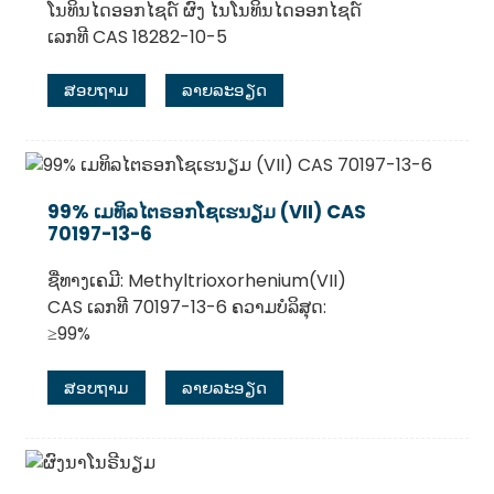
ໂນທິນໄດອອກໄຊດ໌ ຜົງ ໄນໂນທິນໄດອອກໄຊດ໌
ເລກທີ CAS 18282-10-5
ສອບຖາມ
ລາຍລະອຽດ
99% ເມທິລໄຕຣອກໂຊເຮນຽມ (VII) CAS
70197-13-6
ຊື່ທາງເຄມີ: Methyltrioxorhenium(VII)
CAS ເລກທີ 70197-13-6 ຄວາມບໍລິສຸດ:
≥99%
ສອບຖາມ
ລາຍລະອຽດ