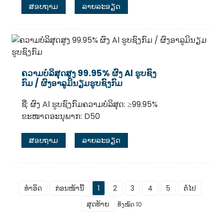
ສອບຖາມ
ລາຍລະອຽດ
ຄວາມບໍລິສຸດສູງ 99.95% ຜົງ Al ຮູບຊົງ
ກົມ / ຜົງອາລູມິນຽມຮູບຊົງກົມ
ຊື່: ຜົງ Al ຮູບຊົງກົມຄວາມບໍລິສຸດ: ≥99.95%
ຂະໜາດອະນຸພາກ: D50
ສອບຖາມ
ລາຍລະອຽດ
ທຳອິດ
ກ່ອນໜ້ານີ້
1
2
3
4
5
ຕໍ່ໄປ
ສຸດທ້າຍ
ທັງໝົດ 10