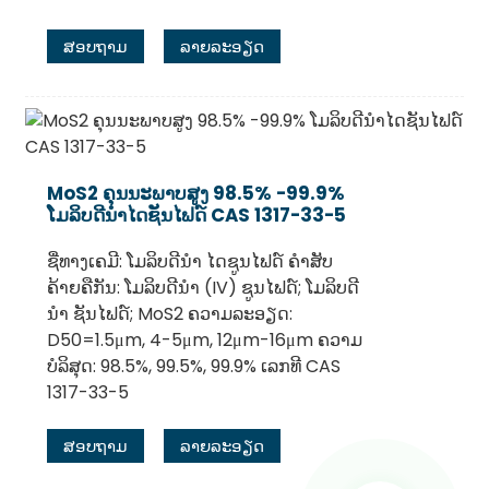
ສອບຖາມ
ລາຍລະອຽດ
MoS2 ຄຸນນະພາບສູງ 98.5% -99.9%
ໂມລິບດີນຳໄດຊັນໄຟດ໌ CAS 1317-33-5
ຊື່ທາງເຄມີ: ໂມລິບດີນຳ ໄດຊູນໄຟດ໌ ຄຳສັບ
ຄ້າຍຄືກັນ: ໂມລິບດີນຳ (IV) ຊູນໄຟດ໌; ໂມລິບດີ
ນຳ ຊັນໄຟດ໌; MoS2 ຄວາມລະອຽດ:
D50=1.5μm, 4-5μm, 12μm-16μm ຄວາມ
ບໍລິສຸດ: 98.5%, 99.5%, 99.9% ເລກທີ CAS
1317-33-5
ສອບຖາມ
ລາຍລະອຽດ