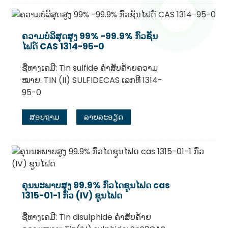
ຄວາມບໍລິສຸດສູງ 99% -99.9% ກົ່ວຊັນ
ໄຟດ໌ CAS 1314-95-0
ຊື່ທາງເຄມີ: Tin sulfide ຄຳສັບຄ້າຍຄວາມ
ໝາຍ: TIN (II) SULFIDECAS ເລກທີ 1314-
95-0
ສອບຖາມ
ລາຍລະອຽດ
ຄຸນນະພາບສູງ 99.9% ກົ່ວໄດຊູນໄຟດ cas
1315-01-1 ກົ່ວ (IV) ຊູນໄຟດ
ຊື່ທາງເຄມີ: Tin disulphide ຄຳສັບຄ້າຍ