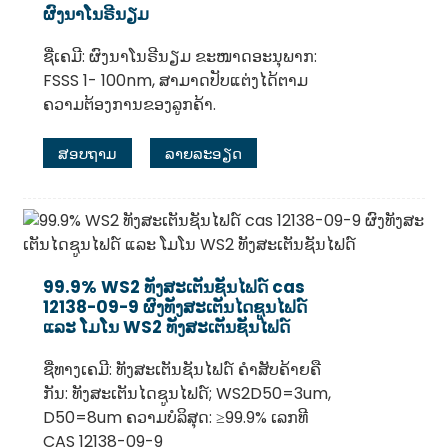
ຜົງນາໂນຣີນຽມ
ຊື່ເຄມີ: ຜົງນາໂນຣີນຽມ ຂະໜາດອະນຸພາກ:
FSSS 1- 100nm, ສາມາດປັບແຕ່ງໄດ້ຕາມ
ຄວາມຕ້ອງການຂອງລູກຄ້າ.
ສອບຖາມ
ລາຍລະອຽດ
99.9% WS2 ທັງສະເຕັນຊັນໄຟດ໌ cas
12138-09-9 ຜົງທັງສະເຕັນໄດຊູນໄຟດ໌
ແລະ ໂມໂນ WS2 ທັງສະເຕັນຊັນໄຟດ໌
ຊື່ທາງເຄມີ: ທັງສະເຕັນຊັນໄຟດ໌ ຄຳສັບຄ້າຍຄື
ກັນ: ທັງສະເຕັນໄດຊູນໄຟດ໌; WS2D50=3um,
D50=8um ຄວາມບໍລິສຸດ: ≥99.9% ເລກທີ
CAS 12138-09-9