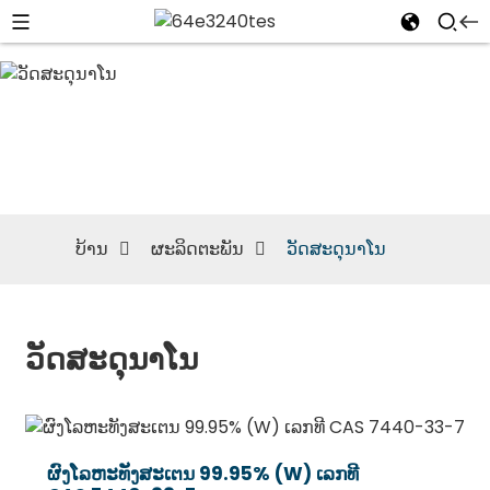
ວັດສະດຸນາໂນ
ບ້ານ
ຜະລິດຕະພັນ
ວັດສະດຸນາໂນ
ວັດສະດຸນາໂນ
ຜົງໂລຫະທັງສະເຕນ 99.95% (W) ເລກທີ