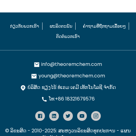
ກ່ຽວກັບພວກເຮົາ
ຜະລິດຕະພັນ
ຄຳຖາມທີ່ຖືກຖາມເລື້ອຍໆ
ຕິດຕໍ່ພວກເຮົາ
info@theoremchem.com
young@theoremchem.com
ບໍລິສັດ ຊຽງໄຮ້ ທໍເຣມ ເຄມີ ເທັກໂນໂລຊີ ຈຳກັດ
ໂທ:+86 18321679576
© ລິຂະສິດ - 2010-2025: ສະຫງວນລິຂະສິດທຸກປະການ
- ແຜນ