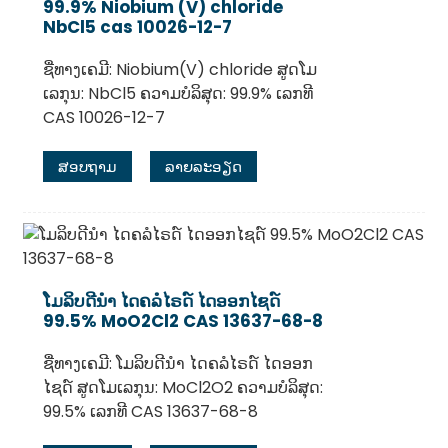
99.9% Niobium (V) chloride
NbCl5 cas 10026-12-7
ຊື່ທາງເຄມີ: Niobium(V) chloride ສູດໂມ
ເລກຸນ: NbCl5 ຄວາມບໍລິສຸດ: 99.9% ເລກທີ
CAS 10026-12-7
ສອບຖາມ
ລາຍລະອຽດ
ໂມລິບດີນຳ ໄດຄລໍໄຣດ໌ ໄດອອກໄຊດ໌
99.5% MoO2Cl2 CAS 13637-68-8
ຊື່ທາງເຄມີ: ໂມລິບດີນຳ ໄດຄລໍໄຣດ໌ ໄດອອກ
ໄຊດ໌ ສູດໂມເລກຸນ: MoCl2O2 ຄວາມບໍລິສຸດ:
99.5% ເລກທີ CAS 13637-68-8