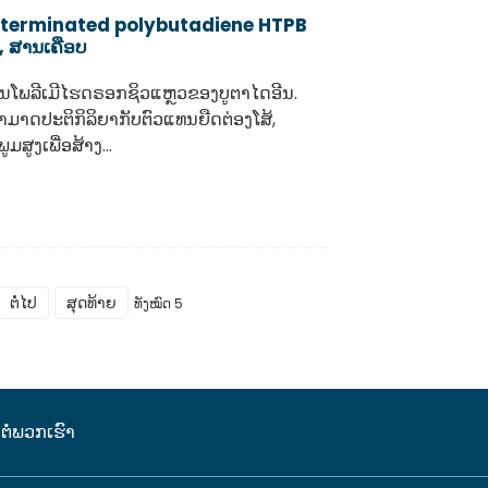
terminated polybutadiene HTPB
, ສານເຄືອບ
ັນໂພລີເມີໄຮດຣອກຊິວແຫຼວຂອງບູຕາໄດອີນ.
ສາມາດປະຕິກິລິຍາກັບຕົວແທນຍືດຕ່ອງໂສ້,
ມສູງເພື່ອສ້າງ...
ຕໍ່ໄປ
ສຸດທ້າຍ
ທັງໝົດ 5
ດຕໍ່ພວກເຮົາ