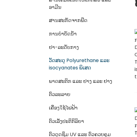
ອາມີນ
ສານສະກັດຈາກພືດ
ການບຳບັດນ້ຳ
ຢາ-ລະດັບກາງ
ວັດສະດຸ Polyurethane ແລະ
isocyanates ພິເສດ
ພາດສະຕິກ ແລະ ຢາງ ແລະ ຢາງ
ຕົວລະລາຍ
ເຄື່ອງໃຊ້ໄຟຟ້າ
ຕົວເລັ່ງປະຕິກິລິຍາ
ຕົວດູດຊຶມ UV ແລະ ຕົວຄວບຄຸມ