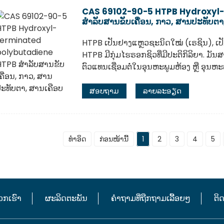
CAS 69102-90-5 HTPB Hydroxyl-
ສຳລັບສານຂັບເຄື່ອນ, ກາວ, ສານປະທັບຕາ
HTPB ເປັນຢາງແຫຼວຊະນິດໃໝ່ (ເຣຊິນ), ເປ
HTPB ມີກຸ່ມໄຮຣອກຊິວທີ່ມີປະຕິກິລິຍາ. ມັນ
ຕົວແທນເຊື່ອມຕໍ່ໃນອຸນຫະພູມຫ້ອງ ຫຼື ອຸນຫະພູ
ສອບຖາມ
ລາຍລະອຽດ
ທຳອິດ
ກ່ອນໜ້ານີ້
1
2
3
4
5
ວກເຮົາ
ຜະລິດຕະພັນ
ຄຳຖາມທີ່ຖືກຖາມເລື້ອຍໆ
ຕິ