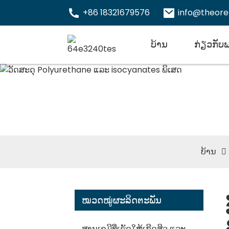
+86 18321679576
info@theor
ບ້ານ
ກ່ຽວກັບ
ວັດສະດ
ພິເສດ
ບ້ານ
ໝວດໝູ່ຜະລິດຕະພັນ
ສານເຄມີທີ່ເຮັດໃຫ້ເກີດສິວ ແລະ