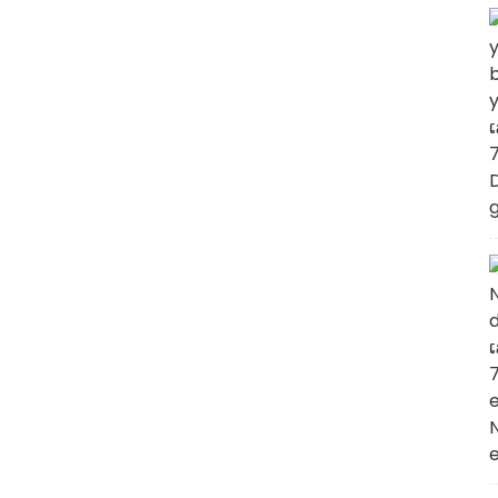
4-ເມທອກຊີເບນຊາລດີໄຮດ໌
CAS 123-11-5 p-...
ອາມິວຊາລີຊີເລດ CAS
2050-08-0
ເຮັກຊິລ ຊາລີຊີເລດ CAS
6259-76-3