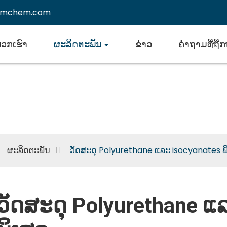
emchem.com
ພວກເຮົາ
ຜະລິດຕະພັນ
ຂ່າວ
ຄຳຖາມທີ່ຖືກ
ຸ Polyurethane ແລະ isocy
ຜະລິດຕະພັນ
ວັດສະດຸ Polyurethane ແລະ isocyanates ພ
ວັດສະດຸ Polyurethane ແ