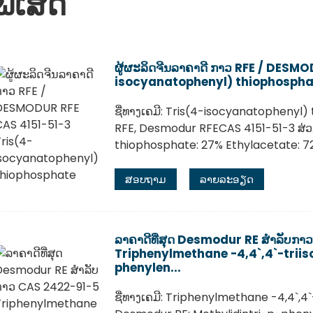
ພິເສດ
ຜູ້ຜະລິດຈີນລາຄາດີ ກາວ RFE / DESM
isocyanatophenyl) thiophospha
ຊື່ທາງເຄມີ: Tris(4-isocyanatophenyl)
RFE, Desmodur RFECAS 4151-51-3 ສ່
thiophosphate: 27% Ethylacetate: 7
ສອບຖາມ
ລາຍລະອຽດ
ລາຄາດີທີ່ສຸດ Desmodur RE ສຳລັບກາ
Triphenylmethane -4,4`,4`-triis
phenylen...
ຊື່ທາງເຄມີ: Triphenylmethane -4,4`,4`