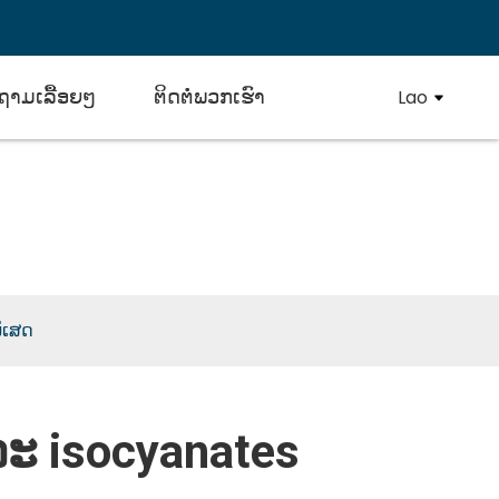
ຖາມເລື້ອຍໆ
ຕິດຕໍ່ພວກເຮົາ
Lao
anates
ິເສດ
ລະ isocyanates