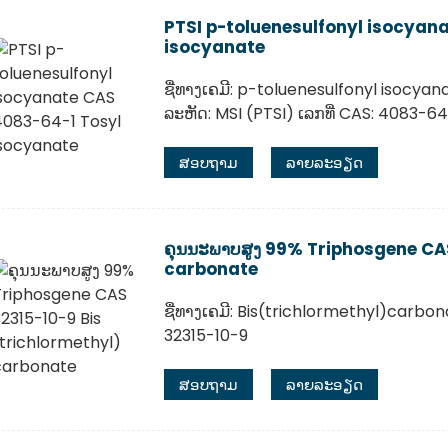
PTSI p-toluenesulfonyl isocyan
isocyanate
ຊື່ທາງເຄມີ: p-toluenesulfonyl isocyan
ລະຫັດ: MSI (PTSI) ເລກທີ່ CAS: 4083-64
ສອບຖາມ
ລາຍລະອຽດ
ຄຸນນະພາບສູງ 99% Triphosgene CAS
carbonate
ຊື່ທາງເຄມີ: Bis(trichlormethyl)carbon
32315-10-9
ສອບຖາມ
ລາຍລະອຽດ