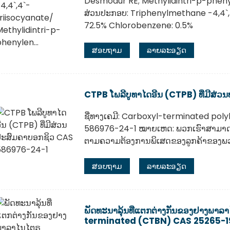
Desmodur RE; Methylidintri-p-pheny
ສ່ວນປະກອບ: Triphenylmethane -4,4`,4
72.5% Chlorobenzene: 0.5%
ສອບຖາມ
ລາຍລະອຽດ
CTPB ໂພລີບູທາໄດອີນ (CTPB) ທີ່ມີສ
ຊື່ທາງເຄມີ: Carboxyl-terminated pol
586976-24-1 ໝາຍເຫດ: ພວກເຮົາສາມາດຄົ
ຕາມຄວາມຕ້ອງການພິເສດຂອງລູກຄ້າຂອງພວ
ສອບຖາມ
ລາຍລະອຽດ
ພັດທະນາລຸ້ນທີ່ແຕກຕ່າງກັນຂອງຢາງພາ
terminated (CTBN) CAS 25265-1