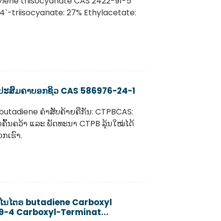
lene triisocyanate CAS 2422-91-5
`-triisocyanate: 27% Ethylacetate:
່ວນປະສົມຄາບອກຊິວ CAS 586976-24-1
ybutadiene ຄຳສັບຄ້າຍຄືກັນ: CTPBCAS:
້ນຄວ້າ ແລະ ພັດທະນາ CTPB ລຸ້ນໃໝ່ໄດ້
ກເຮົາ.
ລາໄນໄຕຣ butadiene Carboxyl
9-4 Carboxyl-Terminat...