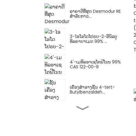
ລາຄາດີທີ່ສຸດ Desmodur RE
ສຳລັບກາວ...
3-ໄອໂອໂດໂປຣບ-2-ອີນິລບູ
ທິລຄາບາເມດ 99% ...
4'-ເມທິລອາເຊໂຕຟີໂນນ 99%
CAS 122-00-9
ເຄື່ອງສຳອາງຊັ້ນ 4-tert-
Butylbenzaldeh...
ຊັ້ນເຄື່ອງສຳອາງ 2-
Acetonaphthone CAS ...