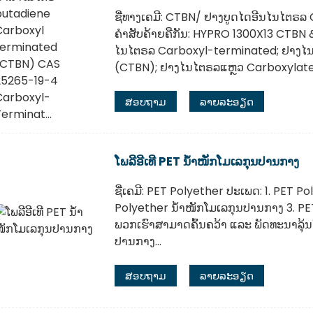
ຊື່ທາງເຄມີ: CTBN/ ຢາງບູດໄດອີນໄນໄຕຣລ 
ຄຳສັບຄ້າຍຄືກັນ: HYPRO 1300X13 CTBN 
ໄນໄຕຣລ Carboxyl-terminated; ຢາງໄ
(CTBN); ຢາງໄນໄຕຣລແຫຼວ Carboxylated
ສອບຖາມ
ລາຍລະອຽດ
ໂພລີອີເທີ PET ນ້ຳໜັກໂມເລກຸນປານກາງ
ຊື່ເຄມີ: PET Polyether ປະເພດ: 1. PET P
Polyether ນ້ຳໜັກໂມເລກຸນປານກາງ 3. PE
ພວກເຮົາສາມາດຄົ້ນຄວ້າ ແລະ ພັດທະນາລຸ້
ປານກາງ...
ສອບຖາມ
ລາຍລະອຽດ