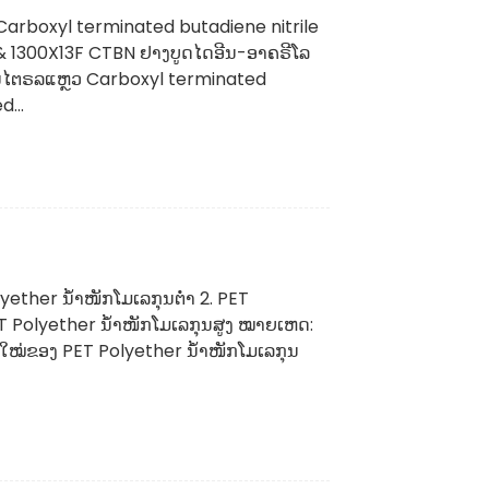
Carboxyl terminated butadiene nitrile
& 1300X13F CTBN ຢາງບູດໄດອີນ-ອາຄຣີໂລ
ນໄຕຣລແຫຼວ Carboxyl terminated
...
olyether ນ້ຳໜັກໂມເລກຸນຕ່ຳ 2. PET
T Polyether ນ້ຳໜັກໂມເລກຸນສູງ ໝາຍເຫດ:
ນໃໝ່ຂອງ PET Polyether ນ້ຳໜັກໂມເລກຸນ