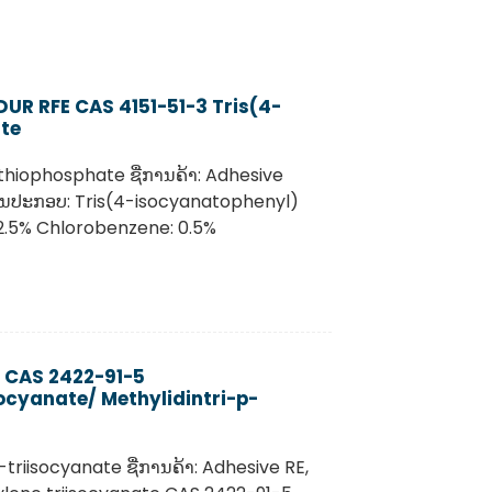
ODUR RFE CAS 4151-51-3 Tris(4-
te
 thiophosphate ຊື່ການຄ້າ: Adhesive
ວນປະກອບ: Tris(4-isocyanatophenyl)
2.5% Chlorobenzene: 0.5%
ວ CAS 2422-91-5
ocyanate/ Methylidintri-p-
-triisocyanate ຊື່ການຄ້າ: Adhesive RE,