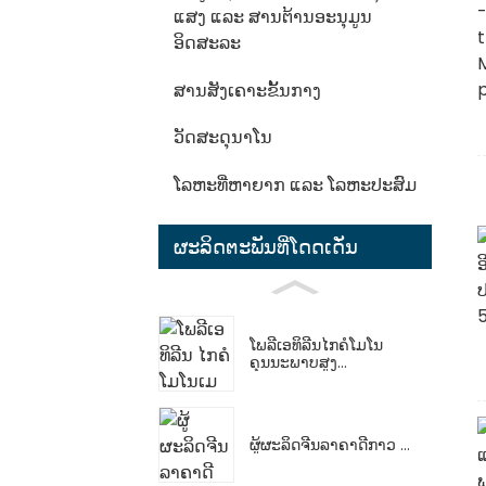
ແສງ ແລະ ສານຕ້ານອະນຸມູນ
ອິດສະລະ
ສານສັງເຄາະຂັ້ນກາງ
ວັດສະດຸນາໂນ
ໂລຫະທີ່ຫາຍາກ ແລະ ໂລຫະປະສົມ
ຜະລິດຕະພັນທີ່ໂດດເດັ່ນ
ໂພລີເອທິລີນໄກຄໍໂມໂນ
ຄຸນນະພາບສູງ...
ຜູ້ຜະລິດຈີນລາຄາດີກາວ ...