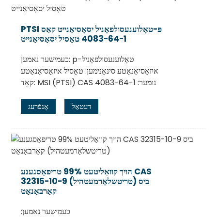
PTSI פּ-טאָלוענעסולפאָניל יסאָסיאַנייט קאַס
4083-64-1 טאָסיל יסאָסיאַנייט
כעמישער נאמען: p-טאָלוענעסולפאָניל
איזאָסיאַנאַטע סינאָנימען: טאָסיל איזאָסיאַנאַטע
קאָד: MSI (PTSI) CAS נומער: 4083-64-1
דעטאַל
אָנפֿרעג
הויך קוואַליטעט 99% טריפאָסגענע CAS
32315-10-9 ביס (טריטשלאָרמעטהיל)
קאַרבאָנאַט
כעמישער נאמען: