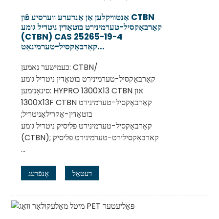
אַנטוויקלען אַן אַנדערע ווערסיע פֿון CTBN
קאַרבאָקסיל-טערמינירט בוטאַדין ניטריל גומע
(CTBN) CAS 25265-19-4
קאַרבאָקסיל-טערמינאַט...
כעמישער נאמען: CTBN/
קאַרבאָקסיל-טערמינירט בוטאַדין ניטריל גומע
סינאָנימען: HYPRO 1300X13 CTBN און
1300X13F CTBN קאַרבאָקסיל-טערמינירט
בוטאַדין-אַקרילאָניטריל;
קאַרבאָקסיל-טערמינירט פליסיק ניטריל גומע
(CTBN); קאַרבאָקסילירט-טערמינירט פליסיק
...
דעטאַל
אָנפֿרעג