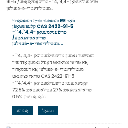
בעסטער פּרייַז דעסמאָדור RE פֿאַר
קלעפּשטאָפֿן CAS 2422-91-5
טריפֿענילמעטאַן -4,4`,4``-
טרייסאָסיאַנאַטע/
מעטילידינטרי-פּ-פֿענילען...
כעמישער נאמען: טריפענילמעטהאן -4,4`,4``-
טריאיזאציאנאט האַנדל נאמען: אַדהעזיוו RE,
דעסמאָדור RE; מעטילידינטרי-פּ-פענילען
טריאיזאציאנאט CAS 2422-91-5
קאָמפּאָנענט: טריפענילמעטהאן -4,4`,4``-
טריאיזאציאנאט: 27% עטילאַסעטאַט: 72.5%
כלאָראָבענזין: 0.5%
דעטאַל
אָנפֿרעג