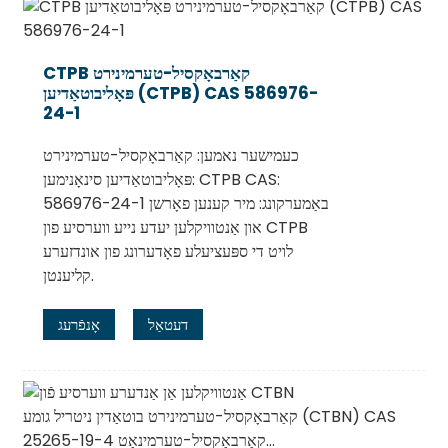
CTPB קאַרבאָקסיל-טערמינירט
פּאָליבוטאַדיען (CTPB) CAS 586976-
24-1
כעמישער נאמען: קאַרבאָקסיל-טערמינירט
פּאָליבוטאַדיען סינאָנימען: CTPB CAS:
586976-24-1 באַמערקונג: מיר קענען פאָרשן
און אַנטוויקלען יעדע נייע ווערסיע פון ​​CTPB
לויט די ספּעציעלע פאָדערונג פון אונדזערע
קליענטן.
דעטאַל
אָנפֿרעג