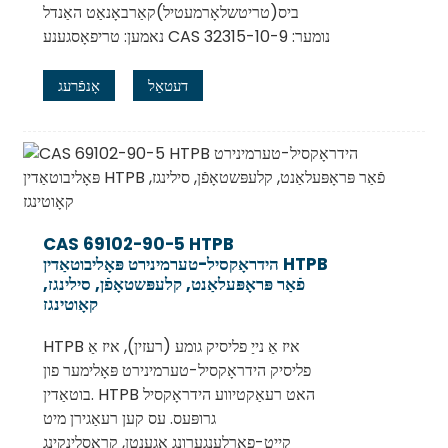
ביס(טריטשלאָרמעטיל)קאַרבאָנאַט האַנדל
נאמען: טריפאָסגענע CAS נומער: 32315-10-9
דעטאַל
אָנפֿרעג
CAS 69102-90-5 HTPB
הידראָקסיל-טערמינירט פּאָליבוטאַדין HTPB
פֿאַר פּראָפּעלאַנט, קלעפּשטאָפֿן, סילינגז,
קאָוטינגז
HTPB איז אַ נייַ פליסיק גומע (רעזין), איז אַ
פליסיק הידראָקסיל-טערמינירט פּאָלימער פון
בוטאַדין. HTPB האט רעאַקטיווע הידראָקסיל
גרופּעס. עס קען רעאַגירן מיט
קייט-פאַרלענגערונג אַגענטן, קראָסלינקינג