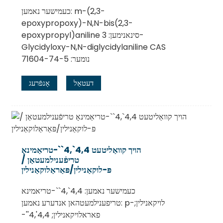
כעמישער נאמען: m-(2,3-
epoxypropoxy)-N,N-bis(2,3-
epoxypropyl)aniline סינאנימען: 3-
Glycidyloxy-N,N-diglycidylaniline CAS
נומער: 71604-74-5
דעטאַל
אָנפֿרעג
הויך קוואַליטעט 4,4`,4``-טריאַמינאָ
טריפֿענילמעטאַן /
פּ-לוקאַנילין/פּאַראַלוקאַנילין
כעמישער נאמען: 4,4`,4``-טריאמינא
טריפענילמעטהאן אנדערע נאמען: p-לויקאנילין;
פאראלויקאנילין; 4,4',4''-