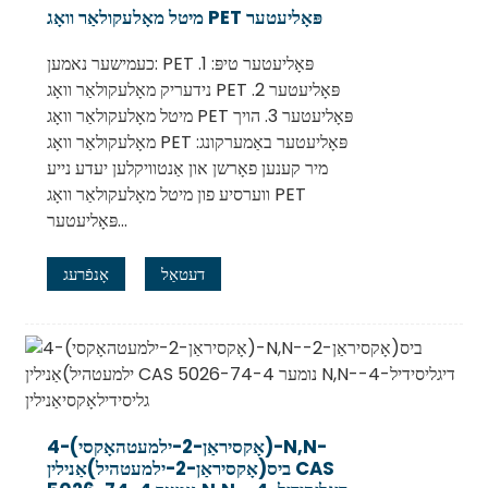
מיטל מאָלעקולאַר וואָג PET פּאָליעטער
כעמישער נאמען: PET פּאָליעטער טיפּ: 1.
נידעריק מאָלעקולאַר וואָג PET פּאָליעטער 2.
מיטל מאָלעקולאַר וואָג PET פּאָליעטער 3. הויך
מאָלעקולאַר וואָג PET פּאָליעטער באַמערקונג:
מיר קענען פאָרשן און אַנטוויקלען יעדע נייע
ווערסיע פון ​​מיטל מאָלעקולאַר וואָג PET
פּאָליעטער...
דעטאַל
אָנפֿרעג
4-(אָקסיראַן-2-ילמעטהאָקסי)-N,N-
ביס(אָקסיראַן-2-ילמעטהיל)אַנילין CAS