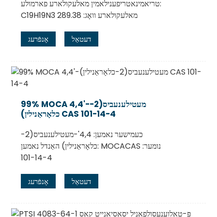
טריאמינאטריפענילאמין מאלעקולארע פארמולע:
C19H19N3 מאלעקולארע וואָג: 289.38
דעטאַל
אָנפֿרעג
99% MOCA 4,4'-מעטילענעביס(2-
כלאָראַנילין) CAS 101-14-4
כעמישער נאמען: 4,4'-מעטילענעביס(2-
כלאָראַנילין) האַנדל נאמען: MOCACAS נומער:
101-14-4
דעטאַל
אָנפֿרעג