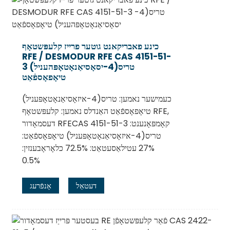
כינע פאבריקאנט גוטער פרייז קלעפּשטאָף
RFE / DESMODUR RFE CAS 4151-51-
3 טריס(4-יסאָסיאַנאָטאָפּהעניל)
טיאָפאָספֿאַט
כעמישער נאמען: טריס(4-איזאָסיאַנאָטאָפּעניל)
טיאָפאָספֿאַט האַנדלס נאמען: קלעפּשטאָף RFE,
דעסמאָדור RFECAS 4151-51-3 קאָמפּאָנענט:
טריס(4-איזאָסיאַנאָטאָפּעניל) טיאָפאָספֿאַט:
.
27% עטילאַסעטאַט: 72.5% כלאָראָבענזין:
0.5%
דעטאַל
אָנפֿרעג