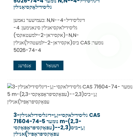
נומער 5026-74-4 N,N-דיגליסידיל-4-
גליסידילאָקסיאַנילין
כעמישער נאמען: N,N-דיגליסידיל-4-
גליסידילאקסיאנילין סינאנימען: 4-
(אקסיראן-2-ילמעטאקסי)-N,N-
ביס(אקסיראן-2-ילמעטהיל)אנילין CAS נומער:
5026-74-4
דעטאַל
אָנפֿרעג
3-גליסידילאקסי-ן,ן-דיגליסידילאנילין CAS
נומער 71604-74-5 m-(2,3-
עפּאָקסיפּראָפּאָקסי)-ן,ן-ביס(2,3-
עפּאָקסיפּראָפּיל)אנילין