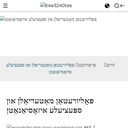
פּאָליורעטאַן
מאַטעריאַלן און
ספּעציעלע
איזאָסיאַנאַטן
היים
פּראָדוקטן
פּאָליורעטאַן מאַטעריאַלן און ספּעציעלע
איזאָסיאַנאַטן
פּאָליורעטאַן מאַטעריאַלן און
ספּעציעלע איזאָסיאַנאַטן