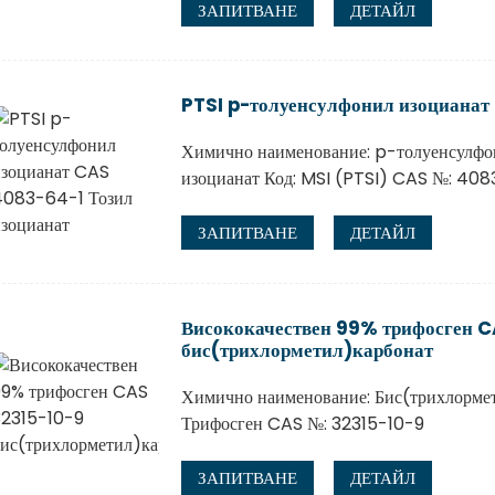
ЗАПИТВАНЕ
ДЕТАЙЛ
PTSI p-толуенсулфонил изоцианат
Химично наименование: p-толуенсулфо
изоцианат Код: MSI (PTSI) CAS №: 40
ЗАПИТВАНЕ
ДЕТАЙЛ
Висококачествен 99% трифосген 
бис(трихлорметил)карбонат
Химично наименование: Бис(трихлормет
Трифосген CAS №: 32315-10-9
ЗАПИТВАНЕ
ДЕТАЙЛ