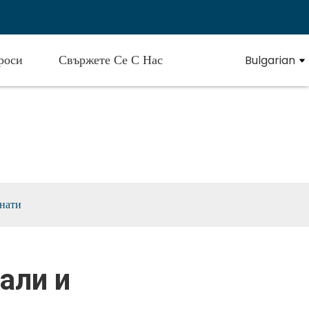
роси
Свържете Се С Нас
Bulgarian
лни
нати
али и