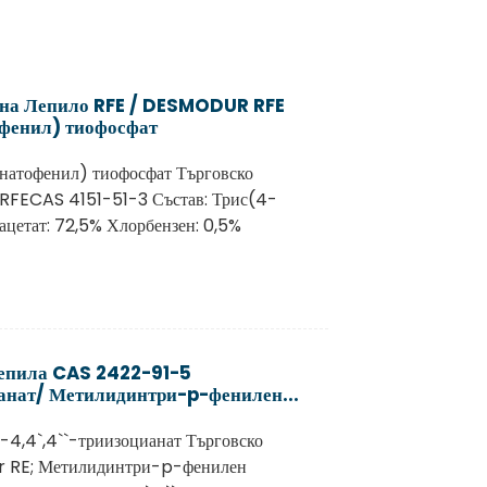
цена Лепило RFE / DESMODUR RFE
фенил) тиофосфат
натофенил) тиофосфат Търговско
RFECAS 4151-51-3 Състав: Трис(4-
цетат: 72,5% Хлорбензен: 0,5%
лепила CAS 2422-91-5
анат/ Метилидинтри-p-фенилен...
4,4`,4``-триизоцианат Търговско
r RE; Метилидинтри-p-фенилен