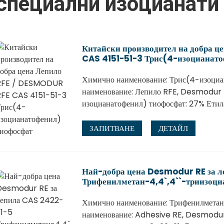
специални изоцианати
Китайски производител на добра 
CAS 4151-51-3 Трис(4-изоцианато
Химично наименование: Трис(4-изоциа
наименование: Лепило RFE, Desmodur 
изоцианатофенил) тиофосфат: 27% Етила
ЗАПИТВАНЕ
ДЕТАЙЛ
Най-добра цена Desmodur RE за 
Трифенилметан-4,4`,4``-триизоци
Химично наименование: Трифенилметан-
наименование: Adhesive RE, Desmodu