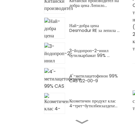
Китайски производител на
добра цена Лепило...
Най-добра цена
Desmodur RE за лепила ...
3-йодопроп-2-инил
бутилкарбамат 99% ...
4'-метилацетофенон 99%
CAS 122-00-9
Козметичен продукт клас
4-трет-бутилбензалдехе...
Козметика клас 2-
Ацетонафтон CAS ...