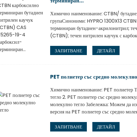
терминиран...
Химично наименование: CTBN/ бутадиен
групаСиноними: HYPRO 1300X13 CTBN 
терминиран бутадиен-акрилонитрил; теч
(CTBN); течен нитрилен каучук с карбокс
ЗАПИТВАНЕ
ДЕТАЙЛ
PET полиетер със средно молекулно
Химично наименование: PET полиетер Ти
тегло 2. PET полиетер със средно молеку
молекулно тегло Забележка: Можем да из
версия на PET полиетер със средно молеку
ЗАПИТВАНЕ
ДЕТАЙЛ