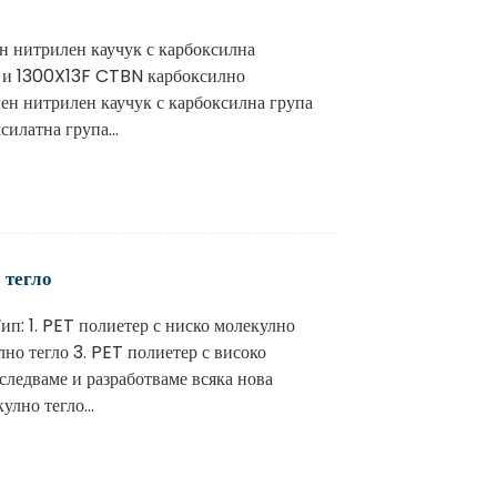
 нитрилен каучук с карбоксилна
и 1300X13F CTBN карбоксилно
ен нитрилен каучук с карбоксилна група
илатна група...
 тегло
п: 1. PET полиетер с ниско молекулно
лно тегло 3. PET полиетер с високо
следваме и разработваме всяка нова
лно тегло...