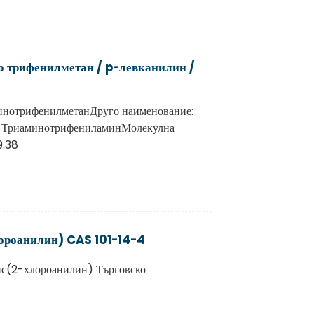
о трифенилметан / p-левканилин /
инотрифенилметанДруго наименование:
''-ТриаминотрифениламинМолекулна
9.38
роанилин) CAS 101-14-4
ис(2-хлороанилин) Търговско