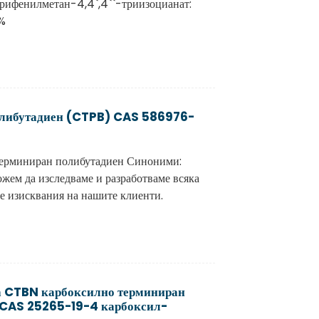
рифенилметан-4,4`,4``-триизоцианат:
%
либутадиен (CTPB) CAS 586976-
ерминиран полибутадиен Синоними:
м да изследваме и разработваме всяка
е изисквания на нашите клиенти.
на CTBN карбоксилно терминиран
 CAS 25265-19-4 карбоксил-