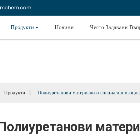
emchem.com
Продукти
Новини
Често Задавани Въп
етанови материали и специа
нати
Продукти
Полиуретанови материали и специални изоциа
Полиуретанови матери