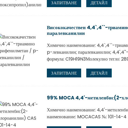
ЗАПИТВАНЕ
ДЕТАЙЛ
Висококачествен 4,4`,4``-триамин
паралевканилин
Химично наименование: 4,4`,4``-триам
p-левканилин; паралевканилин; 4,4',4
формула: C19H19N3Молекулно тегло: 28
ЗАПИТВАНЕ
ДЕТАЙЛ
99% MOCA 4,4'-метиленбис(2-хло
Химично наименование: 4,4'-метиленб
наименование: MOCACAS №: 101-14-4