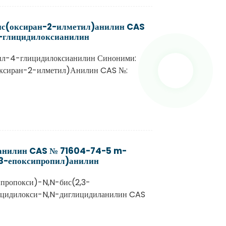
ис(оксиран-2-илметил)анилин CAS
-глицидилоксианилин
ил-4-глицидилоксианилин Синоними:
ксиран-2-илметил)Анилин CAS №:
анилин CAS № 71604-74-5 m-
,3-епоксипропил)анилин
пропокси)-N,N-бис(2,3-
ицидилокси-N,N-диглицидиланилин CAS