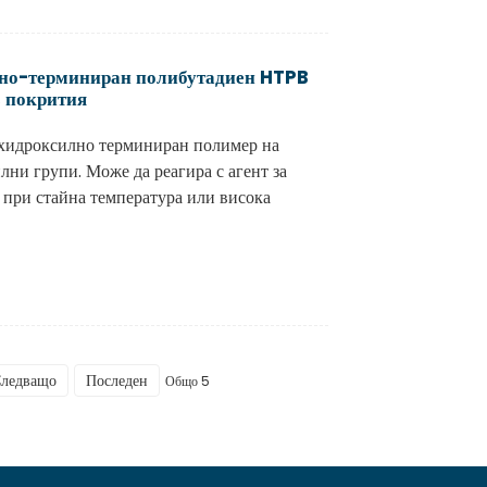
о-терминиран полибутадиен HTPB
, покрития
н хидроксилно терминиран полимер на
ни групи. Може да реагира с агент за
 при стайна температура или висока
ледващо
Последен
Общо 5