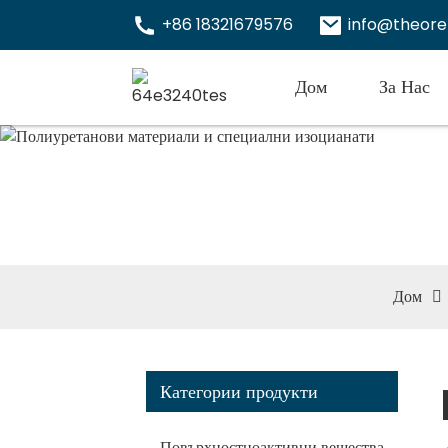
+86 18321679576
info@theor
Дом
За Нас
Полиур
изоциа
Дом
Категории продукти
Повърхностноактивни вещества