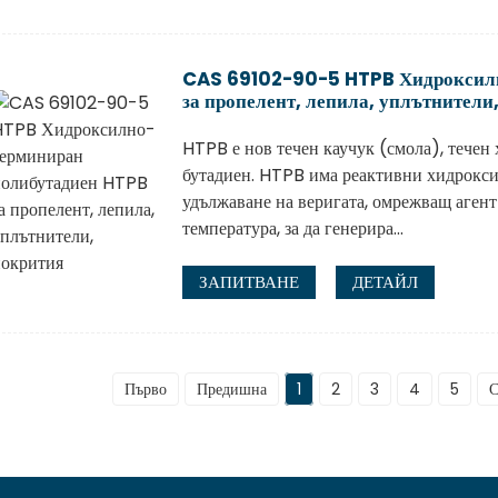
CAS 69102-90-5 HTPB Хидроксилн
за пропелент, лепила, уплътнители
HTPB е нов течен каучук (смола), тече
бутадиен. HTPB има реактивни хидроксил
удължаване на веригата, омрежващ агент
температура, за да генерира...
ЗАПИТВАНЕ
ДЕТАЙЛ
Първо
Предишна
1
2
3
4
5
С