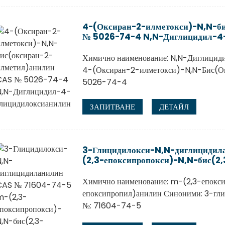
4-(Оксиран-2-илметокси)-N,N-б
№ 5026-74-4 N,N-Диглицидил-4
Химично наименование: N,N-Диглицид
4-(Оксиран-2-илметокси)-N,N-Бис(О
5026-74-4
ЗАПИТВАНЕ
ДЕТАЙЛ
3-Глицидилокси-N,N-диглицидил
(2,3-епоксипропокси)-N,N-бис(2
Химично наименование: m-(2,3-епокси
епоксипропил)анилин Синоними: 3-гл
№: 71604-74-5