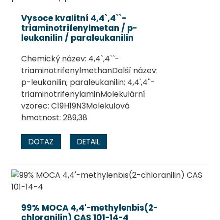
Vysoce kvalitní 4,4`,4``-
triaminotrifenylmetan / p-
leukanilin / paraleukanilin
Chemický název: 4,4`,4``-
triaminotrifenylmethanDalší název:
p-leukanilin; paraleukanilin; 4,4',4''-
triaminotrifenylaminMolekulární
vzorec: C19H19N3Molekulová
hmotnost: 289,38
DOTAZ
DETAIL
99% MOCA 4,4'-methylenbis(2-
chloranilin) ​​CAS 101-14-4