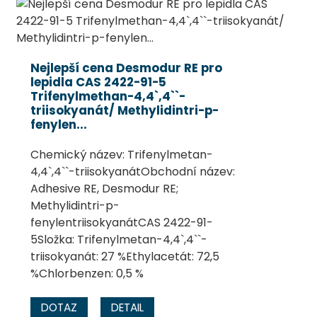
Nejlepší cena Desmodur RE pro
lepidla CAS 2422-91-5
Trifenylmethan-4,4`,4``-
triisokyanát/ Methylidintri-p-
fenylen...
Chemický název: Trifenylmetan-
4,4`,4``-triisokyanátObchodní název:
Adhesive RE, Desmodur RE;
Methylidintri-p-
fenylentriisokyanátCAS 2422-91-
5Složka: Trifenylmetan-4,4`,4``-
triisokyanát: 27 %Ethylacetát: 72,5
%Chlorbenzen: 0,5 %
DOTAZ
DETAIL