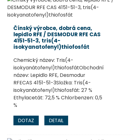
Čínský výrobce, dobrá cena,
lepidlo RFE / DESMODUR RFE CAS
4151-51-3, tris(4-
isokyanatofenyl)thiofosfát
Chemický název: Tris(4-
isokyanátofenyl)thiofosfátObchodní
název: Lepidlo RFE, Desmodur
RFECAS 4151-51-3Složka: Tris(4-
.
isokyanátofenyl)thiofosfát: 27 %
Ethylacetát: 72,5 % Chlorbenzen: 0,5
%
DOTAZ
DETAIL