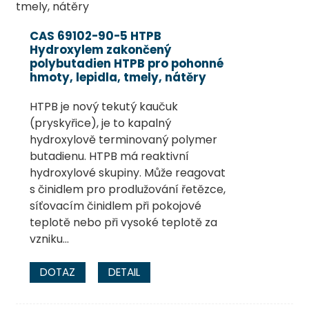
CAS 69102-90-5 HTPB
Hydroxylem zakončený
polybutadien HTPB pro pohonné
hmoty, lepidla, tmely, nátěry
HTPB je nový tekutý kaučuk
(pryskyřice), je to kapalný
hydroxylově terminovaný polymer
butadienu. HTPB má reaktivní
hydroxylové skupiny. Může reagovat
s činidlem pro prodlužování řetězce,
síťovacím činidlem při pokojové
teplotě nebo při vysoké teplotě za
vzniku...
DOTAZ
DETAIL