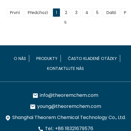
První
Předchozí
1
2
3
4
5
Další
Pos
5
O NÁS
PRODUKTY
ČASTO KLADENÉ OTÁZKY
KONTAKTUJTE NÁS
info@theoremchem.com
young@theoremchem.com
Shanghai Theorem Chemical Technology Co., Ltd.
Tel.: +86 18321679576