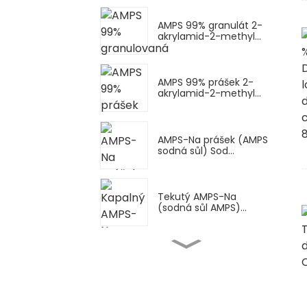
AMPS 99% granulát 2-
akrylamid-2-methyl...
AMPS 99% prášek 2-
akrylamid-2-methyl...
AMPS-Na prášek (AMPS
sodná sůl) Sod...
Tekutý AMPS-Na
(sodná sůl AMPS)...
Vysoce čistý
imidazolidinylmočovinový
IMU C...
Vysoce kvalitní