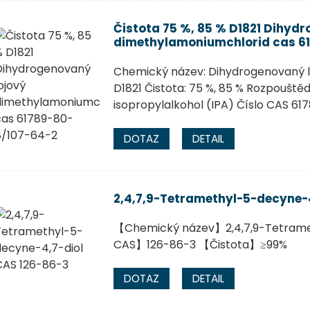
Čistota 75 %, 85 % D1821 Dihyd
dimethylamoniumchlorid cas 6
Chemický název: Dihydrogenovaný l
D1821 Čistota: 75 %, 85 % Rozpouštědl
isopropylalkohol (IPA) Číslo CAS 6
DOTAZ
DETAIL
2,4,7,9-Tetramethyl-5-decyne-4
【Chemický název】2,4,7,9-Tetrame
CAS】126-86-3 【Čistota】≥99%
DOTAZ
DETAIL