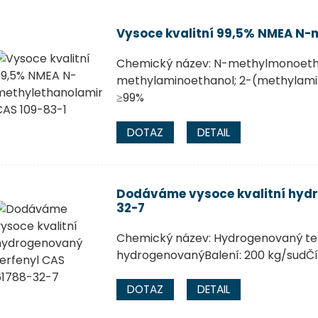
Vysoce kvalitní 99,5% NMEA N-
Chemický název: N-methylmonoeth
methylaminoethanol; 2-(methylamin
≥99%
DOTAZ
DETAIL
Dodáváme vysoce kvalitní hydr
32-7
Chemický název: Hydrogenovaný ter
hydrogenovanýBalení: 200 kg/sudČí
DOTAZ
DETAIL