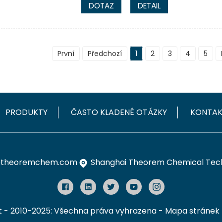
DOTAZ
DETAIL
První
Předchozí
1
2
3
4
5
PRODUKTY
ČASTO KLADENÉ OTÁZKY
KONTAK
theoremchem.com
Shanghai Theorem Chemical Techn
t - 2010-2025: Všechna práva vyhrazena
- Mapa stránek