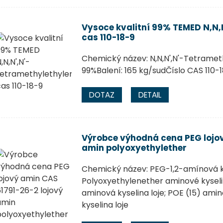
Vysoce kvalitní 99% TEMED N,N,
cas 110-18-9
Chemický název: N,N,N',N'-Tetram
99%Balení: 165 kg/sudČíslo CAS 110-
DOTAZ
DETAIL
Výrobce výhodná cena PEG lojov
amin polyoxyethylether
Chemický název: PEG-1,2-amínová k
Polyoxyethylenether aminové kyselin
aminová kyselina loje; POE (15) amin
kyselina loje