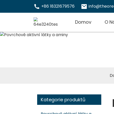
+86 18321679576
info@theor
Domov
O N
Po
D
Kategorie produktů
Povrchově aktivní látky a