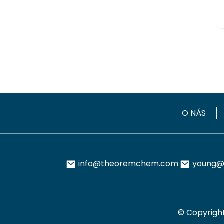
O NÁS
info@theoremchem.com
young@
© Copyrigh