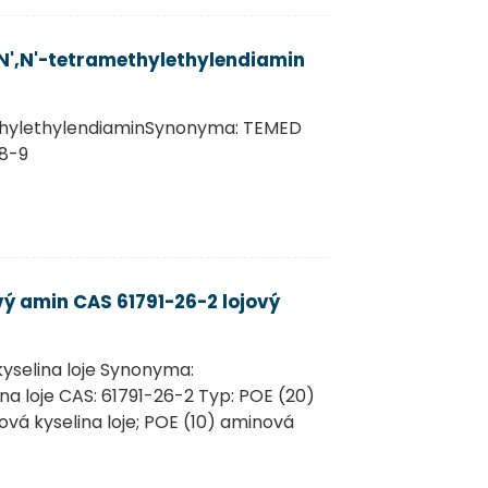
N',N'-tetramethylethylendiamin
ethylethylendiaminSynonyma: TEMED
18-9
ý amin CAS 61791-26-2 lojový
yselina loje Synonyma:
a loje CAS: 61791-26-2 Typ: POE (20)
ová kyselina loje; POE (10) aminová