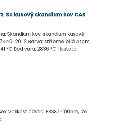
99% Sc kusový skandium kov CAS
a: Skandium kov, skandium kusové
S 7440-20-2 Barva: stříbrně bílá Atom:
541 °C Bod varu: 2836 °C Hustota:
 Velikost částic: FSSS 1-100nm, lze
.