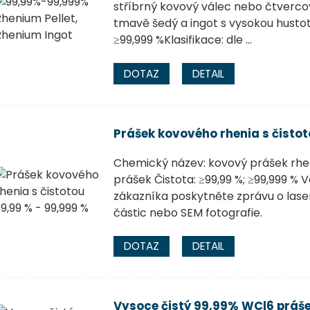
stříbrný kovový válec nebo čtvercový
tmavě šedý a ingot s vysokou hustotou
≥99,999 %Klasifikace: dle ...
DOTAZ
DETAIL
Prášek kovového rhenia s čistot
Chemický název: kovový prášek rhe
prášek Čistota: ≥99,99 %; ≥99,999 % V
zákazníka poskytněte zprávu o laser
částic nebo SEM fotografie.
DOTAZ
DETAIL
Vysoce čistý 99,99% WCl6 práše