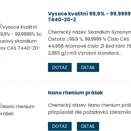
Vysoce kvalitní 99,9% - 99,99
7440-20-2
Chemický název: Skandium Synonym
Čistota: ≥99,9 %, 99,9999 % Číslo CA
44,956 Atomové číslo: 21 Bod tání: 1
2,985 g/cm3 Výrobní standard...
DOTAZ
DETAIL
Nano rhenium prášek
Chemický název: Nano rhenium prášek
přizpůsobit dle požadavků zákazníka
DOTAZ
DETAIL