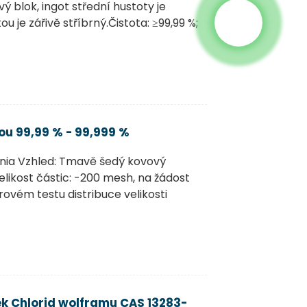
 blok, ingot střední hustoty je
 je zářivě stříbrný.Čistota: ≥99,99 %;
ou 99,99 % - 99,999 %
nia Vzhled: Tmavě šedý kovový
elikost částic: -200 mesh, na žádost
ovém testu distribuce velikosti
k Chlorid wolframu CAS 13283-