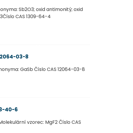
onyma: Sb2O3; oxid antimonitý; oxid
O3Číslo CAS 1309-64-4
12064-03-8
ynonyma: GaSb Číslo CAS 12064-03-8
83-40-6
Molekulární vzorec: MgF2 Číslo CAS