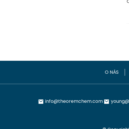
O NÁS
info@theoremchem.com
young@