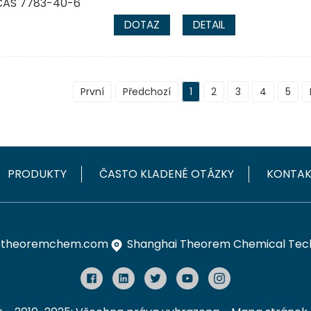
DOTAZ
DETAIL
První
Předchozí
1
2
3
4
5
PRODUKTY
ČASTO KLADENÉ OTÁZKY
KONTAK
theoremchem.com
Shanghai Theorem Chemical Techn