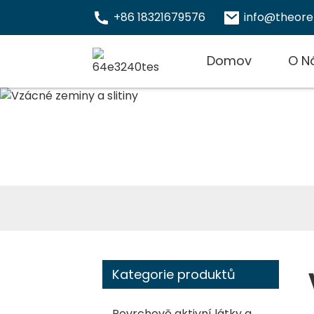
+86 18321679576
info@theor
Domov
O N
Kategorie produktů
Povrchově aktivní látky a