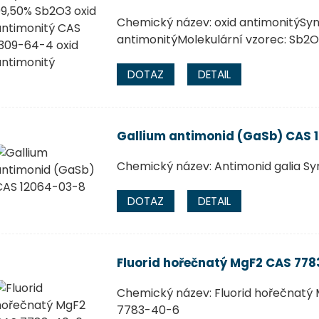
Chemický název: oxid antimonitýSyn
antimonitýMolekulární vzorec: Sb2
DOTAZ
DETAIL
Gallium antimonid (GaSb) CAS 
Chemický název: Antimonid galia S
DOTAZ
DETAIL
Fluorid hořečnatý MgF2 CAS 77
Chemický název: Fluorid hořečnatý 
7783-40-6