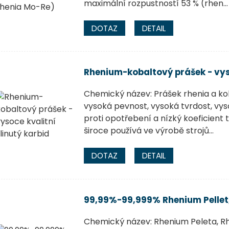
maximální rozpustností 53 % (rhen...
DOTAZ
DETAIL
Rhenium-kobaltový prášek - vyso
Chemický název: Prášek rhenia a ko
vysoká pevnost, vysoká tvrdost, vys
proti opotřebení a nízký koeficient t
široce používá ve výrobě strojů...
DOTAZ
DETAIL
99,99%-99,999% Rhenium Pellet
Chemický název: Rhenium Peleta, R