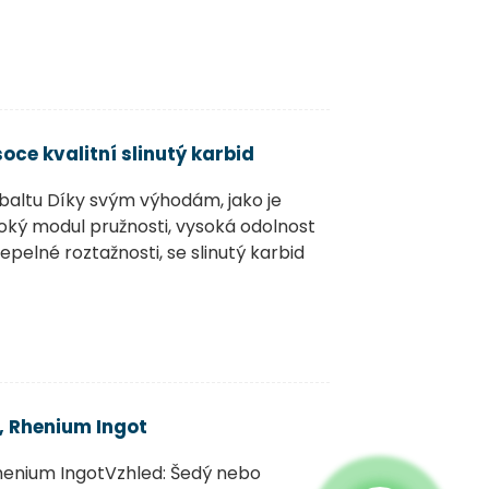
ce kvalitní slinutý karbid
baltu Díky svým výhodám, jako je
oký modul pružnosti, vysoká odolnost
epelné roztažnosti, se slinutý karbid
, Rhenium Ingot
henium IngotVzhled: Šedý nebo