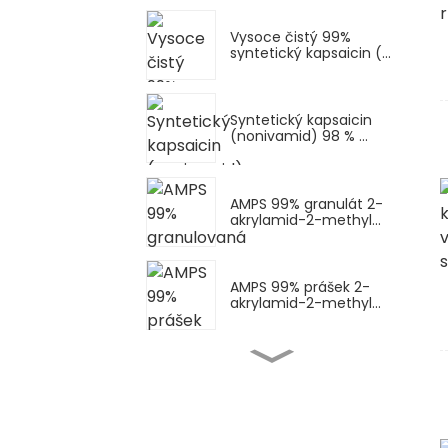
Vysoce čistý 99%
syntetický kapsaicin (...
Syntetický kapsaicin
(nonivamid) 98 % ...
AMPS 99% granulát 2-
akrylamid-2-methyl...
AMPS 99% prášek 2-
akrylamid-2-methyl...
AMPS-Na prášek (AMPS
sodná sůl) Sod...