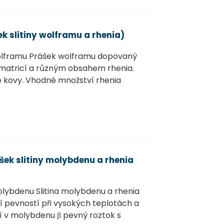
k slitiny wolframu a rhenia)
olframu Prášek wolframu dopovaný
 matricí a různým obsahem rhenia.
 kovy. Vhodné množství rhenia
šek slitiny molybdenu a rhenia
lybdenu Slitina molybdenu a rhenia
ící pevností při vysokých teplotách a
ří v molybdenu β pevný roztok s