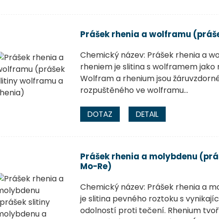
Prášek rhenia a wolframu (práše
Chemický název: Prášek rhenia a w
rheniem je slitina s wolframem jako
Wolfram a rhenium jsou žáruvzdorné
rozpuštěného ve wolframu...
DOTAZ
DETAIL
Prášek rhenia a molybdenu (prá
Mo-Re)
Chemický název: Prášek rhenia a mo
je slitina pevného roztoku s vynikaj
odolností proti tečení. Rhenium tvo