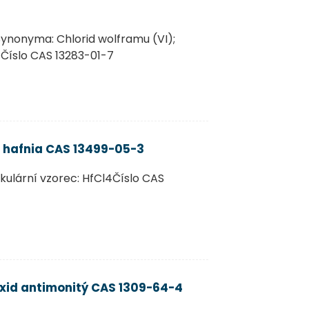
ynonyma: Chlorid wolframu (VI);
% Číslo CAS 13283-01-7
d hafnia CAS 13499-05-3
kulární vzorec: HfCl4Číslo CAS
xid antimonitý CAS 1309-64-4