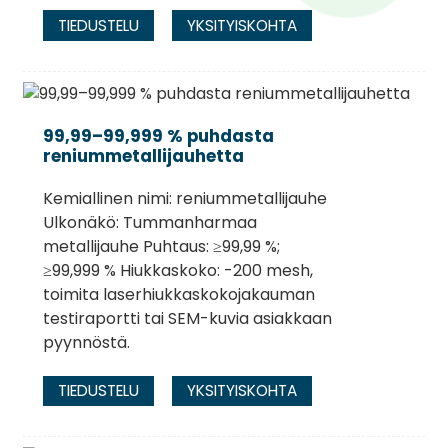
TIEDUSTELU
YKSITYISKOHTA
99,99–99,999 % puhdasta
reniummetallijauhetta
Kemiallinen nimi: reniummetallijauhe
Ulkonäkö: Tummanharmaa
metallijauhe Puhtaus: ≥99,99 %;
≥99,999 % Hiukkaskoko: -200 mesh,
toimita laserhiukkaskokojakauman
testiraportti tai SEM-kuvia asiakkaan
pyynnöstä.
TIEDUSTELU
YKSITYISKOHTA