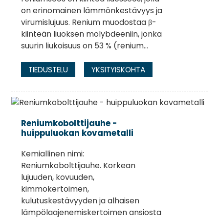
on erinomainen lämmönkestävyys ja
virumislujuus. Renium muodostaa β-
kiinteän liuoksen molybdeeniin, jonka
suurin liukoisuus on 53 % (renium...
TIEDUSTELU
YKSITYISKOHTA
Reniumkobolttijauhe -
huippuluokan kovametalli
Kemiallinen nimi:
Reniumkobolttijauhe. Korkean
lujuuden, kovuuden,
kimmokertoimen,
kulutuskestävyyden ja alhaisen
lämpölaajenemiskertoimen ansiosta