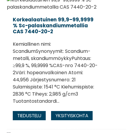
Korkealaatuinen 99,9–99,9999
% Sc-palaskandiummetallia
CAS 7440-20-2
Kemiallinen nimi:
ScandiumSynonyymit: Scandium-
metalli, skandiummöykkyPuhtaus:
≥99,9 %, 99,9999 %CAS-nro 7440-20-
2Väri: hopeanvalkoinen Atomi:
44,956 Järjestysnumero: 21
.
Sulamispiste: 1541 °C Kiehumispiste:
2836 °C Tiheys: 2,985 g/cm3
Tuotantostandardi...
TIEDUSTELU
YKSITYISKOHTA