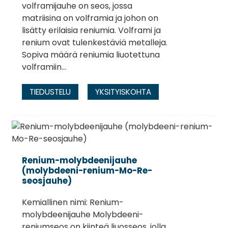
volframijauhe on seos, jossa
matriisina on volframia ja johon on
lisätty erilaisia ​​reniumia. Volframi ja
renium ovat tulenkestäviä metalleja.
Sopiva määrä reniumia liuotettuna
volframiin...
TIEDUSTELU
YKSITYISKOHTA
Renium-molybdeenijauhe
(molybdeeni-renium-Mo-Re-
seosjauhe)
Kemiallinen nimi: Renium-
molybdeenijauhe Molybdeeni-
reniumseos on kiinteä liuosseos, jolla