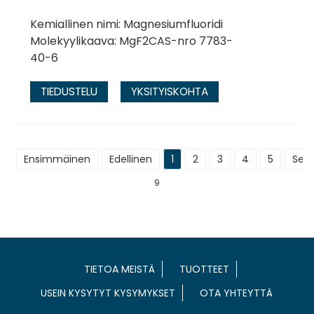
Kemiallinen nimi: Magnesiumfluoridi
Molekyylikaava: MgF2CAS-nro 7783-
40-6
TIEDUSTELU
YKSITYISKOHTA
Ensimmäinen
Edellinen
1
2
3
4
5
Seu
9
TIETOA MEISTÄ
TUOTTEET
USEIN KYSYTYT KYSYMYKSET
OTA YHTEYTTÄ