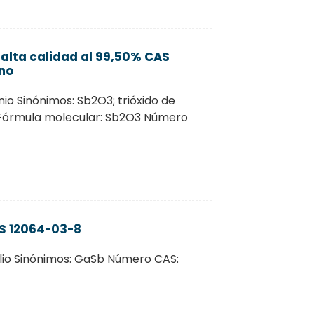
 alta calidad al 99,50% CAS
no
io Sinónimos: Sb2O3; trióxido de
) Fórmula molecular: Sb2O3 Número
AS 12064-03-8
lio Sinónimos: GaSb Número CAS: