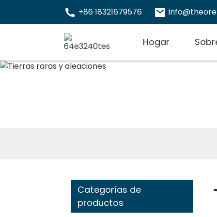
+86 18321679576
info@theor
Hogar
Sobr
Categorías de
productos