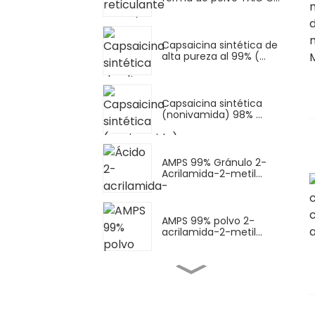
Capsaicina sintética de
alta pureza al 99% (...
Capsaicina sintética
(nonivamida) 98% ...
AMPS 99% Gránulo 2-
Acrilamida-2-metil...
AMPS 99% polvo 2-
acrilamida-2-metil...
Polvo de AMPS-Na (sal
sódica de AMPS) Sod...