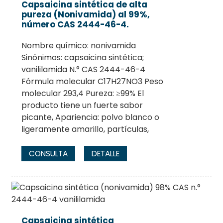
Capsaicina sintética de alta
pureza (Nonivamida) al 99%,
número CAS 2444-46-4.
Nombre químico: nonivamida
Sinónimos: capsaicina sintética;
vanililamida N.° CAS 2444-46-4
Fórmula molecular C17H27NO3 Peso
molecular 293,4 Pureza: ≥99% El
producto tiene un fuerte sabor
picante, Apariencia: polvo blanco o
ligeramente amarillo, partículas,
.
CONSULTA
DETALLE
Capsaicina sintética