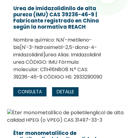
Urea de imidazolidinilo de alta
pureza (IMU) CAS 39236-46-9 |
Fabricante registrado en China
según la normativa REACH
Nombre químico: N,N'-metileno-
bis[N'-3-hidroximetil-2,5-diona-4-
imidazolidinil]urea Alias: Imidazolidinil
urea CÓDIGO: IMU Fórmula
molecular: C11H16N8O8 N.° CAS:
39236-46-9 CÓDIGO HS: 2933290090
CONSULTA
DETALLE
Éter monometalílico de