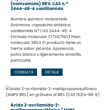
(nonivamida) 98% CAS n.°
2444-46-4 vanililamida
Nombre químico: nonivamida
Sinónimos: capsaicina sintética;
vanililamida N.° CAS 2444-46-4
Fórmula molecular C17H27NO3 Peso
molecular 293,4 El producto tiene un
fuerte sabor picante, Apariencia:
polvo blanco o ligeramente amarillo,
partículas,
CONSULTA
DETALLE
Ácido 2-acrilamida-2-