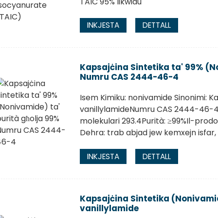
TAIC 95% likwidu
INKJESTA
DETTALL
Kapsajċina Sintetika ta' 99% (N
Numru CAS 2444-46-4
Isem Kimiku: nonivamide Sinonimi: Ka
vanillylamideNumru CAS 2444-46-4
molekulari 293.4Purità: ≥99%Il-prod
Dehra: trab abjad jew kemxejn isfar, p
INKJESTA
DETTALL
Kapsajċina Sintetika (Noniva
vanillylamide