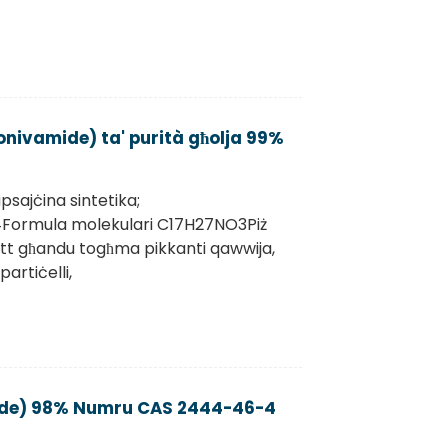
onivamide) ta' purità għolja 99%
psajċina sintetika;
Formula molekulari C17H27NO3Piż
ott għandu togħma pikkanti qawwija,
artiċelli,
mide) 98% Numru CAS 2444-46-4