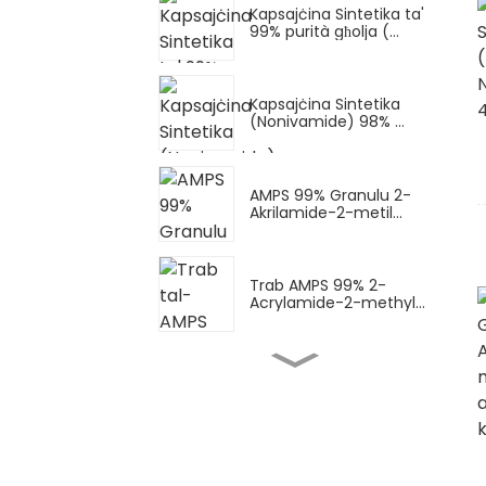
Kapsajċina Sintetika ta'
99% purità għolja (...
Kapsajċina Sintetika
(Nonivamide) 98% ...
AMPS 99% Granulu 2-
Akrilamide-2-metil...
Trab AMPS 99% 2-
Acrylamide-2-methyl...
Trab AMPS-Na (melħ
tas-sodju AMPS) Sod...
AMPS-Na Likwidu (melħ
tas-sodju AMPS) Sod...