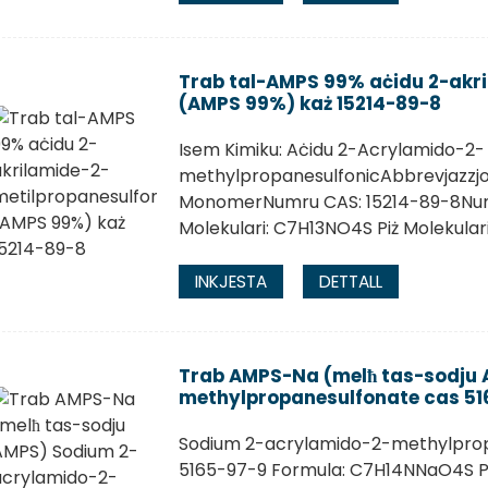
Trab tal-AMPS 99% aċidu 2-akr
(AMPS 99%) każ 15214-89-8
Isem Kimiku: Aċidu 2-Acrylamido-2-
methylpropanesulfonicAbbrevjazzjo
MonomerNumru CAS: 15214-89-8Num
Molekulari: C7H13NO4S Piż Molekular
INKJESTA
DETTALL
Trab AMPS-Na (melħ tas-sodju
methylpropanesulfonate cas 51
Sodium 2-acrylamido-2-methylpro
5165-97-9 Formula: C7H14NNaO4S Piż 