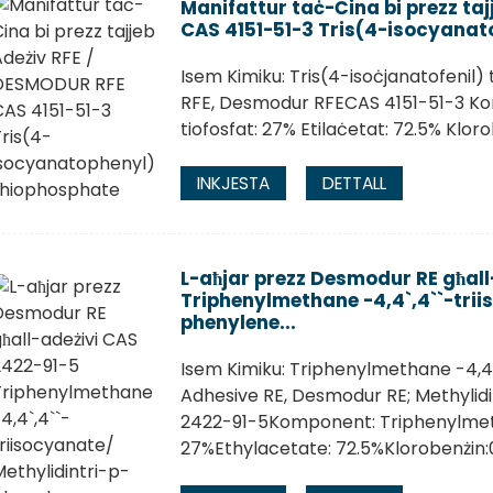
Manifattur taċ-Ċina bi prezz ta
CAS 4151-51-3 Tris(4-isocyanat
Isem Kimiku: Tris(4-isoċjanatofenil)
RFE, Desmodur RFECAS 4151-51-3 Kom
tiofosfat: 27% Etilaċetat: 72.5% Klor
INKJESTA
DETTALL
L-aħjar prezz Desmodur RE għall
Triphenylmethane -4,4`,4``-trii
phenylene...
Isem Kimiku: Triphenylmethane -4,4
Adhesive RE, Desmodur RE; Methylid
2422-91-5Komponent: Triphenylmeth
27%Ethylacetate: 72.5%Klorobenżin: