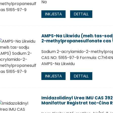
Na
INKJESTA
DETTALL
AMPS-Na Likwidu (melħ tas-sod
2-methylpropanesulfonate cas 
Sodium 2-acrylamido-2-methylprop
CAS NO: 5165-97-9 Formula: C7H14NNa
AMPS-Na Likwidu
INKJESTA
DETTALL
Imidazolidinyl Urea IMU CAS 3923
Manifattur Reġistrat taċ-Ċina 