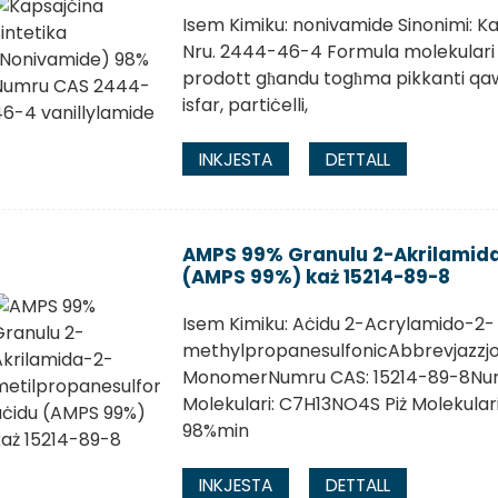
Isem Kimiku: nonivamide Sinonimi: Ka
Nru. 2444-46-4 Formula molekulari C
prodott għandu togħma pikkanti qaw
isfar, partiċelli,
INKJESTA
DETTALL
AMPS 99% Granulu 2-Akrilamida
(AMPS 99%) każ 15214-89-8
Isem Kimiku: Aċidu 2-Acrylamido-2-
methylpropanesulfonicAbbrevjazzjo
MonomerNumru CAS: 15214-89-8Num
Molekulari: C7H13NO4S Piż Molekulari
98%min
INKJESTA
DETTALL