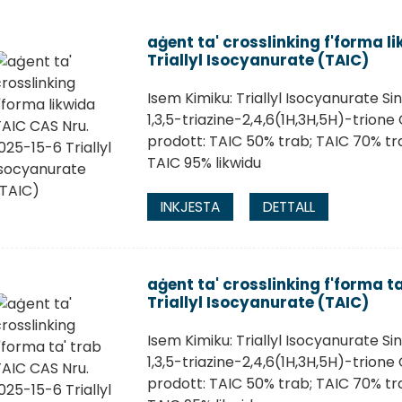
aġent ta' crosslinking f'forma l
Triallyl Isocyanurate (TAIC)
Isem Kimiku: Triallyl Isocyanurate Si
1,3,5-triazine-2,4,6(1H,3H,5H)-trion
prodott: TAIC 50% trab; TAIC 70% tra
TAIC 95% likwidu
INKJESTA
DETTALL
aġent ta' crosslinking f'forma t
Triallyl Isocyanurate (TAIC)
Isem Kimiku: Triallyl Isocyanurate Si
1,3,5-triazine-2,4,6(1H,3H,5H)-trion
prodott: TAIC 50% trab; TAIC 70% tra