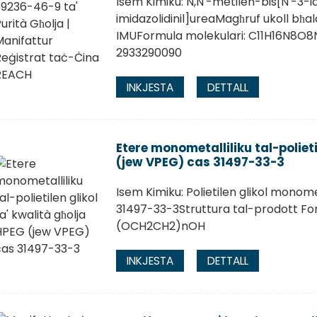
Isem Kimiku: N,N'-metilen-bis[N'-3-
imidazolidinil]ureaMagħruf ukoll bħal
IMUFormula molekulari: C11H16N8O
2933290090
INKJESTA
DETTALL
Etere monometalliliku tal-polieti
(jew VPEG) cas 31497-33-3
Isem Kimiku: Polietilen glikol monom
31497-33-3Struttura tal-prodott F
(OCH2CH2)nOH
INKJESTA
DETTALL