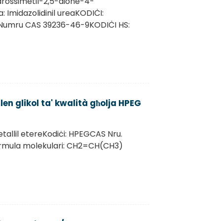
idrossimetil-2,5-dione-4-
a: Imidazolidinil ureaKODIĊI:
8Numru CAS 39236-46-9KODIĊI HS:
len glikol ta' kwalità għolja HPEG
etallil etereKodiċi: HPEGCAS Nru.
ormula molekulari: CH2=CH(CH3)