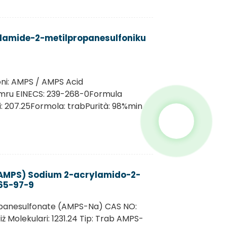
ilamide-2-metilpropanesulfoniku
ni: AMPS / AMPS Acid
ru EINECS: 239-268-0Formula
i: 207.25Formola: trabPurità: 98%min
 AMPS) Sodium 2-acrylamido-2-
65-97-9
panesulfonate (AMPS-Na) CAS NO:
Molekulari: 1231.24 Tip: Trab AMPS-