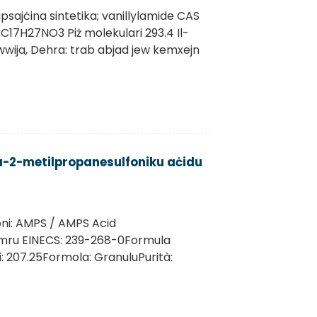
psajċina sintetika; vanillylamide CAS
17H27NO3 Piż molekulari 293.4 Il-
wija, Dehra: trab abjad jew kemxejn
-2-metilpropanesulfoniku aċidu
ni: AMPS / AMPS Acid
ru EINECS: 239-268-0Formula
: 207.25Formola: GranuluPurità: