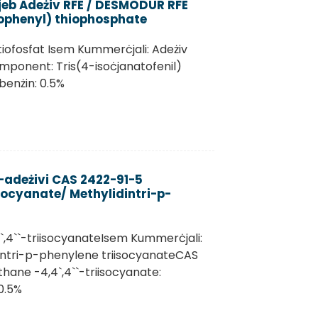
jjeb Adeżiv RFE / DESMODUR RFE
ophenyl) thiophosphate
 tiofosfat Isem Kummerċjali: Adeżiv
ponent: Tris(4-isoċjanatofenil)
obenżin: 0.5%
-adeżivi CAS 2422-91-5
socyanate/ Methylidintri-p-
`,4``-triisocyanateIsem Kummerċjali:
intri-p-phenylene triisocyanateCAS
ane -4,4`,4``-triisocyanate:
0.5%