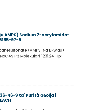
ju AMPS) Sodium 2-acrylamido-
5165-97-9
anesulfonate (AMPS-Na Likwidu)
O4S Piż Molekulari: 1231.24 Tip:
6-46-9 ta' Purità Għolja |
REACH