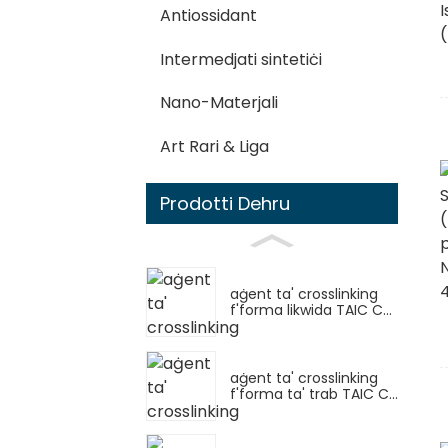
Antiossidant
Intermedjati sintetiċi
Nano-Materjali
Art Rari & Liga
Prodotti Dehru
aġent ta' crosslinking
f'forma likwida TAIC C...
aġent ta' crosslinking
f'forma ta' trab TAIC C...