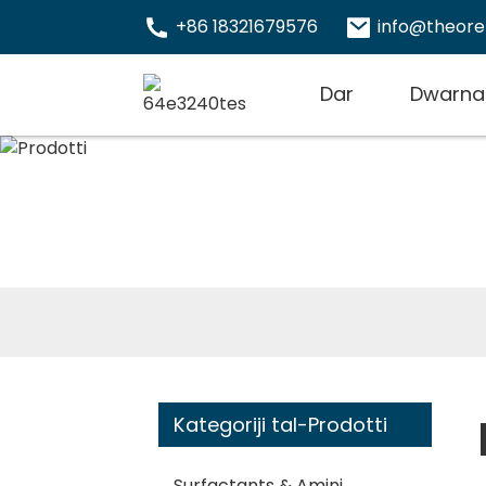
+86 18321679576
info@theor
Dar
Dwarna
Kategoriji tal-Prodotti
Surfactants & Amini