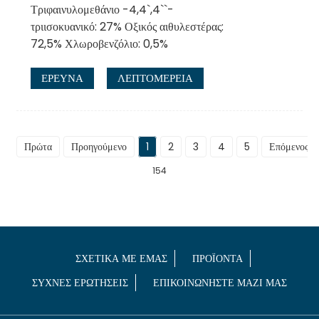
Τριφαινυλομεθάνιο -4,4`,4``-
τριισοκυανικό: 27% Οξικός αιθυλεστέρας:
72,5% Χλωροβενζόλιο: 0,5%
ΕΡΕΥΝΑ
ΛΕΠΤΟΜΈΡΕΙΑ
Πρώτα
Προηγούμενο
1
2
3
4
5
Επόμενος
154
ΣΧΕΤΙΚΆ ΜΕ ΕΜΆΣ
ΠΡΟΪΌΝΤΑ
ΣΥΧΝΈΣ ΕΡΩΤΉΣΕΙΣ
ΕΠΙΚΟΙΝΩΝΉΣΤΕ ΜΑΖΊ ΜΑΣ