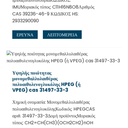
ΙμιδαζολιδινυλουρίαΚΩΔΙΚΟΣ:
IMUΜοριακός τύπος: C11H16N8O8Αριθμός
CAS 39236-46-9 ΚΩΔΙΚΟΣ HS:
2933290090
ΕΡΕΥΝΑ
ΛΕΠΤΟΜΈΡΕΙΑ
Υψηλής ποιότητας
μονομεθαλλυλαιθέρας
πολυαιθυλενογλυκόλης HPEG (ή
VPEG) cas 31497-33-3
Χημική ονομασία: Μονομεθαλλυλαιθέρας
πολυαιθυλενογλυκόληςΚωδικός: HPEGCAS
αριθ. 31497-33-3Δομή προϊόντοςΜοριακός
τύπος: CH2=CH(CH3)(OCH2CH2)nOH