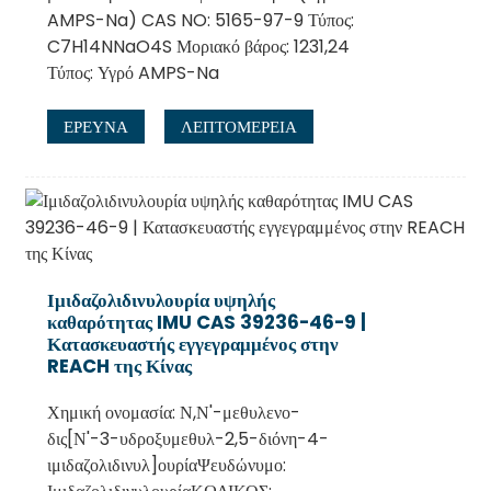
AMPS-Na) CAS NO: 5165-97-9 Τύπος:
C7H14NNaO4S Μοριακό βάρος: 1231,24
Τύπος: Υγρό AMPS-Na
ΕΡΕΥΝΑ
ΛΕΠΤΟΜΈΡΕΙΑ
Ιμιδαζολιδινυλουρία υψηλής
καθαρότητας IMU CAS 39236-46-9 |
Κατασκευαστής εγγεγραμμένος στην
REACH της Κίνας
Χημική ονομασία: Ν,Ν'-μεθυλενο-
δις[Ν'-3-υδροξυμεθυλ-2,5-διόνη-4-
ιμιδαζολιδινυλ]ουρίαΨευδώνυμο: