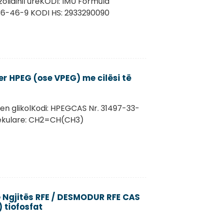
azolidinil ureKODI: IMU Formula
36-46-9 KODI HS: 2933290090
ter HPEG (ose VPEG) me cilësi të
ilen glikolKodi: HPEGCAS Nr. 31497-33-
lekulare: CH2=CH(CH3)
 Ngjitës RFE / DESMODUR RFE CAS
) tiofosfat