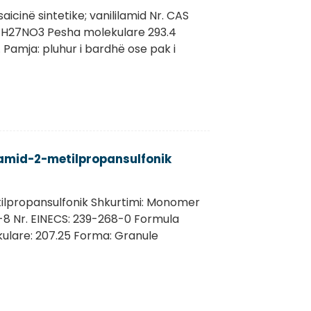
icinë sintetike; vanililamid Nr. CAS
H27NO3 Pesha molekulare 293.4
. Pamja: pluhur i bardhë ose pak i
lamid-2-metilpropansulfonik
tilpropansulfonik Shkurtimi: Monomer
-8 Nr. EINECS: 239-268-0 Formula
ulare: 207.25 Forma: Granule