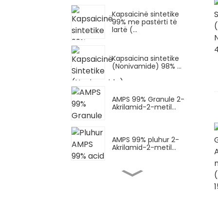
Kapsaicinë sintetike
99% me pastërti të
lartë (...
Kapsaicina sintetike
(Nonivamide) 98% ...
AMPS 99% Granule 2-
Akrilamid-2-metil...
AMPS 99% pluhur 2-
Akrilamid-2-metil...
Pluhur AMPS-Na (kripë
natriumi AMPS) Sodë...
AMPS-Na i lëngshëm