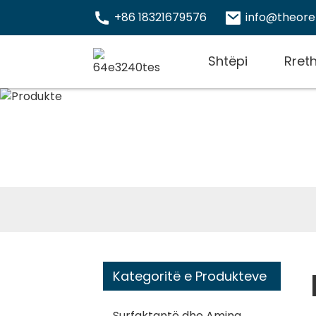
+86 18321679576
info@theor
Shtëpi
Rret
Kategoritë e Produkteve
Surfaktantë dhe Amina