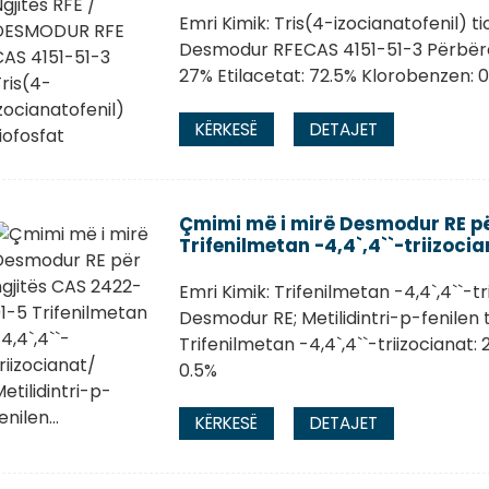
Emri Kimik: Tris(4-izocianatofenil) ti
Desmodur RFECAS 4151-51-3 Përbërësi
27% Etilacetat: 72.5% Klorobenzen: 
KËRKESË
DETAJET
Çmimi më i mirë Desmodur RE pë
Trifenilmetan -4,4`,4``-triizocian
Emri Kimik: Trifenilmetan -4,4`,4``-t
Desmodur RE; Metilidintri-p-fenilen 
Trifenilmetan -4,4`,4``-triizocianat:
0.5%
KËRKESË
DETAJET