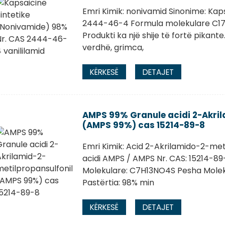
Emri Kimik: nonivamid Sinonime: Kapsa
2444-46-4 Formula molekulare C17
Produkti ka një shije të fortë pikante
verdhë, grimca,
KËRKESË
DETAJET
AMPS 99% Granule acidi 2-Akri
(AMPS 99%) cas 15214-89-8
Emri Kimik: Acid 2-Akrilamido-2-me
acidi AMPS / AMPS Nr. CAS: 15214-89
Molekulare: C7H13NO4S Pesha Molek
Pastërtia: 98% min
KËRKESË
DETAJET