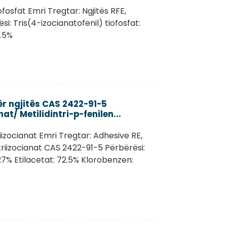
ofosfat Emri Tregtar: Ngjitës RFE,
: Tris(4-izocianatofenil) tiofosfat:
0.5%
r ngjitës CAS 2422-91-5
at/ Metilidintri-p-fenilen...
riizocianat Emri Tregtar: Adhesive RE,
triizocianat CAS 2422-91-5 Përbërësi:
 27% Etilacetat: 72.5% Klorobenzen: