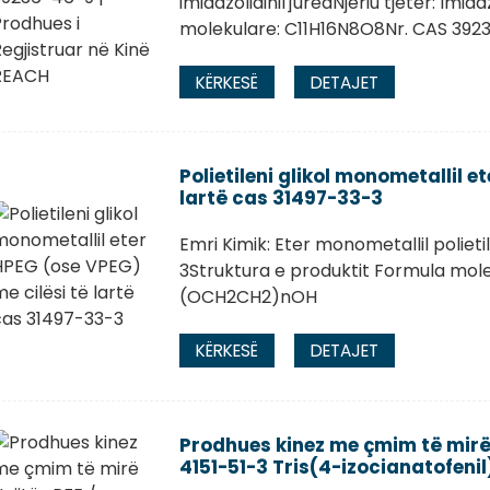
imidazolidinil]ureaNjeriu tjetër: Imid
molekulare: C11H16N8O8Nr. CAS 392
KËRKESË
DETAJET
Polietileni glikol monometallil e
lartë cas 31497-33-3
Emri Kimik: Eter monometallil poliet
3Struktura e produktit Formula mo
(OCH2CH2)nOH
KËRKESË
DETAJET
Prodhues kinez me çmim të mirë
4151-51-3 Tris(4-izocianatofenil