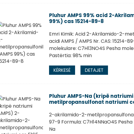
Pluhur AMPS 99% acid 2-Akrila
99%) cas 15214-89-8
Emri Kimik: Acid 2-Akrilamido-2-me
acidi AMPS / AMPS Nr. CAS: 15214-89
molekulare: C7H13NO4S Pesha molek
Pastërtia: 98% min
KËRKESË
DETAJET
Pluhur AMPS-Na (kripë natriumi
metilpropansulfonat natriumi c
2-akrilamido-2-metilpropansulfona
97-9 Formula: C7H14NNaO4S Pesha mol
Na