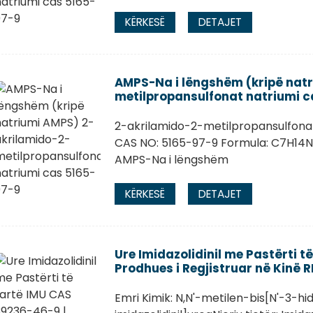
KËRKESË
DETAJET
AMPS-Na i lëngshëm (kripë nat
metilpropansulfonat natriumi c
2-akrilamido-2-metilpropansulfona
CAS NO: 5165-97-9 Formula: C7H14NNa
AMPS-Na i lëngshëm
KËRKESË
DETAJET
Ure Imidazolidinil me Pastërti t
Prodhues i Regjistruar në Kinë 
Emri Kimik: N,N'-metilen-bis[N'-3-hi