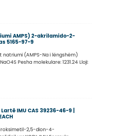
riumi AMPS) 2-akrilamido-2-
as 5165-97-9
t natriumi (AMPS-Na i lëngshëm)
O4S Pesha molekulare: 1231.24 Lloji:
ë Lartë IMU CAS 39236-46-9 |
REACH
droksimetil-2,5-dion-4-