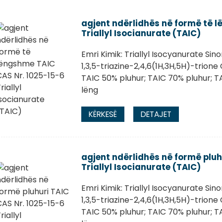
agjent ndërlidhës në formë të 
Triallyl Isocianurate (TAIC)
Emri Kimik: Triallyl Isocyanurate Sin
1,3,5-triazine-2,4,6(1H,3H,5H)-trion
TAIC 50% pluhur; TAIC 70% pluhur; T
lëng
KËRKESË
DETAJET
agjent ndërlidhës në formë pluh
Triallyl Isocianurate (TAIC)
Emri Kimik: Triallyl Isocyanurate Sin
1,3,5-triazine-2,4,6(1H,3H,5H)-trione
TAIC 50% pluhur; TAIC 70% pluhur; T