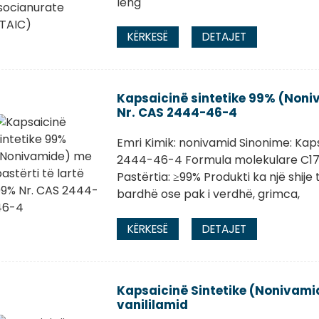
lëng
KËRKESË
DETAJET
Kapsaicinë sintetike 99% (Noni
Nr. CAS 2444-46-4
Emri Kimik: nonivamid Sinonime: Kapsa
2444-46-4 Formula molekulare C17
Pastërtia: ≥99% Produkti ka një shije 
bardhë ose pak i verdhë, grimca,
KËRKESË
DETAJET
Kapsaicinë Sintetike (Nonivam
vanililamid