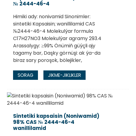
№ 2444-46-4
Himiki ady: nonivamid Sinonimler:
sintetiki Kapsaisin; wanillilamid CAS
№2444-46-4 Molekulýar formula
C17H27NO3 Molekulýar agramy 293.4
Arassalygy: ≥99% Önümiň güýçli ajy
tagamy bar, Daşky görnüşi: ak ýa-da
biraz sary poroşok, bölejikler,
SORAG
JIKME-JIKLIKLER
Sintetiki kapsaisin (Noniwamid)
98% CAS № 2444-46-4
wanillilamid