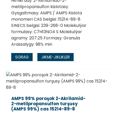
Himiki ady: 2-Akrilamido-2-
metilpropansulfon kislotasy
Gysgaltmasy: AMPS / AMPS Kislota
monomeri CAS belgisi: 15214-89-8
EINECS belgisi: 239-268-0 Molekulýar
formulasy: C7H13NO4 S Molekulýar
agramy: 207.25 Formasy: Granula
Arassalygy: 98% min
SORAG
JIKME-JIKLIKLER
AMPS 99% poroşok 2-Akrilamid-
2-metilpropansulfon turşusy
(AMPS 99%) cas 15214-89-8