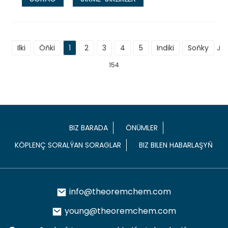
Ilki
Öňki
1
2
3
4
5
Indiki
Soňky
Je
154
BIZ BARADA
ÖNÜMLER
KÖPLENÇ SORALÝAN SORAGLAR
BIZ BILEN HABARLAŞYŇ
info@theoremchem.com
young@theoremchem.com