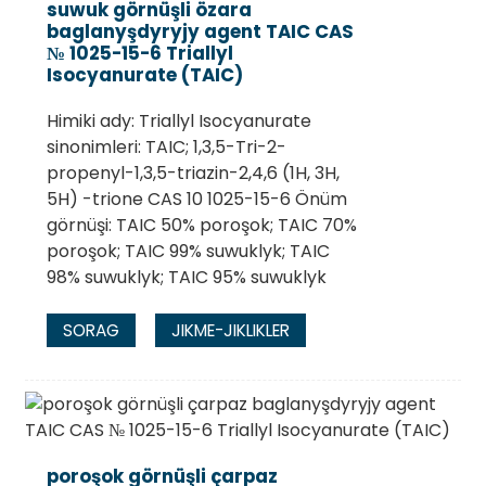
suwuk görnüşli özara
baglanyşdyryjy agent TAIC CAS
№ 1025-15-6 Triallyl
Isocyanurate (TAIC)
Himiki ady: Triallyl Isocyanurate
sinonimleri: TAIC; 1,3,5-Tri-2-
propenyl-1,3,5-triazin-2,4,6 (1H, 3H,
5H) -trione CAS 10 1025-15-6 Önüm
görnüşi: TAIC 50% poroşok; TAIC 70%
poroşok; TAIC 99% suwuklyk; TAIC
98% suwuklyk; TAIC 95% suwuklyk
.
SORAG
JIKME-JIKLIKLER
poroşok görnüşli çarpaz