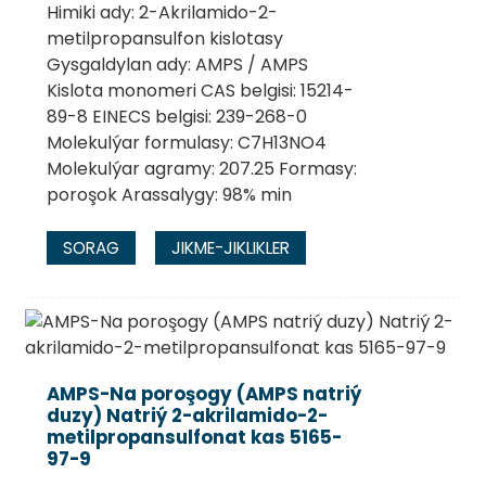
Himiki ady: 2-Akrilamido-2-
metilpropansulfon kislotasy
Gysgaldylan ady: AMPS / AMPS
Kislota monomeri CAS belgisi: 15214-
89-8 EINECS belgisi: 239-268-0
Molekulýar formulasy: C7H13NO4
Molekulýar agramy: 207.25 Formasy:
poroşok Arassalygy: 98% min
SORAG
JIKME-JIKLIKLER
AMPS-Na poroşogy (AMPS natriý
duzy) Natriý 2-akrilamido-2-
metilpropansulfonat kas 5165-
97-9