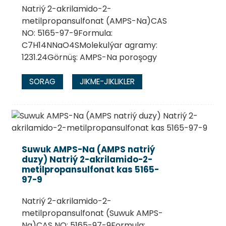
Natriý 2-akrilamido-2-
metilpropansulfonat (AMPS-Na)CAS
NO: 5165-97-9Formula:
C7H14NNaO4SMolekulýar agramy:
1231.24Görnüş: AMPS-Na poroşogy
SORAG
JIKME-JIKLIKLER
Suwuk AMPS-Na (AMPS natriý
duzy) Natriý 2-akrilamido-2-
metilpropansulfonat kas 5165-
97-9
Natriý 2-akrilamido-2-
metilpropansulfonat (Suwuk AMPS-
Na)CAS NO: 5165-97-9Formula: