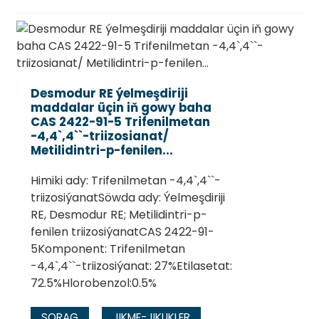
Desmodur RE ýelmeşdiriji
maddalar üçin iň gowy baha
CAS 2422-91-5 Trifenilmetan
-4,4`,4``-triizosianat/
Metilidintri-p-fenilen...
Himiki ady: Trifenilmetan -4,4`,4``-
triizosiýanatSöwda ady: Ýelmeşdiriji
RE, Desmodur RE; Metilidintri-p-
fenilen triizosiýanatCAS 2422-91-
5Komponent: Trifenilmetan
-4,4`,4``-triizosiýanat: 27%Etilasetat:
72.5%Hlorobenzol:0.5%
SORAG
JIKME-JIKLIKLER