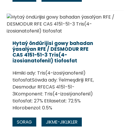
Hytaý öndürijisi gowy bahadan
ýasalýan RFE / DESMODUR RFE
CAS 4151-51-3 Tris(4-
izosianatofenil) tiofosfat
Himiki ady: Tris(4-izosiýanofenil)
tiofosfatSöwda ady: Ýelmeşdiriji RFE,
Desmodur RFECAS 4151-51-
3Komponent: Tris(4-izosiýanofenil)
tiofosfat: 27% Etilasetat: 72.5%
Hlorobenzol: 0.5%
SORAG
JIKME-JIKLIKLER