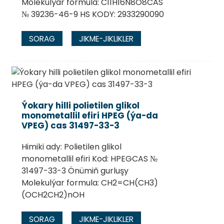
Molekulýar formula: C11H16N8O8CAS
№ 39236-46-9 HS KODY: 2933290090
SORAG
JIKME-JIKLIKLER
Ýokary hilli polietilen glikol
monometallil efiri HPEG (ýa-da
VPEG) cas 31497-33-3
Himiki ady: Polietilen glikol
monometallil efiri Kod: HPEGCAS №
31497-33-3 Önümiň gurluşy
Molekulýar formula: CH2=CH(CH3)
(OCH2CH2)nOH
SORAG
JIKME-JIKLIKLER