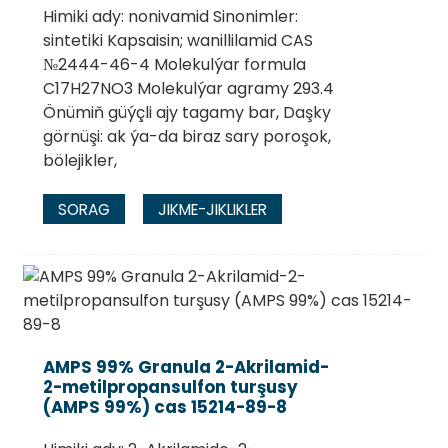
Himiki ady: nonivamid Sinonimler:
sintetiki Kapsaisin; wanillilamid CAS
№2444-46-4 Molekulýar formula
C17H27NO3 Molekulýar agramy 293.4
Önümiň güýçli ajy tagamy bar, Daşky
görnüşi: ak ýa-da biraz sary poroşok,
bölejikler,
SORAG
JIKME-JIKLIKLER
AMPS 99% Granula 2-Akrilamid-
2-metilpropansulfon turşusy
(AMPS 99%) cas 15214-89-8