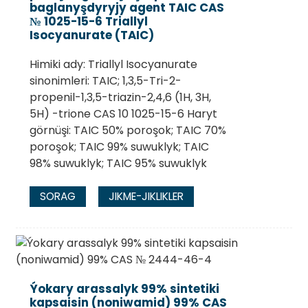
baglanyşdyryjy agent TAIC CAS
№ 1025-15-6 Triallyl
Isocyanurate (TAIC)
Himiki ady: Triallyl Isocyanurate
sinonimleri: TAIC; 1,3,5-Tri-2-
propenil-1,3,5-triazin-2,4,6 (1H, 3H,
5H) -trione CAS 10 1025-15-6 Haryt
görnüşi: TAIC 50% poroşok; TAIC 70%
poroşok; TAIC 99% suwuklyk; TAIC
98% suwuklyk; TAIC 95% suwuklyk
SORAG
JIKME-JIKLIKLER
Ýokary arassalyk 99% sintetiki
kapsaisin (noniwamid) 99% CAS