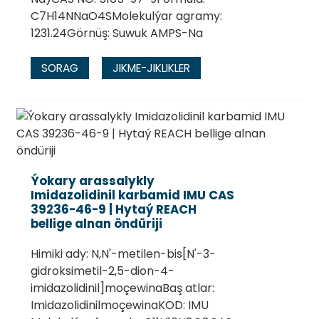
C7H14NNaO4SMolekulýar agramy:
1231.24Görnüş: Suwuk AMPS-Na
SORAG
JIKME-JIKLIKLER
Ýokary arassalykly
Imidazolidinil karbamid IMU CAS
39236-46-9 | Hytaý REACH
bellige alnan öndüriji
Himiki ady: N,N'-metilen-bis[N'-3-
gidroksimetil-2,5-dion-4-
imidazolidinil]moçewinaBaş atlar:
ImidazolidinilmoçewinaKOD: IMU