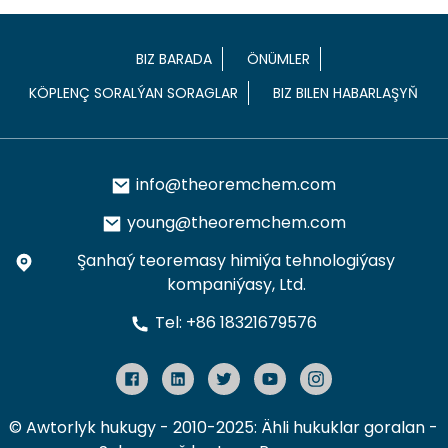
BIZ BARADA
ÖNÜMLER
KÖPLENÇ SORALÝAN SORAGLAR
BIZ BILEN HABARLAŞYŇ
info@theoremchem.com
young@theoremchem.com
Şanhaý teoremasy himiýa tehnologiýasy
kompaniýasy, Ltd.
Tel: +86 18321679576
© Awtorlyk hukugy - 2010-2025: Ähli hukuklar goralan
-