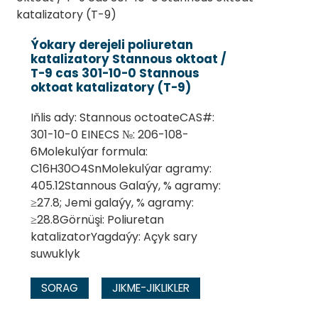
Ýokary derejeli poliuretan
katalizatory Stannous oktoat /
T-9 cas 301-10-0 Stannous
oktoat katalizatory (T-9)
Iňlis ady: Stannous octoateCAS#:
301-10-0 EINECS №: 206-108-
6Molekulýar formula:
C16H30O4SnMolekulýar agramy:
405.12Stannous Galaýy, % agramy:
≥27.8; Jemi galaýy, % agramy:
≥28.8Görnüşi: Poliuretan
katalizatorYagdaýy: Açyk sary
suwuklyk
SORAG
JIKME-JIKLIKLER