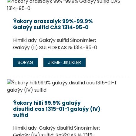
Ýokary arassalyk 99%-99.9%
Galaýy sulfid CAS 1314-95-0
Himiki ady: Galaýy sulfid Sinonimler:
Galaýy (II) SULFIDEKAS № 1314-95-0
SORAG
JIKME-JIKLIKLER
Ýokary hilli 99.9% galaýy
disulfid cas 1315-01-1 galaýy (IV)
sulfid
Himiki ady: Galaýy disulfid Sinonimler:
Galaýy (IV) sulfid; SnS2CAS № 1315-