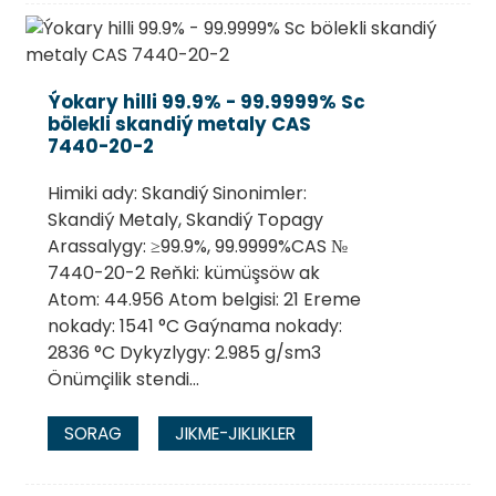
Ýokary hilli 99.9% - 99.9999% Sc
bölekli skandiý metaly CAS
7440-20-2
Himiki ady: Skandiý Sinonimler:
Skandiý Metaly, Skandiý Topagy
Arassalygy: ≥99.9%, 99.9999%CAS №
7440-20-2 Reňki: kümüşsöw ak
Atom: 44.956 Atom belgisi: 21 Ereme
nokady: 1541 °C Gaýnama nokady:
2836 °C Dykyzlygy: 2.985 g/sm3
Önümçilik stendi...
SORAG
JIKME-JIKLIKLER