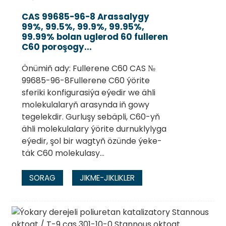
CAS 99685-96-8 Arassalygy
99%, 99.5%, 99.9%, 99.95%,
99.99% bolan uglerod 60 fulleren
C60 poroşogy...
Önümiň ady: Fullerene C60 CAS №
99685-96-8Fullerene C60 ýörite
sferiki konfigurasiýa eýedir we ähli
molekulalaryň arasynda iň gowy
tegelekdir. Gurluşy sebäpli, C60-yň
ähli molekulalary ýörite durnuklylyga
.
eýedir, şol bir wagtyň özünde ýeke-
täk C60 molekulasy...
SORAG
JIKME-JIKLIKLER