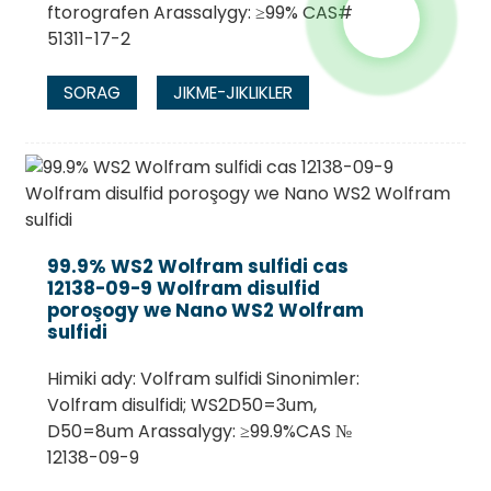
ftorografen Arassalygy: ≥99% CAS#
51311-17-2
SORAG
JIKME-JIKLIKLER
99.9% WS2 Wolfram sulfidi cas
12138-09-9 Wolfram disulfid
poroşogy we Nano WS2 Wolfram
sulfidi
Himiki ady: Volfram sulfidi Sinonimler:
Volfram disulfidi; WS2D50=3um,
D50=8um Arassalygy: ≥99.9%CAS №
12138-09-9