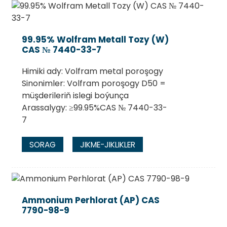
99.95% Wolfram Metall Tozy (W)
CAS № 7440-33-7
Himiki ady: Volfram metal poroşogy
Sinonimler: Volfram poroşogy D50 =
müşderileriň islegi boýunça
Arassalygy: ≥99.95%CAS № 7440-33-
7
SORAG
JIKME-JIKLIKLER
Ammonium Perhlorat (AP) CAS
7790-98-9