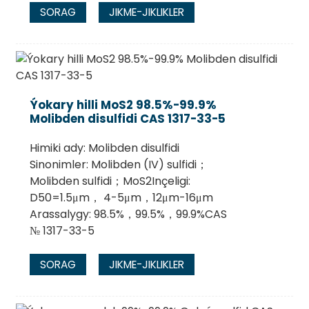
SORAG
JIKME-JIKLIKLER
Ýokary hilli MoS2 98.5%-99.9%
Molibden disulfidi CAS 1317-33-5
Himiki ady: Molibden disulfidi
Sinonimler: Molibden (IV) sulfidi；
Molibden sulfidi；MoS2Inçeligi:
D50=1.5μm， 4-5μm，12μm-16μm
Arassalygy: 98.5%，99.5%，99.9%CAS
№ 1317-33-5
SORAG
JIKME-JIKLIKLER