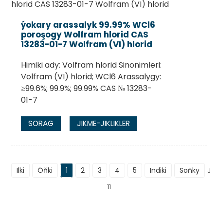
ýokary arassalyk 99.99% WCl6
poroşogy Wolfram hlorid CAS
13283-01-7 Wolfram (VI) hlorid
Himiki ady: Volfram hlorid Sinonimleri:
Volfram (VI) hlorid; WCl6 Arassalygy:
≥99.6%; 99.9%; 99.99% CAS № 13283-
01-7
SORAG
JIKME-JIKLIKLER
Ilki
Öňki
1
2
3
4
5
Indiki
Soňky
Je
11