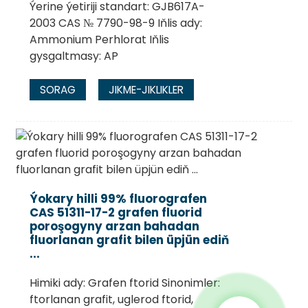
Ýerine ýetiriji standart: GJB617A-
2003 CAS № 7790-98-9 Iňlis ady:
Ammonium Perhlorat Iňlis
gysgaltmasy: AP
SORAG
JIKME-JIKLIKLER
Ýokary hilli 99% fluorografen
CAS 51311-17-2 grafen fluorid
poroşogyny arzan bahadan
fluorlanan grafit bilen üpjün ediň
...
Himiki ady: Grafen ftorid Sinonimler:
ftorlanan grafit, uglerod ftorid,