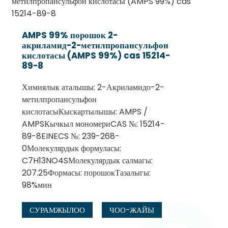
AMPS 99% порошок 2-
акриламид-2-метилпропансульфон
кислотасы (AMPS 99%) cas 15214-
89-8
Химиялык аталышы: 2-Акриламидо-2-
метилпропансульфон
кислотасыКыскартылышы: AMPS /
AMPSКычкыл мономериCAS №: 15214-
89-8EINECS №: 239-268-
0Молекулярдык формуласы:
C7H13NO4SМолекулярдык салмагы:
207.25Формасы: порошокТазалыгы:
98%мин
СУРАМЖЫЛОО
ЧОО-ЖАЙЫ