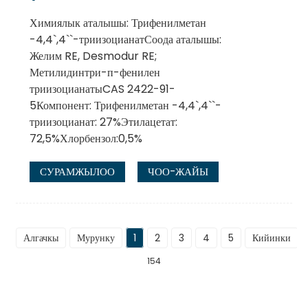
Химиялык аталышы: Трифенилметан
-4,4`,4``-триизоцианатСоода аталышы:
Желим RE, Desmodur RE;
Метилидинтри-п-фенилен
триизоцианатыCAS 2422-91-
5Компонент: Трифенилметан -4,4`,4``-
триизоцианат: 27%Этилацетат:
72,5%Хлорбензол:0,5%
СУРАМЖЫЛОО
ЧОО-ЖАЙЫ
Алгачкы
Мурунку
1
2
3
4
5
Кийинки
154