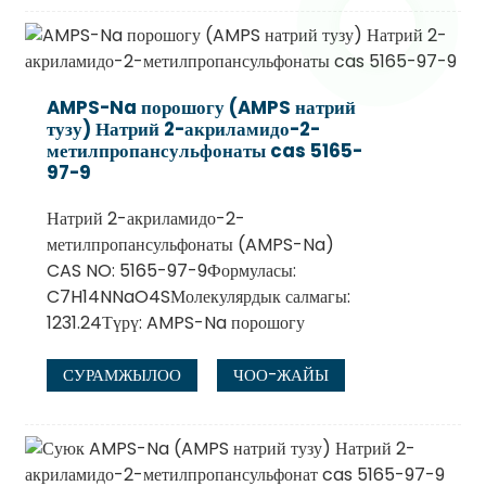
AMPS-Na порошогу (AMPS натрий
тузу) Натрий 2-акриламидо-2-
метилпропансульфонаты cas 5165-
97-9
Натрий 2-акриламидо-2-
метилпропансульфонаты (AMPS-Na)
CAS NO: 5165-97-9Формуласы:
C7H14NNaO4SМолекулярдык салмагы:
1231.24Түрү: AMPS-Na порошогу
СУРАМЖЫЛОО
ЧОО-ЖАЙЫ