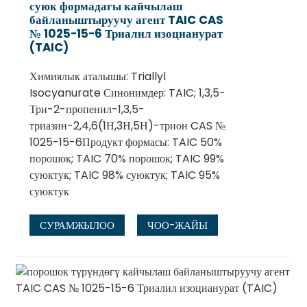
суюк формадагы кайчылаш
байланыштыруучу агент TAIC CAS
№ 1025-15-6 Триалил изоцианурат
(TAIC)
Химиялык аталышы: Triallyl
Isocyanurate Синонимдер: TAIC; 1,3,5-
Три-2-пропенил-1,3,5-
триазин-2,4,6(1Н,3Н,5Н)-трион CAS №
1025-15-6Продукт формасы: TAIC 50%
порошок; TAIC 70% порошок; TAIC 99%
суюктук; TAIC 98% суюктук; TAIC 95%
.
суюктук
СУРАМЖЫЛОО
ЧОО-ЖАЙЫ