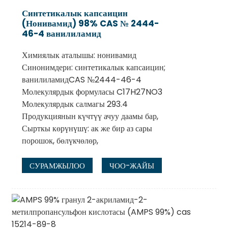
Синтетикалык капсаицин
(Нонивамид) 98% CAS № 2444-
46-4 ванилиламид
Химиялык аталышы: нонивамид
Синонимдери: синтетикалык капсаицин;
ванилиламидCAS №2444-46-4
Молекулярдык формуласы C17H27NO3
Молекулярдык салмагы 293.4
Продукциянын күчтүү ачуу даамы бар,
Сырткы көрүнүшү: ак же бир аз сары
порошок, бөлүкчөлөр,
СУРАМЖЫЛОО
ЧОО-ЖАЙЫ