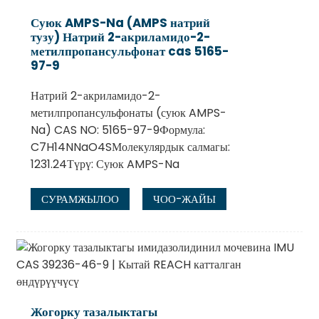
Суюк AMPS-Na (AMPS натрий
тузу) Натрий 2-акриламидо-2-
метилпропансульфонат cas 5165-
97-9
Натрий 2-акриламидо-2-
метилпропансульфонаты (суюк AMPS-
Na) CAS NO: 5165-97-9Формула:
C7H14NNaO4SМолекулярдык салмагы:
1231.24Түрү: Суюк AMPS-Na
СУРАМЖЫЛОО
ЧОО-ЖАЙЫ
Жогорку тазалыктагы