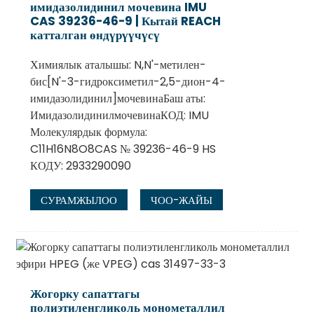
имидазолидинил мочевина IMU
CAS 39236-46-9 | Кытай REACH
катталган өндүрүүчүсү
Химиялык аталышы: N,N'-метилен-
бис[N'-3-гидроксиметил-2,5-дион-4-
имидазолидинил]мочевинаБаш аты:
ИмидазолидинилмочевинаКОД: IMU
Молекулярдык формула:
C11H16N8O8CAS № 39236-46-9 HS
КОДУ: 2933290090
СУРАМЖЫЛОО
ЧОО-ЖАЙЫ
Жогорку сапаттагы
полиэтиленгликоль монометаллил