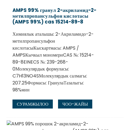
AMPS 99% гранул 2-акриламид-2-
метилпропансульфон кислотасы
(AMPS 99%) cas 15214-89-8
Химиялык аталышы: 2-Акриламидо-2-
метилпропансульфон
кислотасыКыскартмасы: AMPS /
AMPSКычкыл мономериCAS №: 15214-
89-8EINECS №: 239-268-
0Молекулярдык формуласы:
C7H13NO4SМолекулярдык салмагы:
207.25Формасы: ГранулаТазалыгы:
98%мин
СУРАМЖЫЛОО
ЧОО-ЖАЙЫ