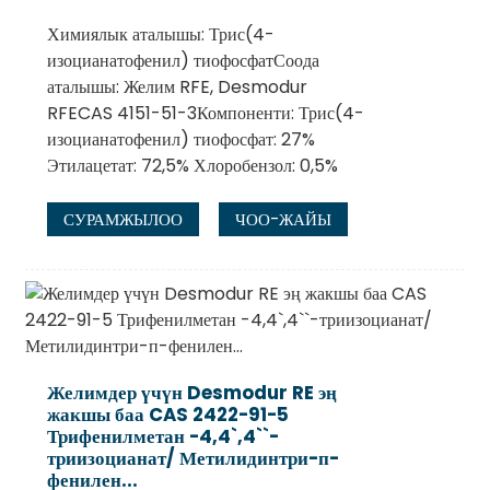
Химиялык аталышы: Трис(4-
изоцианатофенил) тиофосфатСоода
аталышы: Желим RFE, Desmodur
RFECAS 4151-51-3Компоненти: Трис(4-
изоцианатофенил) тиофосфат: 27%
Этилацетат: 72,5% Хлоробензол: 0,5%
СУРАМЖЫЛОО
ЧОО-ЖАЙЫ
Желимдер үчүн Desmodur RE эң
жакшы баа CAS 2422-91-5
Трифенилметан -4,4`,4``-
триизоцианат/ Метилидинтри-п-
фенилен...