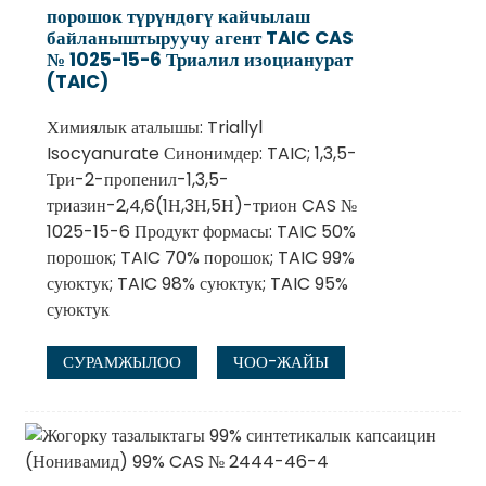
порошок түрүндөгү кайчылаш
байланыштыруучу агент TAIC CAS
№ 1025-15-6 Триалил изоцианурат
(TAIC)
Химиялык аталышы: Triallyl
Isocyanurate Синонимдер: TAIC; 1,3,5-
Три-2-пропенил-1,3,5-
триазин-2,4,6(1Н,3Н,5Н)-трион CAS №
1025-15-6 Продукт формасы: TAIC 50%
порошок; TAIC 70% порошок; TAIC 99%
суюктук; TAIC 98% суюктук; TAIC 95%
суюктук
СУРАМЖЫЛОО
ЧОО-ЖАЙЫ