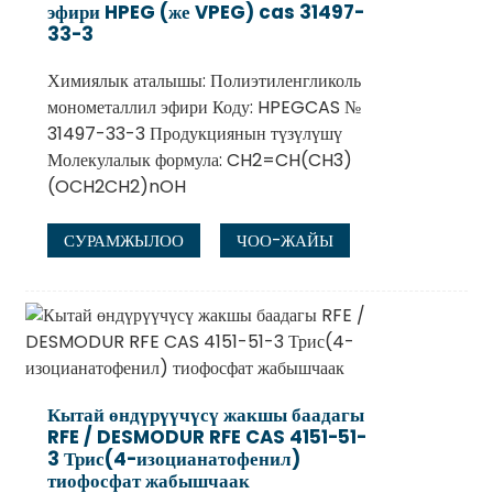
эфири HPEG (же VPEG) cas 31497-
33-3
Химиялык аталышы: Полиэтиленгликоль
монометаллил эфири Коду: HPEGCAS №
31497-33-3 Продукциянын түзүлүшү
Молекулалык формула: CH2=CH(CH3)
(OCH2CH2)nOH
СУРАМЖЫЛОО
ЧОО-ЖАЙЫ
Кытай өндүрүүчүсү жакшы баадагы
RFE / DESMODUR RFE CAS 4151-51-
3 Трис(4-изоцианатофенил)
тиофосфат жабышчаак