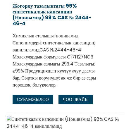
Жогорку тазалыктагы 99%
синтетикалык капсаицин
(Нонивамид) 99% CAS № 2444-
46-4
Химиялык аталышы: нонивамид
Синонимдери: синтетикалык капсаицин;
ванилиламидCAS №2444-46-4
Молекулярдык формуласы C17H27NO3
Молекулярдык салмагы 293.4 Тазалыгы:
≥99% Продукциянын күчтүү ачуу даамы
бар, Сырткы көрүнүшү: ак же бир аз сары
порошок, бөлүкчөлөр,
СУРАМЖЫЛОО
ЧОО-ЖАЙЫ