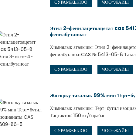
СУРАМЖЫЛОО
ЧОО-ЖАЙЫ
Этил 2-фенилацетоацетат cas 541
фенилбутаноат
Химиялык аталышы: Этил 2-фенилацето
фенилбутаноатCAS № 5413-05-8 Тазал
СУРАМЖЫЛОО
ЧОО-ЖАЙЫ
Жогорку тазалык 99% мин Терт-б
Химиялык аталышы: Терт-бутил изоци
Таңгактоо: 150 кг/барабан
СУРАМЖЫЛОО
ЧОО-ЖАЙЫ