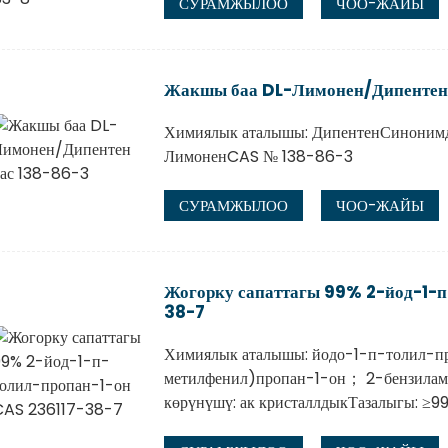
СУРАМЖЫЛОО
ЧОО-ЖАЙЫ
Жакшы баа DL-Лимонен/Дипентен 
Химиялык аталышы: ДипентенСинонимд
ЛимоненCAS № 138-86-3
СУРАМЖЫЛОО
ЧОО-ЖАЙЫ
Жогорку сапаттагы 99% 2-йод-1-п
38-7
Химиялык аталышы: йодо-1-п-толил-п
метилфенил)пропан-1-он； 2-бензила
көрүнүшү: ак кристаллдыкТазалыгы: ≥