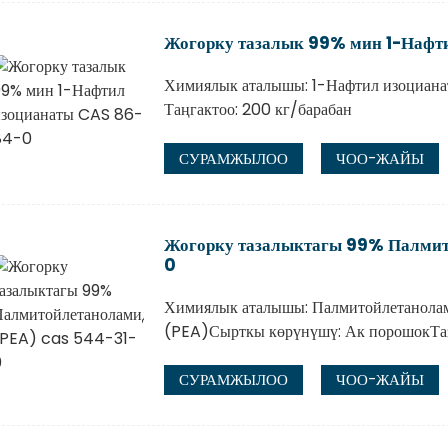
Жогорку тазалык 99% мин 1-Нафт
Химиялык аталышы: 1-Нафтил изоциан
Таңгактоо: 200 кг/барабан
СУРАМЖЫЛОО
ЧОО-ЖАЙЫ
Жогорку тазалыктагы 99% Палмит
0
Химиялык аталышы: Палмитойлетанола
(PEA)Сырткы көрүнүшү: Ак порошокТ
СУРАМЖЫЛОО
ЧОО-ЖАЙЫ