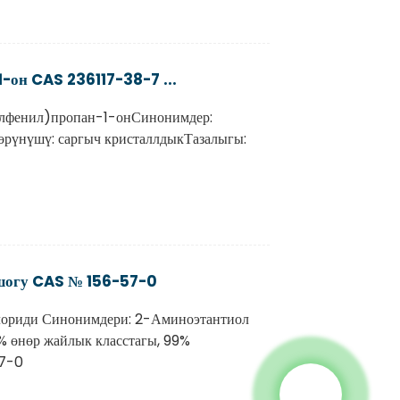
-он CAS 236117-38-7 ...
лфенил)пропан-1-онСинонимдер:
рүнүшү: саргыч кристаллдыкТазалыгы:
шогу CAS № 156-57-0
лориди Синонимдери: 2-Аминоэтантиол
% өнөр жайлык класстагы, 99%
57-0