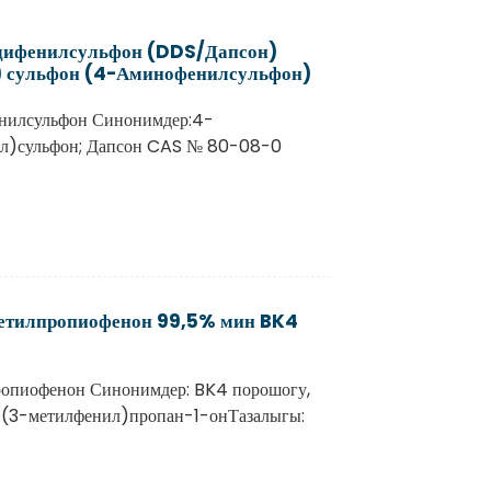
дифенилсульфон (DDS/Дапсон)
 сульфон (4-Аминофенилсульфон)
нилсульфон Синонимдер:4-
л)сульфон; Дапсон CAS № 80-08-0
етилпропиофенон 99,5% мин BK4
опиофенон Синонимдер: BK4 порошогу,
-(3-метилфенил)пропан-1-онТазалыгы: