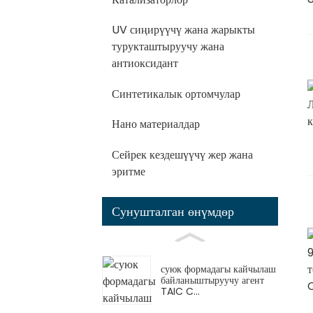
UV сиңирүүчү жана жарыкты
турукташтыруучу жана
антиоксидант
Синтетикалык ортомчулар
Нано материалдар
Сейрек кездешүүчү жер жана
эритме
Сунушталган өнүмдөр
суюк формадагы кайчылаш
байланыштыруучу агент
TAIC C...