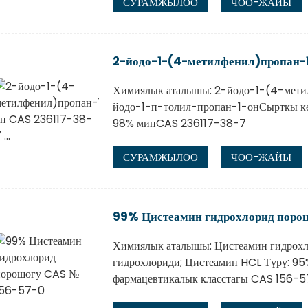
СУРАМЖЫЛОО
ЧОО-ЖАЙЫ
2-йодо-1-(4-метилфенил)пропан-1
Химиялык аталышы: 2-йодо-1-(4-мети
йодо-1-п-толил-пропан-1-онСырткы кө
98% минCAS 236117-38-7
СУРАМЖЫЛОО
ЧОО-ЖАЙЫ
99% Цистеамин гидрохлорид поро
Химиялык аталышы: Цистеамин гидрох
гидрохлориди; Цистеамин HCL Түрү: 95
фармацевтикалык класстагы CAS 156-