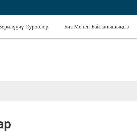
Берилүүчү Суроолор
Биз Менен Байланышыңыз
ар