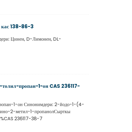
кас 138-86-3
ери: Цинен, D-Лимонен, DL-
-толил-пропан-1-он CAS 236117-
ропан-1-он Синонимдери: 2-йодо-1-(4-
мино-2-метил-1-пропанолСырткы
99%CAS 236117-38-7