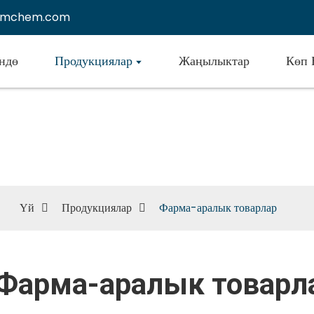
emchem.com
ндө
Продукциялар
Жаңылыктар
Көп 
Фарма-аралык товарлар
Үй
Продукциялар
Фарма-аралык товарлар
Фарма-аралык товарл