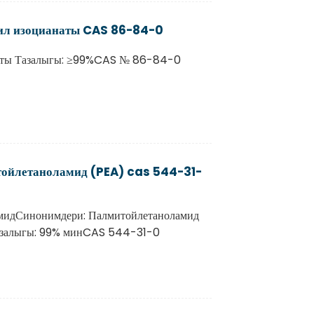
ил изоцианаты CAS 86-84-0
аты Тазалыгы: ≥99%CAS № 86-84-0
ойлетаноламид (PEA) cas 544-31-
мидСинонимдери: Палмитойлетаноламид
азалыгы: 99% минCAS 544-31-0