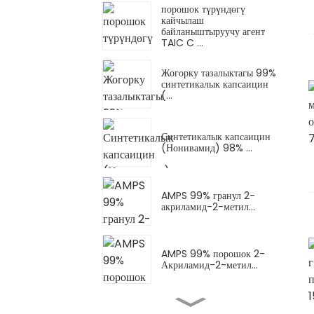
порошок түрүндөгү
кайчылаш
байланыштыруучу агент
TAIC C ...
Жогорку тазалыктагы 99%
синтетикалык капсаицин
(...
Синтетикалык капсаицин
(Нонивамид) 98% ...
AMPS 99% гранул 2-
акриламид-2-метил...
AMPS 99% порошок 2-
Акриламид-2-метил...
AMPS-Na порошогу