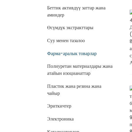
Беттик активдүү заттар жана
аминдер
Өсүмдүк экстракттары
Суу менен тазалоо
Фарма-аралык товарлар
Полиуретан материалдары жана
атайын изоцианаттар
Пластик жана резина жана
чайыр
Эриткичтер
Электроника
Катализаторлор