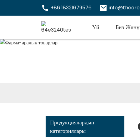
+86 18321679576
info@theor
Үй
Биз Жөнү
Продукциялардын
категориялары