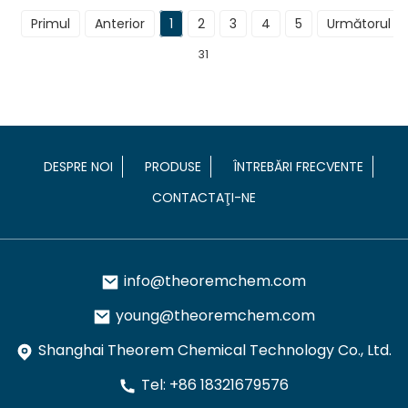
Primul
Anterior
1
2
3
4
5
Următorul
31
DESPRE NOI
PRODUSE
ÎNTREBĂRI FRECVENTE
CONTACTAŢI-NE
info@theoremchem.com
young@theoremchem.com
Shanghai Theorem Chemical Technology Co., Ltd.
Tel: +86 18321679576