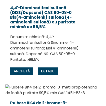
4,4'-Diaminodifenilsulfonă
(DDS/Dapsonă) CAS 80-08-0
Bis(4-aminofenil) sulfonă (4-
aminofenil sulfonă) cu puritate
minimă de 99,5%
Denumire chimică: 4,4'-
Diaminodifenilsulfonă Sinonime: 4-
aminofenil sulfonă; Bis(4-aminofenil)
sulfonă; Dapsonă NR. CAS 80-08-0
Puritate: ≥99,5%
.
ANCHETĂ
DETALIU
Pulbere BK4 de 2-bromo-3-