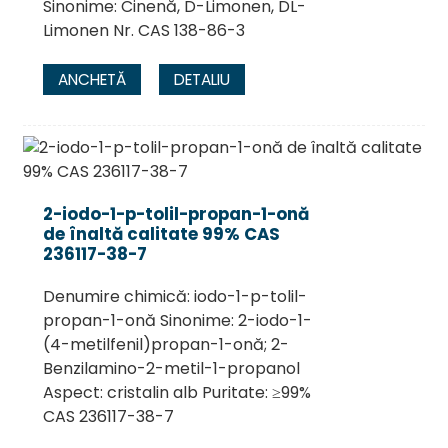
Sinonime: Cinenă, D-Limonen, DL-
Limonen Nr. CAS 138-86-3
ANCHETĂ
DETALIU
2-iodo-1-p-tolil-propan-1-onă
de înaltă calitate 99% CAS
236117-38-7
Denumire chimică: iodo-1-p-tolil-
propan-1-onă Sinonime: 2-iodo-1-
(4-metilfenil)propan-1-onă; 2-
Benzilamino-2-metil-1-propanol
Aspect: cristalin alb Puritate: ≥99%
CAS 236117-38-7