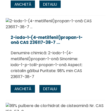
ANCHETĂ
DETALIU
2-iodo-1-(4-metilfenil)propan-1-
onă CAS 236117-38-7 ...
Denumire chimică: 2-iodo-1-(4-
metilfenil)propan-1-onă Sinonime:
iodo-1-p-tolil-propan-1-onă Aspect:
cristalin gălbui Puritate: 98% min CAS
236117-38-7
ANCHETĂ
DETALIU