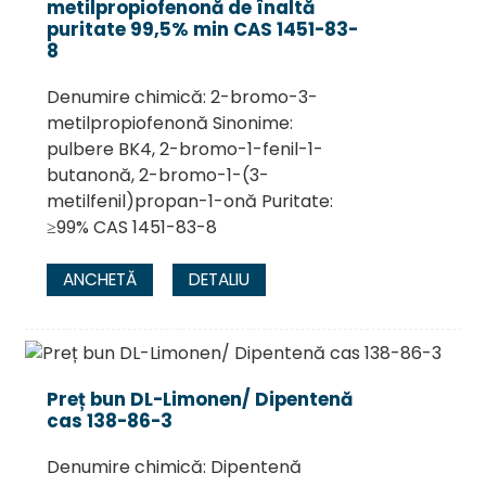
metilpropiofenonă de înaltă
puritate 99,5% min CAS 1451-83-
8
Denumire chimică: 2-bromo-3-
metilpropiofenonă Sinonime:
pulbere BK4, 2-bromo-1-fenil-1-
butanonă, 2-bromo-1-(3-
metilfenil)propan-1-onă Puritate:
≥99% CAS 1451-83-8
ANCHETĂ
DETALIU
Preț bun DL-Limonen/ Dipentenă
cas 138-86-3
Denumire chimică: Dipentenă