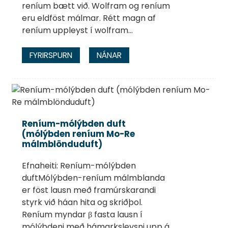
reníum bætt við. Wolfram og reníum
eru eldföst málmar. Rétt magn af
reníum uppleyst í wolfram...
FYRIRSPURN
NÁNAR
Reníum-mólýbden duft
(mólýbden reníum Mo-Re
málmblönduduft)
Efnaheiti: Reníum-mólýbden
duftMólýbden-reníum málmblanda
er föst lausn með framúrskarandi
styrk við háan hita og skriðþol.
Reníum myndar β fasta lausn í
mólýbdeni með hámarksleysni upp á