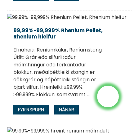
99,99%-99,999% Rhenium Pellet,
Rhenium hleifur
Efnaheiti: Reníumkúlur, Reníumstöng
Útlit: Grár eða silfurlitaður
málmhringur eða ferkantaður
blokkur, meðalþéttleiki stöngin er
dökkgrár og háþéttleiki stöngin er
bjart silfur. Hreinleiki: ≥99,99%;
≥99,999% Flokkun: samkvæmt ...
FYRIRSPURN
NÁNAR