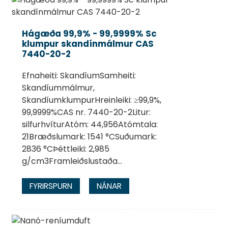
Hágæða 99,9% - 99,9999% Sc
klumpur skandínmálmur CAS
7440-20-2
Efnaheiti: SkandíumSamheiti:
Skandíummálmur,
SkandíumklumpurHreinleiki: ≥99,9%,
99,9999%CAS nr. 7440-20-2Litur:
silfurhvíturAtóm: 44,956Atómtala:
21Bræðslumark: 1541 °CSuðumark:
.
2836 °CÞéttleiki: 2,985
g/cm3Framleiðslustaða...
FYRIRSPURN
NÁNAR