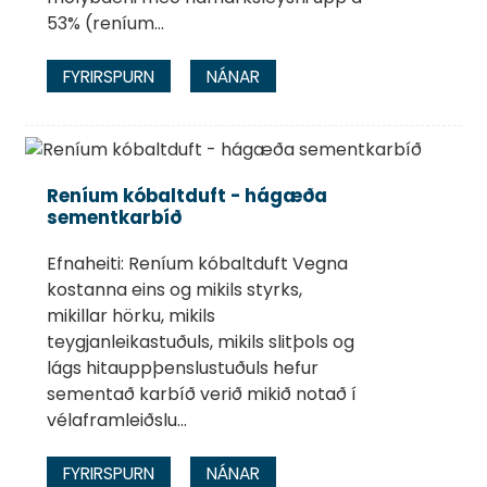
53% (reníum...
FYRIRSPURN
NÁNAR
Reníum kóbaltduft - hágæða
sementkarbíð
Efnaheiti: Reníum kóbaltduft Vegna
kostanna eins og mikils styrks,
mikillar hörku, mikils
teygjanleikastuðuls, mikils slitþols og
lágs hitauppþenslustuðuls hefur
sementað karbíð verið mikið notað í
vélaframleiðslu...
FYRIRSPURN
NÁNAR