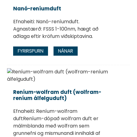
Nanó-reníumduft
Efnaheiti: Nanó-reníumduft.
Agnastærð: FSSS 1-100nm, hægt að
aðlaga eftir kröfum viðskiptavina.
FYRIRSPURN
NÁNAR
Reníum-wolfram duft (wolfram-
reníum álfelguduft)
Efnaheiti: Reníum-wolfram
duftReníum-dópað wolfram duft er
málmblanda með wolfram sem
grunnefni og mismunandi innihaldi af