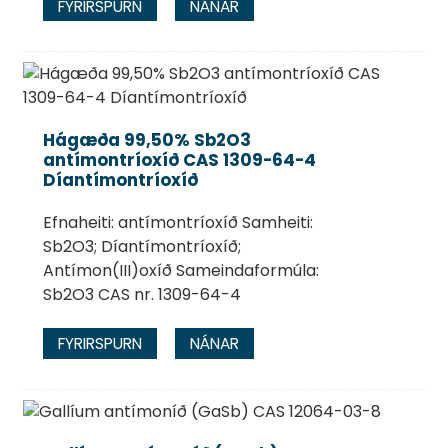
FYRIRSPURN
NÁNAR
Hágæða 99,50% Sb2O3
antímontríoxíð CAS 1309-64-4
Díantímontríoxíð
Efnaheiti: antímontríoxíð Samheiti:
Sb2O3; Díantímontríoxíð;
Antímon(III)oxíð Sameindaformúla:
Sb2O3 CAS nr. 1309-64-4
FYRIRSPURN
NÁNAR