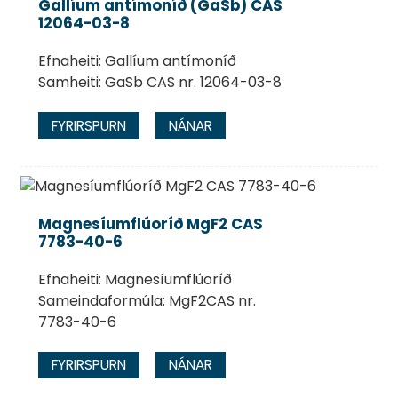
Gallíum antímoníð (GaSb) CAS
12064-03-8
Efnaheiti: Gallíum antímoníð
Samheiti: GaSb CAS nr. 12064-03-8
FYRIRSPURN
NÁNAR
Magnesíumflúoríð MgF2 CAS
7783-40-6
Efnaheiti: Magnesíumflúoríð
Sameindaformúla: MgF2CAS nr.
7783-40-6
FYRIRSPURN
NÁNAR