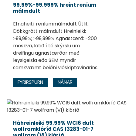
99,99%-99,999% hreint reníum
málmduft
Efnaheiti: reníummálmduft Útlit:
Dökkgrátt málmduft Hreinleiki:
≥99,99%; ≥99,999% Agnastærð: -200
möskva, látið í té skýrslu um
dreifingu agnastærðar með
leysigeisla eða SEM myndir
samkvæmt beiðni viðskiptavinarins.
FYRIRSPURN
NÁNAR
Háhreinleiki 99,99% WCl6 duft
wolframklóríð CAS 13283-01-7
wolfram (VI) klóríð