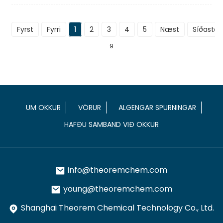
Fyrst
Fyrri
1
2
3
4
5
Næst
Síðasta
9
UM OKKUR
VÖRUR
ALGENGAR SPURNINGAR
HAFÐU SAMBAND VIÐ OKKUR
info@theoremchem.com
young@theoremchem.com
Shanghai Theorem Chemical Technology Co., Ltd.