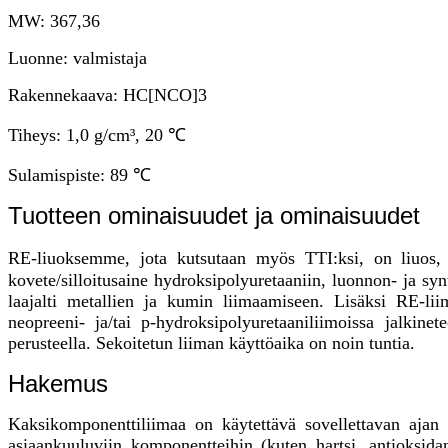
MW: 367,36
Luonne: valmistaja
Rakennekaava: HC[NCO]3
Tiheys: 1,0 g/cm³, 20 ℃
Sulamispiste: 89 ℃
Tuotteen ominaisuudet ja ominaisuudet
RE-liuoksemme, jota kutsutaan myös TTI:ksi, on liuos, j
kovete/silloitusaine hydroksipolyuretaaniin, luonnon- ja syn
laajalti metallien ja kumin liimaamiseen. Lisäksi RE-liim
neopreeni- ja/tai p-hydroksipolyuretaaniliimoissa jalki
perusteella. Sekoitetun liiman käyttöaika on noin tuntia.
Hakemus
Kaksikomponenttiliimaa on käytettävä sovellettavan ajan 
asiaankuuluviin komponentteihin (kuten hartsi, antioksidan