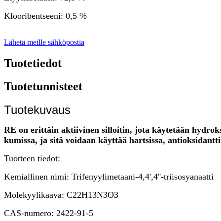
Klooribentseeni: 0,5 %
Lähetä meille sähköpostia
Tuotetiedot
Tuotetunnisteet
Tuotekuvaus
RE on erittäin aktiivinen silloitin, jota käytetään hydrok
kumissa, ja sitä voidaan käyttää hartsissa, antioksidan
Tuotteen tiedot:
Kemiallinen nimi: Trifenyylimetaani-4,4',4''-triisosyanaatti
Molekyylikaava: C22H13N3O3
CAS-numero: 2422-91-5