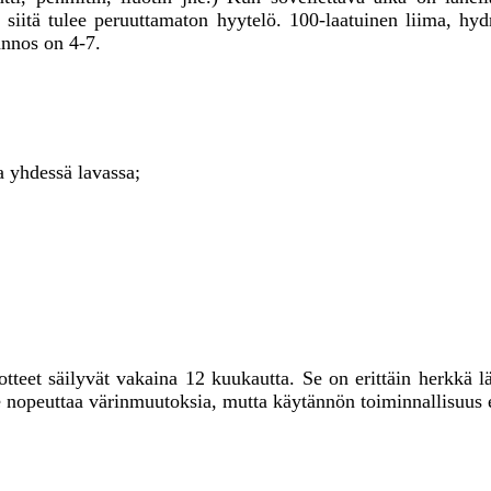
a siitä tulee peruuttamaton hyytelö. 100-laatuinen liima, h
nnos on 4-7.
a yhdessä lavassa;
otteet säilyvät vakaina 12 kuukautta. Se on erittäin herkkä lä
, se nopeuttaa värinmuutoksia, mutta käytännön toiminnallisuus