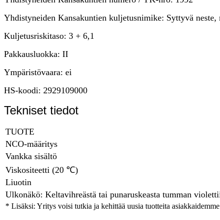
Yhdistyneiden Kansakuntien kuljetusnimike: Syttyvä neste
Kuljetusriskitaso: 3 + 6,1
Pakkausluokka: II
Ympäristövaara: ei
HS-koodi: 2929109000
Tekniset tiedot
TUOTE
NCO-määritys
Vankka sisältö
Viskositeetti (20 ℃)
Liuotin
Ulkonäkö: Keltavihreästä tai punaruskeasta tumman violettiin
* Lisäksi: Yritys voisi tutkia ja kehittää uusia tuotteita asiakkaidemm