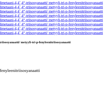
isosyanaatti/ metyyli-tri-p-fenyleenitriisosyanaatti
nyleenitriisosyanaatti