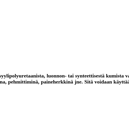
syylipolyuretaanista, luonnon- tai synteettisestä kumista v
ttina, pehmittiminä, paineherkkinä jne. Sitä voidaan käyt