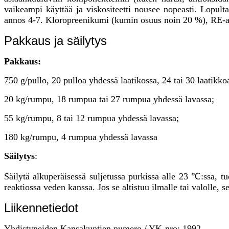
vaikeampi käyttää ja viskositeetti nousee nopeasti. Lopult
annos 4-7. Kloropreenikumi (kumin osuus noin 20 %), RE-a
Pakkaus ja säilytys
Pakkaus:
750 g/pullo, 20 pulloa yhdessä laatikossa, 24 tai 30 laatikko
20 kg/rumpu, 18 rumpua tai 27 rumpua yhdessä lavassa;
55 kg/rumpu, 8 tai 12 rumpua yhdessä lavassa;
180 kg/rumpu, 4 rumpua yhdessä lavassa
Säilytys
:
Säilytä alkuperäisessä suljetussa purkissa alle 23 ℃:ssa, tu
reaktiossa veden kanssa. Jos se altistuu ilmalle tai valolle
Liikennetiedot
Yhdistyneiden Kansakuntien numero / YK-nro: 1992