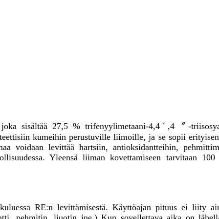
oka sisältää 27,5 % trifenyylimetaani-4,4ˊ,4〞-triisosyan
teettisiin kumeihin perustuville liimoille, ja se sopii erity
aa voidaan levittää hartsiin, antioksidantteihin, pehmittim
neteollisuudessa. Yleensä liiman kovettamiseen tarvitaan 1
kuluessa RE:n levittämisestä. Käyttöajan pituus ei liity ai
tti, pehmitin, liuotin jne.) Kun sovellettava aika on lähel