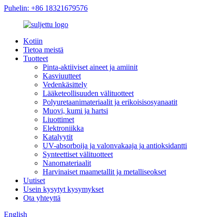
Puhelin: +86 18321679576
Kotiin
Tietoa meistä
Tuotteet
Pinta-aktiiviset aineet ja amiinit
Kasviuutteet
Vedenkäsittely
Lääketeollisuuden välituotteet
Polyuretaanimateriaalit ja erikoisisosyanaatit
Muovi, kumi ja hartsi
Liuottimet
Elektroniikka
Katalyytit
UV-absorboija ja valonvakaaja ja antioksidantti
Synteettiset välituotteet
Nanomateriaalit
Harvinaiset maametallit ja metalliseokset
Uutiset
Usein kysytyt kysymykset
Ota yhteyttä
English