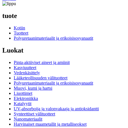
tuote
Kotiin
Tuotteet
Polyuretaanimateriaalit ja erikoisisosyanaatit
Luokat
Pinta-aktiiviset aineet ja amiinit
Kasviuutteet
Vedenkäsittely
Lääketeollisuuden välituotteet
Polyuretaanimateriaalit ja erikoisisosyanaatit
Muovi, kumi ja hartsi
Liuottimet
Elektroniikka
Katalyytit
UV-absorboija ja valonvakaaja ja antioksidantti
Synteettiset välituotteet
Nanomateriaalit
Harvinaiset maametallit ja metalliseokset