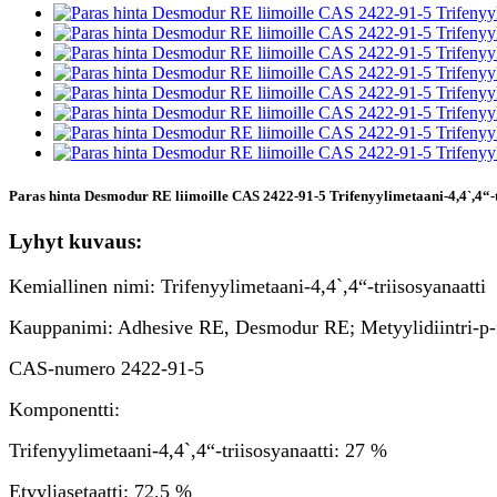
Paras hinta Desmodur RE liimoille CAS 2422-91-5 Trifenyylimetaani-4,4`,4“-tri
Lyhyt kuvaus:
Kemiallinen nimi: Trifenyylimetaani-4,4`,4“-triisosyanaatti
Kauppanimi: Adhesive RE, Desmodur RE; Metyylidiintri-p-fe
CAS-numero 2422-91-5
Komponentti:
Trifenyylimetaani-4,4`,4“-triisosyanaatti: 27 %
Etyyliasetaatti: 72,5 %