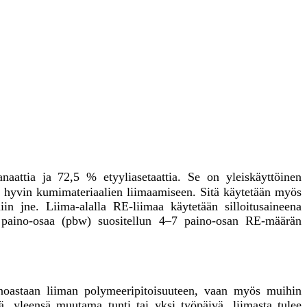
aattia ja 72,5 % etyyliasetaattia. Se on yleiskäyttöinen
isen hyvin kumimateriaalien liimaamiseen. Sitä käytetään myös
iin jne. Liima-alalla RE-liimaa käytetään silloitusaineena
00 paino-osaa (pbw) suositellun 4–7 paino-osan RE-määrän
noastaan ​​liiman polymeeripitoisuuteen, vaan myös muihin
lä, yleensä muutama tunti tai yksi työpäivä, liimasta tulee