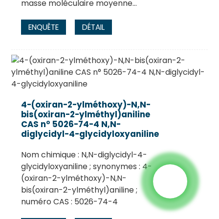
masse moléculaire moyenne…
ENQUÊTE
DÉTAIL
4-(oxiran-2-ylméthoxy)-N,N-
bis(oxiran-2-ylméthyl)aniline
CAS n° 5026-74-4 N,N-
diglycidyl-4-glycidyloxyaniline
Nom chimique : N,N-diglycidyl-4-
glycidyloxyaniline ; synonymes : 4-
(oxiran-2-ylméthoxy)-N,N-
bis(oxiran-2-ylméthyl)aniline ;
numéro CAS : 5026-74-4