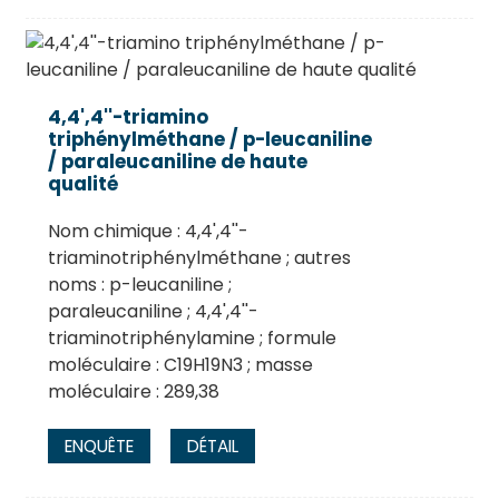
4,4',4''-triamino
triphénylméthane / p-leucaniline
/ paraleucaniline de haute
qualité
Nom chimique : 4,4',4''-
triaminotriphénylméthane ; autres
noms : p-leucaniline ;
paraleucaniline ; 4,4',4''-
triaminotriphénylamine ; formule
moléculaire : C19H19N3 ; masse
moléculaire : 289,38
ENQUÊTE
DÉTAIL