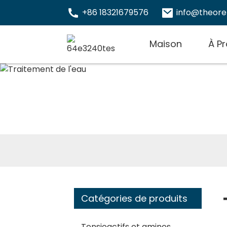
+86 18321679576
info@theor
Maison
À P
Catégories de produits
Tensioactifs et amines