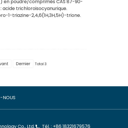
CA) en poudre/comprimés CAS 87-90-
 : acide trichloroisocyanurique.
ro-1-triazine-2,4,6(1H,3H,5H)-trione.
vant
Dernier
Total 3
Z-NOUS
ology Co., Ltd.
Tél. : +86 18321679576