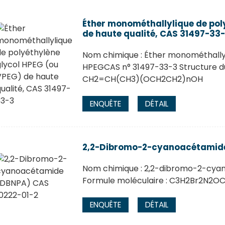
Éther monométhallylique de pol
de haute qualité, CAS 31497-33
Nom chimique : Éther monométhallyl
HPEGCAS n° 31497-33-3 Structure du
CH2=CH(CH3)(OCH2CH2)nOH
ENQUÊTE
DÉTAIL
2,2-Dibromo-2-cyanoacétamide
Nom chimique : 2,2-dibromo-2-cya
Formule moléculaire : C3H2Br2N2OC
ENQUÊTE
DÉTAIL