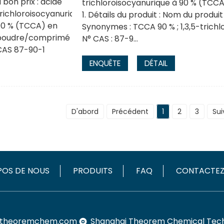
trichloroisocyanurique à 90 % (TC
1. Détails du produit : Nom du produit
Synonymes : TCCA 90 % ; 1,3,5-trichlo
N° CAS : 87-9…
ENQUÊTE
DÉTAIL
D'abord
Précédent
1
2
3
Sui
POS DE NOUS
PRODUITS
FAQ
CONTACTE
theoremchem.com
Shanghai Theorem Chemical Techn