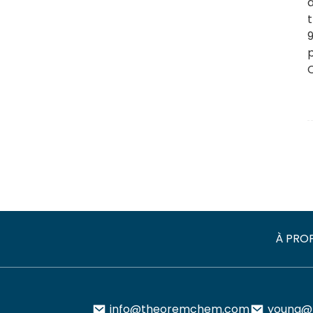
À PRO
info@theoremchem.com
young@