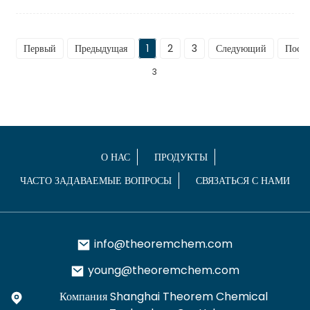
Первый
Предыдущая
1
2
3
Следующий
Посл
3
О НАС
ПРОДУКТЫ
ЧАСТО ЗАДАВАЕМЫЕ ВОПРОСЫ
СВЯЗАТЬСЯ С НАМИ
info@theoremchem.com
young@theoremchem.com
Компания Shanghai Theorem Chemical