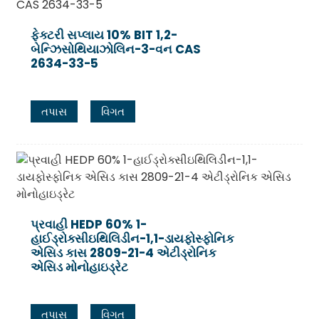
ફેક્ટરી સપ્લાય 10% BIT 1,2-
બેન્ઝિસોથિયાઝોલિન-3-વન CAS
2634-33-5
તપાસ
વિગત
પ્રવાહી HEDP 60% 1-
હાઈડ્રોક્સીઇથિલિડીન-1,1-ડાયફોસ્ફોનિક
એસિડ કાસ 2809-21-4 એટીડ્રોનિક
એસિડ મોનોહાઇડ્રેટ
તપાસ
વિગત