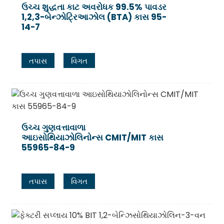
ઉચ્ચ શુદ્ધતા કાટ અવરોધક 99.5% પાવડર
1,2,3-બેન્ઝોટ્રિઆઝોલ (BTA) કાસ 95-
14-7
તપાસ
વિગત
ઉચ્ચ ગુણવત્તાવાળા
આઇસોથિયાઝોલિનોન્સ CMIT/MIT કાસ
55965-84-9
તપાસ
વિગત