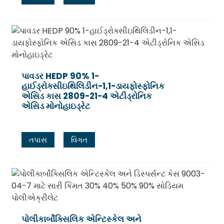
પાવડર HEDP 90% 1-
હાઈડ્રોક્સીઇથિલિડીન-1,1-ડાયફોસ્ફોનિક
એસિડ કાસ 2809-21-4 એટીડ્રોનિક
એસિડ મોનોહાઇડ્રેટ
તપાસ
વિગત
પોલીકાર્બોક્સિલિક એન્ટિસ્કેલ અને