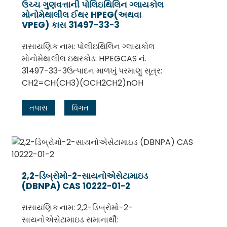
ઉચ્ચ ગુણવત્તાની પોલિઇથિલિન ગ્લાયકોલ
મોનોમેથાલીલ ઈથર HPEG(અથવા
VPEG) કાસ 31497-33-3
રાસાયણિક નામ: પોલીઇથિલિન ગ્લાયકોલ
મોનોમેથાલીલ ઇથરકોડ: HPEGCAS નં.
31497-33-3ઉત્પાદન માળખું પરમાણુ સૂત્ર:
CH2=CH(CH3)(OCH2CH2)nOH
તપાસ
વિગત
.
2,2-ડિબ્રોમો-2-સાયનોએસેટામાઇડ
(DBNPA) CAS 10222-01-2
રાસાયણિક નામ: 2,2-ડિબ્રોમો-2-
સાયનોએસેટામાઇડ સમાનાર્થી: