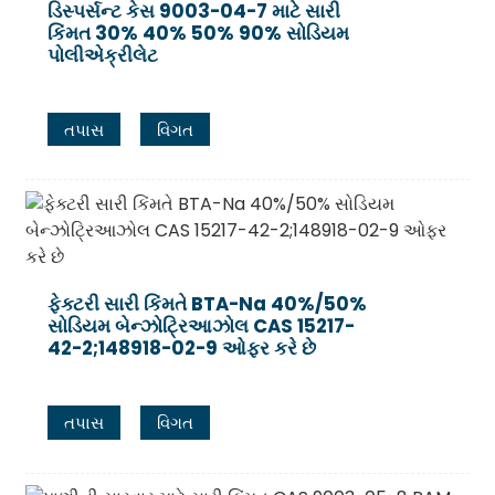
ડિસ્પર્સન્ટ કેસ 9003-04-7 માટે સારી
કિંમત 30% 40% 50% 90% સોડિયમ
પોલીએક્રીલેટ
તપાસ
વિગત
ફેક્ટરી સારી કિંમતે BTA-Na 40%/50%
સોડિયમ બેન્ઝોટ્રિઆઝોલ CAS 15217-
42-2;148918-02-9 ઓફર કરે છે
તપાસ
વિગત