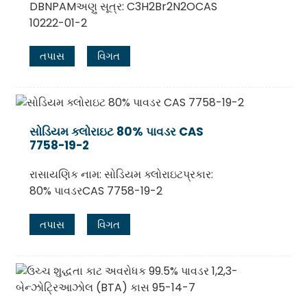
DBNPAMઅણુ સૂત્ર: C3H2Br2N2OCAS
10222-01-2
તપાસ
વિગત
સોડિયમ ક્લોરાઇટ 80% પાવડર CAS
7758-19-2
રાસાયણિક નામ: સોડિયમ ક્લોરાઇટપ્રકાર:
80% પાવડરCAS 7758-19-2
તપાસ
વિગત