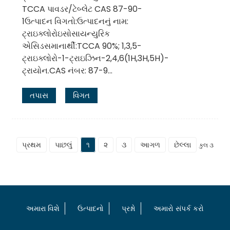
TCCA પાવડર/ટેબ્લેટ CAS 87-90-
1ઉત્પાદન વિગતો:ઉત્પાદનનું નામ:
ટ્રાઇક્લોરોઇસોસાયન્યુરિક
એસિડસમાનાર્થી:TCCA 90%; 1,3,5-
ટ્રાઇક્લોરો-1-ટ્રાઇઝિન-2,4,6(1H,3H,5H)-
ટ્રાયોન.CAS નંબર: 87-9...
તપાસ
વિગત
પ્રથમ
પાછલું
૧
૨
૩
આગળ
છેલ્લા
કુલ ૩
અમારા વિશે
ઉત્પાદનો
પ્રશ્નો
અમારો સંપર્ક કરો