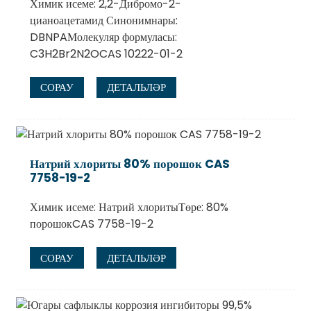
Химик исеме: 2,2-Дибромо-2-
цианоацетамид Синонимнары:
DBNPAМолекуляр формуласы:
C3H2Br2N2OCAS 10222-01-2
СОРАУ
ДЕТАЛЬЛӘР
Натрий хлориты 80% порошок CAS
7758-19-2
Химик исеме: Натрий хлоритыТөре: 80%
порошокCAS 7758-19-2
СОРАУ
ДЕТАЛЬЛӘР