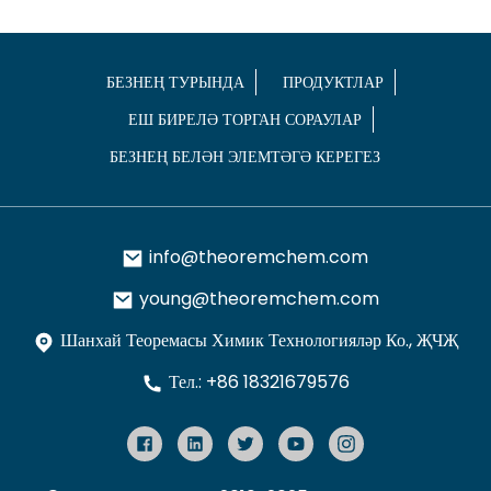
БЕЗНЕҢ ТУРЫНДА
ПРОДУКТЛАР
ЕШ БИРЕЛӘ ТОРГАН СОРАУЛАР
БЕЗНЕҢ БЕЛӘН ЭЛЕМТӘГӘ КЕРЕГЕЗ
info@theoremchem.com
young@theoremchem.com
Шанхай Теоремасы Химик Технологияләр Ко., ҖЧҖ
Тел.: +86 18321679576