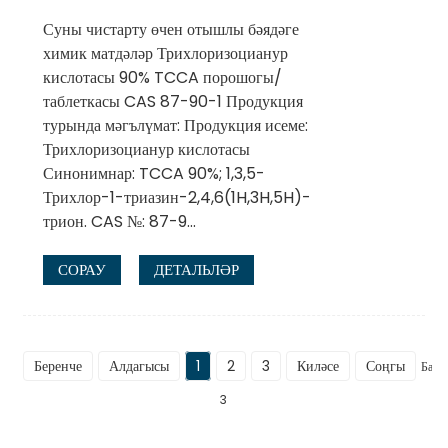
Суны чистарту өчен отышлы бәядәге
химик матдәләр Трихлоризоцианур
кислотасы 90% TCCA порошогы/
таблеткасы CAS 87-90-1 Продукция
турында мәгълүмат: Продукция исеме:
Трихлоризоцианур кислотасы
Синонимнар: TCCA 90%; 1,3,5-
Трихлор-1-триазин-2,4,6(1H,3H,5H)-
трион. CAS №: 87-9...
СОРАУ
ДЕТАЛЬЛӘР
Беренче
Алдагысы
1
2
3
Киләсе
Соңгы
Барл
3