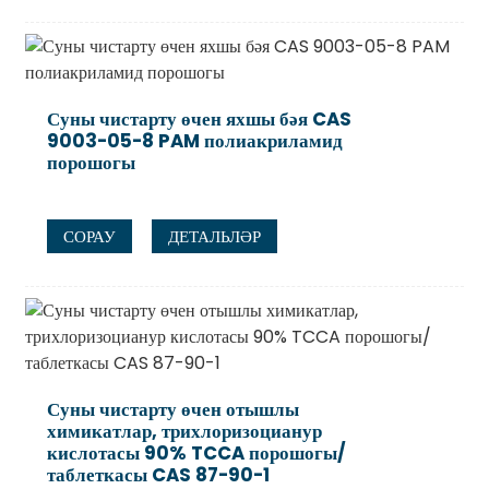
Суны чистарту өчен яхшы бәя CAS
9003-05-8 PAM полиакриламид
порошогы
СОРАУ
ДЕТАЛЬЛӘР
Суны чистарту өчен отышлы
химикатлар, трихлоризоцианур
кислотасы 90% TCCA порошогы/
таблеткасы CAS 87-90-1