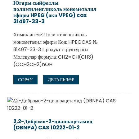
Югары сыйфатлы
полиэтиленгликоль монометалил
эфиры HPEG (яки VPEG) cas
31497-33-3
Химик исеме: Полиэтиленгликоль
монометалил эфиры Код: HPEGCAS №
31497-33-3 Продукт структурасы
Молекуляр формула: CH2=CH(CH3)
(OCH2CH2)nOH
СОРАУ
ДЕТАЛЬЛӘР
.
2,2-Дибромо-2-цианоацетамид
(DBNPA) CAS 10222-01-2