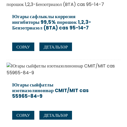
Югары сафлыклы коррозия
ингибиторы 99,5% порошок 1,2,3-
Бензотриазол (BTA) cas 95-14-7
СОРАУ
ДЕТАЛЬЛӘР
Югары сыйфатлы
изотиазолиноннар CMIT/MIT cas
55965-84-9
СОРАУ
ДЕТАЛЬЛӘР