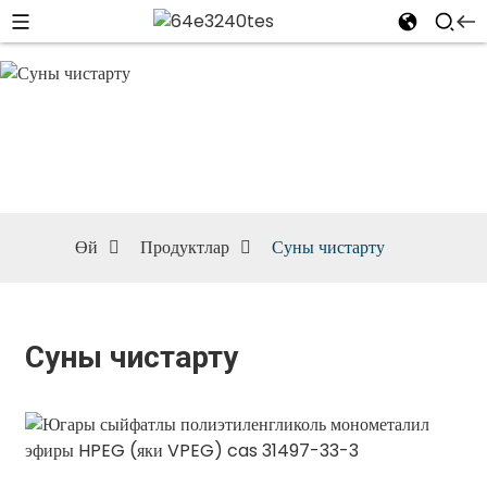
Суны
чистарту
Өй
Продуктлар
Суны чистарту
Суны чистарту