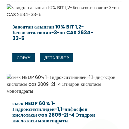
Заводтан алынган 10% BIT 1,2-
Бензизотиазолин-3-он CAS 2634-
33-5
СОРАУ
ДЕТАЛЬЛӘР
сыек HEDP 60% 1-
Гидроксиэтилиден-1,1-дифосфон
кислотасы cas 2809-21-4 Этидрон
кислотасы моногидраты