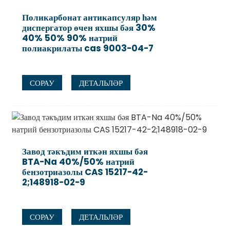
Поликарбонат антикапсуляр һәм
диспергатор өчен яхшы бәя 30%
40% 50% 90% натрий
полиакрилаты cas 9003-04-7
СОРАУ
ДЕТАЛЬЛӘР
Завод тәкъдим иткән яхшы бәя
BTA-Na 40%/50% натрий
бензотриазолы CAS 15217-42-
2;148918-02-9
СОРАУ
ДЕТАЛЬЛӘР